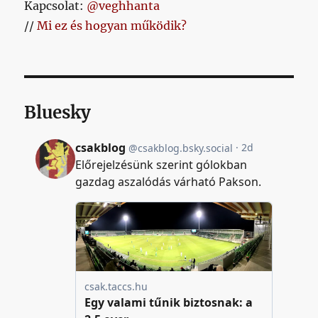
Kapcsolat:
@veghhanta
//
Mi ez és hogyan működik?
Bluesky