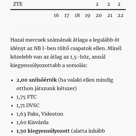
ZTE
2
2
2
1
16
17
18
19
20
21
22
23
Hazai meccsek számának átlaga a legalább öt
idényt az NB I-ben töltő csapatok ellen. Minél
közelebb van az átlag az 1,5-höz, annál
kiegyensúlyozottabb a sorsolás:
2,00 szélsőérték
(ha valaki ellen mindig
otthon játszunk kétszer)
1,75 FTC
1,71 DVSC
1,63 Paks, Videoton
1,60 Kisvárda
1,50 kiegyensúlyozott
(alatta inkább