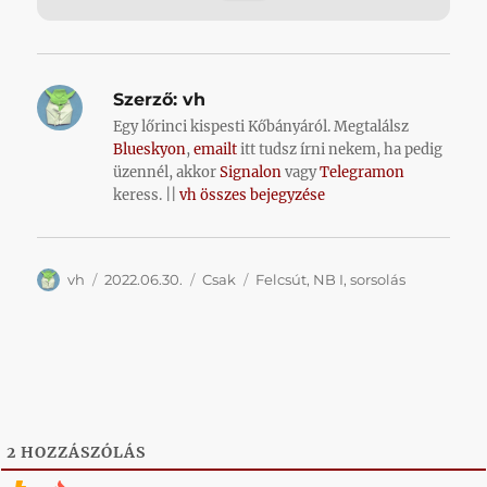
Szerző:
vh
Egy lőrinci kispesti Kőbányáról. Megtalálsz
Blueskyon
,
emailt
itt tudsz írni nekem, ha pedig
üzennél, akkor
Signalon
vagy
Telegramon
keress. ||
vh összes bejegyzése
Szerző
Közzétéve
Kategória
Címke
vh
2022.06.30.
Csak
Felcsút
,
NB I
,
sorsolás
2
HOZZÁSZÓLÁS