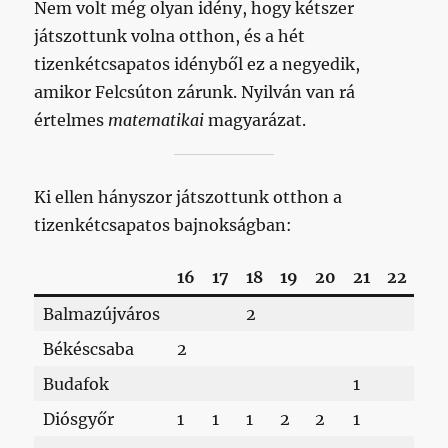
Nem volt még olyan idény, hogy kétszer
játszottunk volna otthon, és a hét
tizenkétcsapatos idényből ez a negyedik,
amikor Felcsúton zárunk. Nyilván van rá
értelmes
matematikai
magyarázat.
Ki ellen hányszor játszottunk otthon a
tizenkétcsapatos bajnokságban:
16
17
18
19
20
21
22
23
Balmazújváros
2
Békéscsaba
2
Budafok
1
Diósgyőr
1
1
1
2
2
1