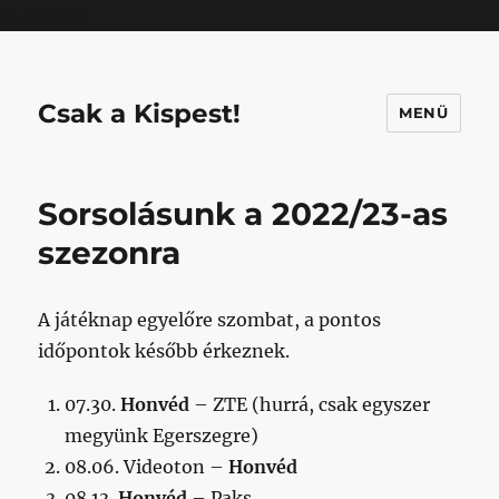
Mastodon
Csak a Kispest!
MENÜ
Sorsolásunk a 2022/23-as
szezonra
A játéknap egyelőre szombat, a pontos
időpontok később érkeznek.
07.30.
Honvéd
– ZTE (hurrá, csak egyszer
megyünk Egerszegre)
08.06. Videoton –
Honvéd
08.13.
Honvéd
– Paks