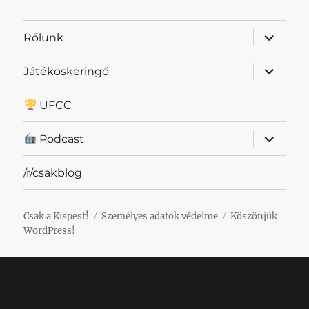
almenü
Rólunk
szétnyit
almenü
Játékoskeringő
szétnyit
UFCC
almenü
Podcast
szétnyit
/r/csakblog
Csak a Kispest!
Személyes adatok védelme
Köszönjük
WordPress!