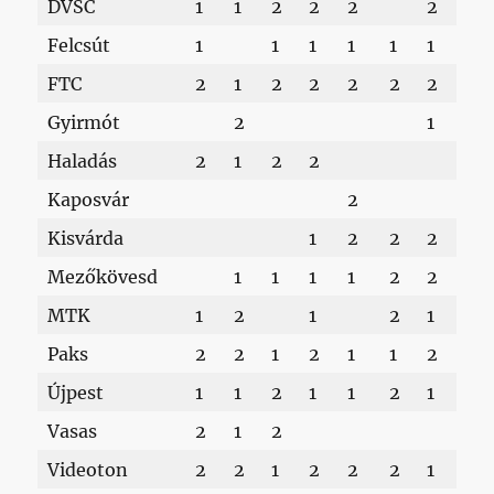
DVSC
1
1
2
2
2
2
2
Felcsút
1
1
1
1
1
1
1
FTC
2
1
2
2
2
2
2
1
Gyirmót
2
1
Haladás
2
1
2
2
Kaposvár
2
Kisvárda
1
2
2
2
1
Mezőkövesd
1
1
1
1
2
2
2
MTK
1
2
1
2
1
Paks
2
2
1
2
1
1
2
2
Újpest
1
1
2
1
1
2
1
2
Vasas
2
1
2
1
Videoton
2
2
1
2
2
2
1
1