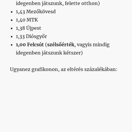
idegenben játszunk, felette otthon)
1,43 Mezőkövesd
1,40 MTK
1,38 Újpest
1,33 Diósgyőr
1,00 Felcsút
(
szélsőérték
, vagyis mindig
idegenben játszunk kétszer)
Ugyanez grafikonon, az eltérés százalékában: