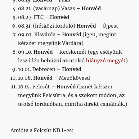
08.21. (vasárnap) Vasas –
Honvéd
08.27. FTC –
Honvéd
08.31. (hétközi forduló)
Honvéd
– Újpest
09.03. Kisvárda –
Honvéd
(igen, megint
kétszer megyünk Várdára)
09.10.
Honvéd
– Kecskemét (egy esélyünk
lesz idén behúzni az utolsó
hiányzó megyét
)
10.01. Debrecen –
Honvéd
10.08.
Honvéd
– Mezőkövesd
10.15. Felcsút –
Honvéd
(ismét kétszer
megyünk Felcsútra, és a szokott módon, az
utolsó fordulóban. mintha direkt csinálnák.)
Amióta a Felcsút NB I-es: