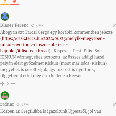
Blaser Ferenc
4 éve
Ahogyan azt Tarczi Gergő egy korábbi kommentben jelezte
(
https://csak.taccs.hu/2022/06/25/melyik-megyeben-
mikor-nyertunk-eloszor-nb-i-es-
bajnokit/#disqus_thread
) : Kispest – Pest-Pilis-Solt-
KISKUN vármegyéhez tartozott, az összes addigi hazai
pályán elért győzelmet Kiskun (most már Bács-Kiskun)
megyéhez is sorolhatjuk, így már ott is nyertünk,
függetlenül ettől még ütni kellene a Kecsót
0
radnar
4 éve
Közben az Öregfiúkba is igazoltunk Újpestről, jól van