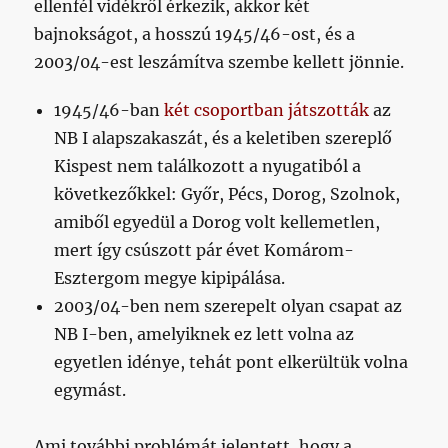
ellenfél vidékről érkezik, akkor két
bajnokságot, a hosszú 1945/46-ost, és a
2003/04-est leszámítva szembe kellett jönnie.
1945/46-ban
két csoportban játszották
az
NB I alapszakaszát, és a keletiben szereplő
Kispest nem találkozott a nyugatiból a
következőkkel: Győr, Pécs, Dorog, Szolnok,
amiből egyedül a Dorog volt kellemetlen,
mert így csúszott pár évet Komárom-
Esztergom megye kipipálása.
2003/04-ben nem szerepelt olyan csapat az
NB I-ben, amelyiknek ez lett volna az
egyetlen idénye, tehát pont elkerültük volna
egymást.
Ami további problémát jelentett, hogy a