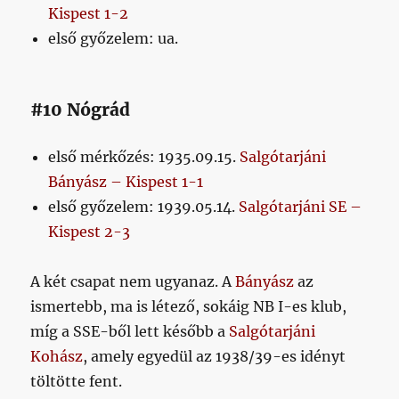
Kispest 1-2
első győzelem: ua.
#10 Nógrád
első mérkőzés: 1935.09.15.
Salgótarjáni
Bányász – Kispest 1-1
első győzelem: 1939.05.14.
Salgótarjáni SE –
Kispest 2-3
A két csapat nem ugyanaz. A
Bányász
az
ismertebb, ma is létező, sokáig NB I-es klub,
míg a SSE-ből lett később a
Salgótarjáni
Kohász
, amely egyedül az 1938/39-es idényt
töltötte fent.