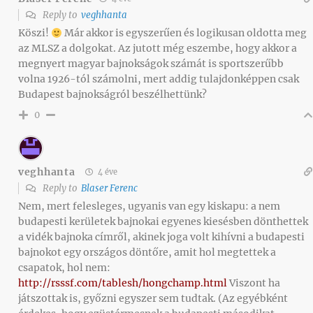
Reply to
veghhanta
Köszi!
Már akkor is egyszerűen és logikusan oldotta meg
az MLSZ a dolgokat. Az jutott még eszembe, hogy akkor a
megnyert magyar bajnokságok számát is sportszerűbb
volna 1926-tól számolni, mert addig tulajdonképpen csak
Budapest bajnokságról beszélhettünk?
0
veghhanta
4 éve
Reply to
Blaser Ferenc
Nem, mert felesleges, ugyanis van egy kiskapu: a nem
budapesti kerületek bajnokai egyenes kiesésben dönthettek
a vidék bajnoka címről, akinek joga volt kihívni a budapesti
bajnokot egy országos döntőre, amit hol megtettek a
csapatok, hol nem:
http://rsssf.com/tablesh/hongchamp.html
Viszont ha
játszottak is, győzni egyszer sem tudtak. (Az egyébként