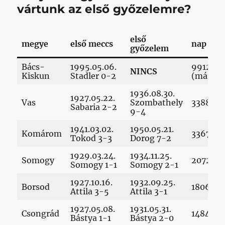
vártunk az első győzelemre?
első
megye
első meccs
nap
győzelem
Bács-
1995.05.06.
9912
NINCS
Kiskun
Stadler 0-2
(máig)
1936.08.30.
1927.05.22.
Vas
Szombathely
3388
Sabaria 2-2
9-4
1941.03.02.
1950.05.21.
Komárom
3367
Tokod 3-3
Dorog 7-2
1929.03.24.
1934.11.25.
Somogy
2072
Somogy 1-1
Somogy 2-1
1927.10.16.
1932.09.25.
Borsod
1806
Attila 3-5
Attila 3-1
1927.05.08.
1931.05.31.
Csongrád
1484
Bástya 1-1
Bástya 2-0