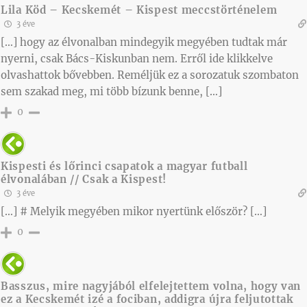
Lila Köd – Kecskemét – Kispest meccstörténelem
3 éve
[…] hogy az élvonalban mindegyik megyében tudtak már
nyerni, csak Bács-Kiskunban nem. Erről ide klikkelve
olvashattok bővebben. Reméljük ez a sorozatuk szombaton
sem szakad meg, mi több bízunk benne, […]
0
Kispesti és lőrinci csapatok a magyar futball
élvonalában // Csak a Kispest!
3 éve
[…] # Melyik megyében mikor nyertünk először? […]
0
Basszus, mire nagyjából elfelejtettem volna, hogy van
ez a Kecskemét izé a fociban, addigra újra feljutottak