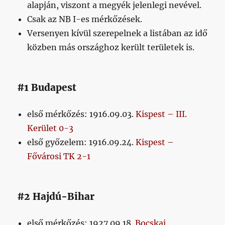
alapján, viszont a megyék jelenlegi nevével.
Csak az NB I-es mérkőzések.
Versenyen kívül szerepelnek a listában az idő
közben más országhoz került területek is.
#1 Budapest
első mérkőzés: 1916.09.03.
Kispest – III.
Kerület 0-3
első győzelem: 1916.09.24.
Kispest –
Fővárosi TK 2-1
#2 Hajdú-Bihar
első mérkőzés: 1927.09.18.
Bocskai