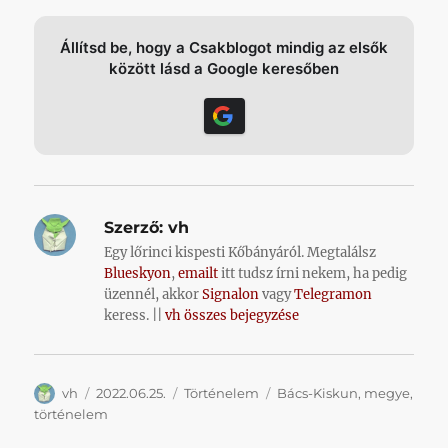
Állítsd be, hogy a Csakblogot mindig az elsők
között lásd a Google keresőben
Szerző:
vh
Egy lőrinci kispesti Kőbányáról. Megtalálsz
Blueskyon
,
emailt
itt tudsz írni nekem, ha pedig
üzennél, akkor
Signalon
vagy
Telegramon
keress. ||
vh összes bejegyzése
Szerző
Közzétéve
Kategória
Címke
vh
2022.06.25.
Történelem
Bács-Kiskun
,
megye
,
történelem