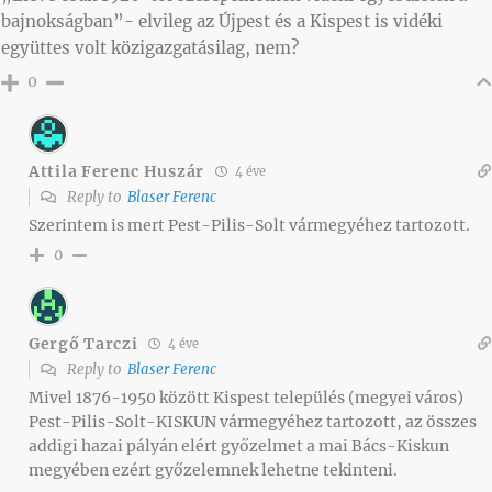
bajnokságban”- elvileg az Újpest és a Kispest is vidéki
együttes volt közigazgatásilag, nem?
0
Attila Ferenc Huszár
4 éve
Reply to
Blaser Ferenc
Szerintem is mert Pest-Pilis-Solt vármegyéhez tartozott.
0
Gergő Tarczi
4 éve
Reply to
Blaser Ferenc
Mivel 1876-1950 között Kispest település (megyei város)
Pest-Pilis-Solt-KISKUN vármegyéhez tartozott, az összes
addigi hazai pályán elért győzelmet a mai Bács-Kiskun
megyében ezért győzelemnek lehetne tekinteni.