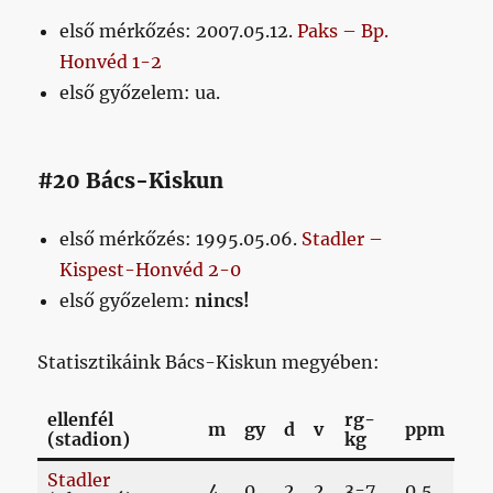
első mérkőzés: 2007.05.12.
Paks – Bp.
Honvéd 1-2
első győzelem: ua.
#20 Bács-Kiskun
első mérkőzés: 1995.05.06.
Stadler –
Kispest-Honvéd 2-0
első győzelem:
nincs!
Statisztikáink Bács-Kiskun megyében:
ellenfél
rg-
m
gy
d
v
ppm
(stadion)
kg
Stadler
4
0
2
2
3-7
0,5