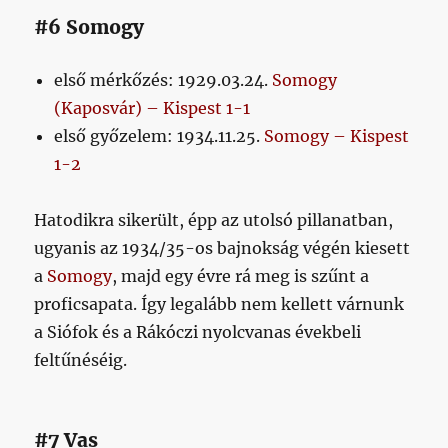
#6 Somogy
első mérkőzés: 1929.03.24.
Somogy
(Kaposvár) – Kispest 1-1
első győzelem: 1934.11.25.
Somogy – Kispest
1-2
Hatodikra sikerült, épp az utolsó pillanatban,
ugyanis az 1934/35-os bajnokság végén kiesett
a
Somogy
, majd egy évre rá meg is szűnt a
proficsapata. Így legalább nem kellett várnunk
a Siófok és a Rákóczi nyolcvanas évekbeli
feltűnéséig.
#7 Vas