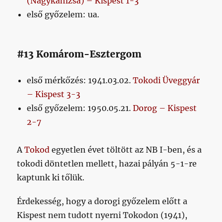
(Nagykanizsa) – Kispest 1-3
első győzelem: ua.
#13 Komárom-Esztergom
első mérkőzés: 1941.03.02.
Tokodi Üveggyár
– Kispest 3-3
első győzelem: 1950.05.21.
Dorog – Kispest
2-7
A
Tokod
egyetlen évet töltött az NB I-ben, és a
tokodi döntetlen mellett, hazai pályán 5-1-re
kaptunk ki tőlük.
Érdekesség, hogy a dorogi győzelem előtt a
Kispest nem tudott nyerni Tokodon (1941),