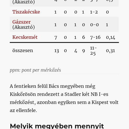
(Akasztó)
Tiszakécske
1
0
0
1
1-2
0
Gázszer
1
0
1
0
0-0
1
(Akasztó)
Kecskemét
7
0
1
6
7-16
0,14
11-
összesen
13
0
4
9
0,31
25
ppm: pont per mérkőzés
A fentieken felül Bács megyében még
Kiskőrösön rendezett a Stadler két NB I-es
mérkőzést, azonban egyiken sem a Kispest volt
az ellenfele.
Melyik megyében mennyit