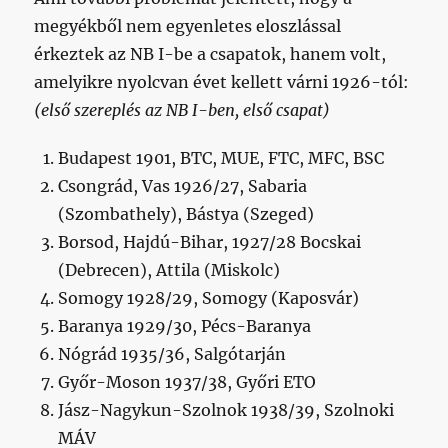
megyékből nem egyenletes eloszlással
érkeztek az NB I-be a csapatok, hanem volt,
amelyikre nyolcvan évet kellett várni 1926-tól:
(első szereplés az NB I-ben, első csapat)
Budapest 1901, BTC, MUE, FTC, MFC, BSC
Csongrád, Vas 1926/27, Sabaria
(Szombathely), Bástya (Szeged)
Borsod, Hajdú-Bihar, 1927/28 Bocskai
(Debrecen), Attila (Miskolc)
Somogy 1928/29, Somogy (Kaposvár)
Baranya 1929/30, Pécs-Baranya
Nógrád 1935/36, Salgótarján
Győr-Moson 1937/38, Győri ETO
Jász-Nagykun-Szolnok 1938/39, Szolnoki
MÁV