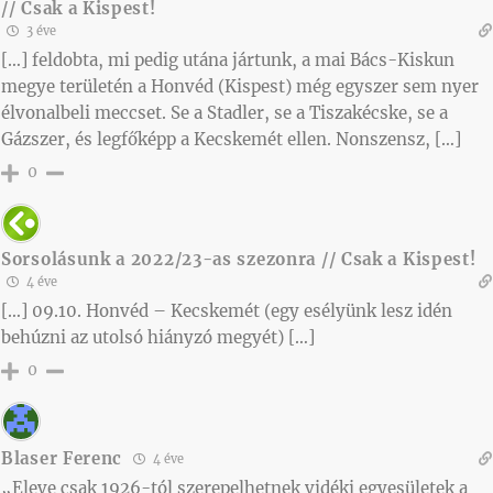
// Csak a Kispest!
3 éve
[…] feldobta, mi pedig utána jártunk, a mai Bács-Kiskun
megye területén a Honvéd (Kispest) még egyszer sem nyer
élvonalbeli meccset. Se a Stadler, se a Tiszakécske, se a
Gázszer, és legfőképp a Kecskemét ellen. Nonszensz, […]
0
Sorsolásunk a 2022/23-as szezonra // Csak a Kispest!
4 éve
[…] 09.10. Honvéd – Kecskemét (egy esélyünk lesz idén
behúzni az utolsó hiányzó megyét) […]
0
Blaser Ferenc
4 éve
„Eleve csak 1926-tól szerepelhetnek vidéki egyesületek a