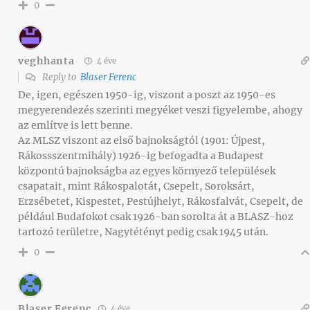
0
veghhanta
4 éve
Reply to
Blaser Ferenc
De, igen, egészen 1950-ig, viszont a poszt az 1950-es
megyerendezés szerinti megyéket veszi figyelembe, ahogy
az említve is lett benne.
Az MLSZ viszont az első bajnokságtól (1901: Újpest,
Rákossszentmihály) 1926-ig befogadta a Budapest
központú bajnokságba az egyes környező települések
csapatait, mint Rákospalotát, Csepelt, Soroksárt,
Erzsébetet, Kispestet, Pestújhelyt, Rákosfalvát, Csepelt, de
például Budafokot csak 1926-ban sorolta át a BLASZ-hoz
tartozó területre, Nagytétényt pedig csak 1945 után.
0
Blaser Ferenc
4 éve