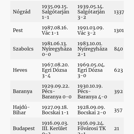
1935.09.15.
1939.05.14.
Nógrád
Salgótarján
Salgótarján
1337
1-1
3-2
1987.08.16.
1991.03.09.
Pest
1301
Vác 1-1
Vác 3-2
1981.06.13.
1983.10.01.
Szabolcs
Nyíregyháza
Nyíregyháza
840
0-0
2-1
1967.08.20.
1969.05.04.
Heves
Egri Dózsa
Egri Dózsa
623
3-4
3-0
1929.09.22.
1930.10.19.
Baranya
Pécs-
Pécs-
392
Baranya 0-0
Baranya 4-0
Hajdú-
1927.09.18.
1928.09.09.
357
Bihar
Bocskai 1-1
Bocskai 2-0
1916.09.03.
1916.09.24.
Budapest
III. Kerület
Fővárosi TK
21
0-3
2-1