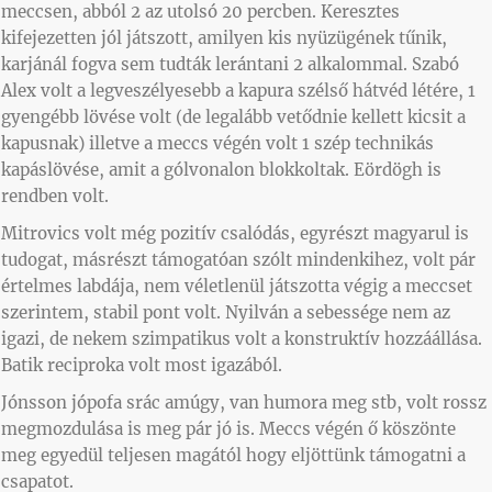
meccsen, abból 2 az utolsó 20 percben. Keresztes
kifejezetten jól játszott, amilyen kis nyüzügének tűnik,
karjánál fogva sem tudták lerántani 2 alkalommal. Szabó
Alex volt a legveszélyesebb a kapura szélső hátvéd létére, 1
gyengébb lövése volt (de legalább vetődnie kellett kicsit a
kapusnak) illetve a meccs végén volt 1 szép technikás
kapáslövése, amit a gólvonalon blokkoltak. Eördögh is
rendben volt.
Mitrovics volt még pozitív csalódás, egyrészt magyarul is
tudogat, másrészt támogatóan szólt mindenkihez, volt pár
értelmes labdája, nem véletlenül játszotta végig a meccset
szerintem, stabil pont volt. Nyilván a sebessége nem az
igazi, de nekem szimpatikus volt a konstruktív hozzáállása.
Batik reciproka volt most igazából.
Jónsson jópofa srác amúgy, van humora meg stb, volt rossz
megmozdulása is meg pár jó is. Meccs végén ő köszönte
meg egyedül teljesen magától hogy eljöttünk támogatni a
csapatot.