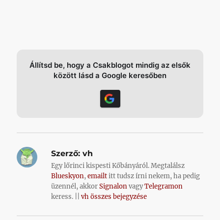
Állítsd be, hogy a Csakblogot mindig az elsők
között lásd a Google keresőben
Szerző:
vh
Egy lőrinci kispesti Kőbányáról. Megtalálsz
Blueskyon
,
emailt
itt tudsz írni nekem, ha pedig
üzennél, akkor
Signalon
vagy
Telegramon
keress. ||
vh összes bejegyzése