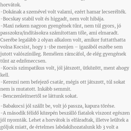
horvátok.
-Dokának a szemével volt valami, ezért hamar lecserélték.
-Bocskay stabil volt és higgadt, nem volt hibája.
-Maxi nekem nagyon gyengének tűnt, nem túl gyors, jó
passzokra/indításokra számítottam tőle, ami elmaradt.
Cserébe legalább 2 olyan alkalom volt, amikor futtatthatta
volna Kocsist, hogy 1-1be menjen – igazából eszébe sem
jutott valószínűleg. Remélem rámcáfol, de elég gyengének
tűnt az edzőmeccsen.
-Kocsis szimpatikus volt, jól játszott, ütközött, ment ahogy
kell.
-Kerezsi nem befejező csatár, mégis ott játszott, túl sokat
nem is mutatott. Inkább semmit.
-Benczenleitnertől se láttunk sokat.
-Babakocsi jól szállt be, volt jó passza, kapura törése.
-A második félidő közepén beszálló fiatalok viszont egészen
jól nyomták. Lehet a horvátok is elfáradtak, illetve leültek a
góljuk miatt, de értelmes labdakihozatalunk kb 3 volt a