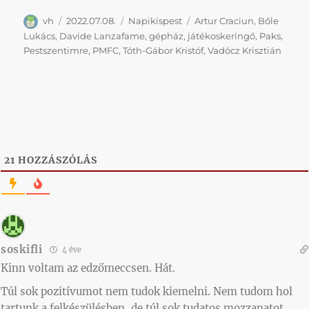
Szerző
Közzétéve
Kategória
Címke
vh
2022.07.08.
Napikispest
Artur Craciun
,
Bőle
Lukács
,
Davide Lanzafame
,
gépház
,
játékoskeringő
,
Paks
,
Pestszentimre
,
PMFC
,
Tóth-Gábor Kristóf
,
Vadócz Krisztián
21
HOZZÁSZÓLÁS
soskifli
4 éve
Kinn voltam az edzőmeccsen. Hát.
Túl sok pozitívumot nem tudok kiemelni. Nem tudom hol
tartunk a felkészülésben, de túl sok tudatos mozzanatot