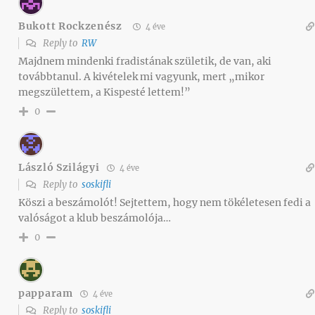
Bukott Rockzenész
4 éve
Reply to
RW
Majdnem mindenki fradistának születik, de van, aki
továbbtanul. A kivételek mi vagyunk, mert „mikor
megszülettem, a Kispesté lettem!”
0
László Szilágyi
4 éve
Reply to
soskifli
Köszi a beszámolót! Sejtettem, hogy nem tökéletesen fedi a
valóságot a klub beszámolója…
0
papparam
4 éve
Reply to
soskifli