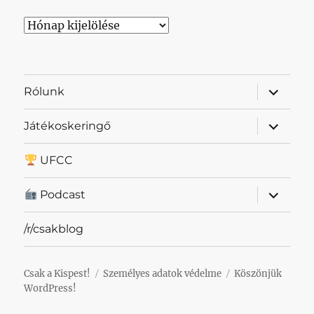
Archívum
almenü
Rólunk
szétnyit
almenü
Játékoskeringő
szétnyit
UFCC
almenü
Podcast
szétnyit
/r/csakblog
Csak a Kispest!
Személyes adatok védelme
Köszönjük
WordPress!