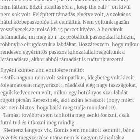
nem láttam. Edzői utasításból a „keep the ball”-on kívül
nem sok volt. Felépített támadás elvétve volt, a szokásos
hátul körbepasszolós f.st csináltuk. Nem voltunk igazán
veszélyesek az utolsó kb 15 percet kivéve. A horvátok
letámadtak, mi meg kb 1-2x próbáltuk passzokkal kihozni,
többnyire elrugdostuk a labdákat. Hozzáteszem, hogy mikor
rendesen egyérintős passzos kihozatallal reagáltunk a
letámadásra, akkor abból támadást is tudtunk vezetni.
Egyéni szinten ami említésre méltó:
-Batik nagyon nem volt szimpatikus, idegbeteg volt kicsit,
folyamatosan magyarázott, ráadásul elég nagy faszságokat,
egyik kedvencem volt, mikor egy botrányos szar labdát
rúgott picsán Kerezsinek, akit aztán lebaszott (hogy miért
azt nem biztos, hogy bárki meg tudja mondani :D).
-Tamást továbbra sem tanította meg senki focizni, csak
futni tud és ütközni még mindig.
-Klemenz langyos víz, Gomis sem mutatott semmit, bár a
vezetés megszerzése utána nem is nagyon támadtak a