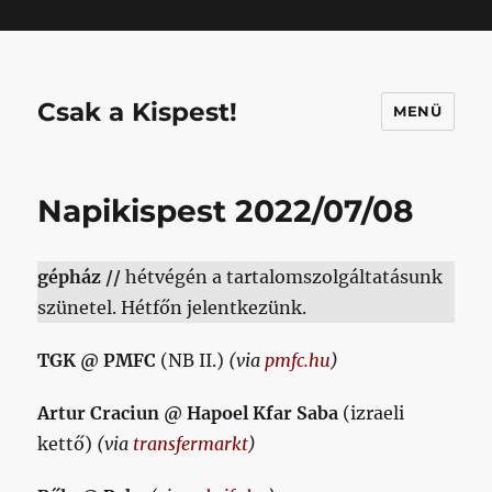
Mastodon
Csak a Kispest!
MENÜ
Napikispest 2022/07/08
gépház //
hétvégén a tartalomszolgáltatásunk
szünetel. Hétfőn jelentkezünk.
TGK @ PMFC
(NB II.)
(via
pmfc.hu
)
Artur Craciun @ Hapoel Kfar Saba
(izraeli
kettő)
(via
transfermarkt
)