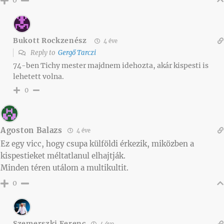
Bukott Rockzenész
4 éve
Reply to
Gergő Tarczi
74-ben Tichy mester majdnem idehozta, akár kispesti is
lehetett volna.
0
Agoston Balazs
4 éve
Ez egy vicc, hogy csupa külföldi érkezik, miközben a
kispestieket méltatlanul elhajtják.
Minden téren utálom a multikultit.
0
Szemerszki Ferenc
4 éve