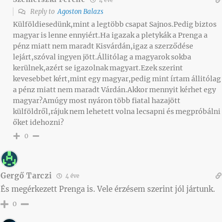
Reply to
Agoston Balazs
Külföldiesedünk,mint a legtöbb csapat Sajnos.Pedig biztos
magyar is lenne ennyiért.Ha igazak a pletykák a Prenga a
pénz miatt nem maradt Kisvárdán,igaz a szerződése
lejárt,szóval ingyen jött.Állitólag a magyarok sokba
kerülnek,azért se igazolnak magyart.Ezek szerint
kevesebbet kért,mint egy magyar,pedig mint írtam állitólag
a pénz miatt nem maradt Várdán.Akkor mennyit kérhet egy
magyar?Amúgy most nyáron több fiatal hazajött
külföldről,rájuk nem lehetett volna lecsapni és megpróbálni
őket idehozni?
0
Gergő Tarczi
4 éve
És megérkezett Prenga is. Vele érzésem szerint jól jártunk.
0