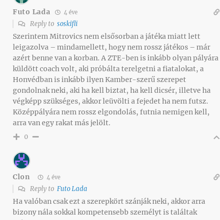
Futo Lada
4 éve
Reply to
soskifli
Szerintem Mitrovics nem elsősorban a játéka miatt lett
leigazolva – mindamellett, hogy nem rossz játékos – már
azért benne van a korban. A ZTE-ben is inkább olyan pályára
küldött coach volt, aki próbálta terelgetni a fiatalokat, a
Honvédban is inkább ilyen Kamber-szerű szerepet
gondolnak neki, aki ha kell biztat, ha kell dicsér, illetve ha
végképp szükséges, akkor leüvölti a fejedet ha nem futsz.
Középpályára nem rossz elgondolás, futnia nemigen kell,
arra van egy rakat más jelölt.
0
Clon
4 éve
Reply to
Futo Lada
Ha valóban csak ezt a szerepkört szánják neki, akkor arra
bizony nála sokkal kompetensebb személyt is találtak