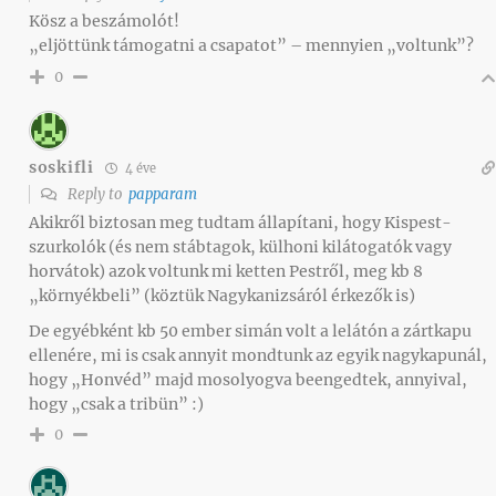
Kösz a beszámolót!
„eljöttünk támogatni a csapatot” – mennyien „voltunk”?
0
soskifli
4 éve
Reply to
papparam
Akikről biztosan meg tudtam állapítani, hogy Kispest-
szurkolók (és nem stábtagok, külhoni kilátogatók vagy
horvátok) azok voltunk mi ketten Pestről, meg kb 8
„környékbeli” (köztük Nagykanizsáról érkezők is)
De egyébként kb 50 ember simán volt a lelátón a zártkapu
ellenére, mi is csak annyit mondtunk az egyik nagykapunál,
hogy „Honvéd” majd mosolyogva beengedtek, annyival,
hogy „csak a tribün” :)
0