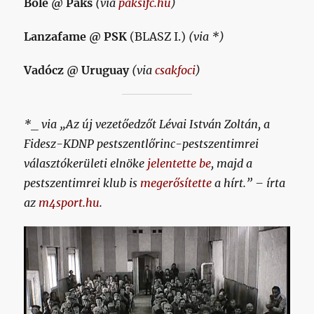
Bőle @ Paks
(via
paksifc.hu
)
Lanzafame @ PSK
(BLASZ I.)
(via *)
Vadócz @ Uruguay
(via
csakfoci
)
*_ via „Az új vezetőedzőt Lévai István Zoltán, a
Fidesz-KDNP pestszentlőrinc-pestszentimrei
választókerületi elnöke
jelentette be
, majd a
pestszentimrei klub is
megerősítette
a hírt.” – írta
az
m4sport.hu
.