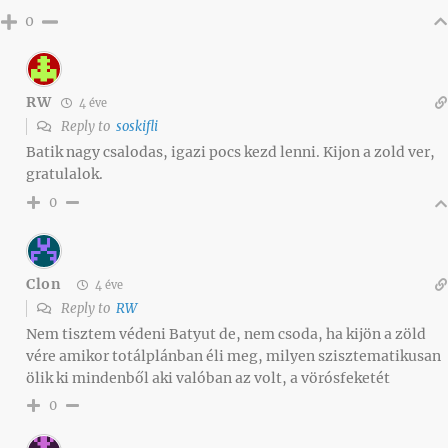
0
RW
4 éve
Reply to
soskifli
Batik nagy csalodas, igazi pocs kezd lenni. Kijon a zold ver,
gratulalok.
0
Clon
4 éve
Reply to
RW
Nem tisztem védeni Batyut de, nem csoda, ha kijön a zöld
vére amikor totálplánban éli meg, milyen szisztematikusan
ölik ki mindenből aki valóban az volt, a vörósfeketét
0