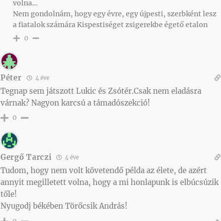
volna…
Nem gondolnám, hogy egy évre, egy újpesti, szerbként lesz
a fiatalok számára Kispestiséget zsigerekbe égető etalon
0
Péter
4 éve
Tegnap sem játszott Lukic és Zsótér.Csak nem eladásra
várnak? Nagyon karcsú a támadószekció!
0
Gergő Tarczi
4 éve
Tudom, hogy nem volt követendő példa az élete, de azért
annyit megilletett volna, hogy a mi honlapunk is elbúcsúzik
tőle!
Nyugodj békében Törőcsik András!
0