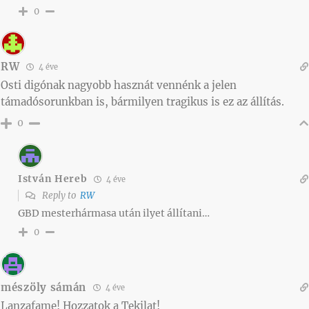
0
RW
4 éve
Osti digónak nagyobb hasznát vennénk a jelen
támadósorunkban is, bármilyen tragikus is ez az állítás.
0
István Hereb
4 éve
Reply to
RW
GBD mesterhármasa után ilyet állítani…
0
mészöly sámán
4 éve
Lanzafame! Hozzatok a Tekilat!