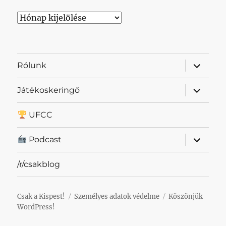
Archívum
almenü
Rólunk
szétnyit
almenü
Játékoskeringő
szétnyit
UFCC
almenü
Podcast
szétnyit
/r/csakblog
Csak a Kispest!
Személyes adatok védelme
Köszönjük
WordPress!