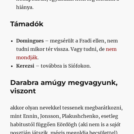
hiánya.
Támadók
Domingues
– megsérült a Fradi ellen, nem
tudni mikor tér vissza. Vagy tudni, de
nem
mondják
.
Kerezsi
– továbbra is Siófokon.
Darabra amúgy megvagyunk,
viszont
akkor olyan nevekkel tessenek megbarátkozni,
mint Ennin, Jonsson, Plakushchenko, esetleg
habitustól függően Eördögh (aki nem is a
saját
posztján játszik, mégis megoldja becsülettel),