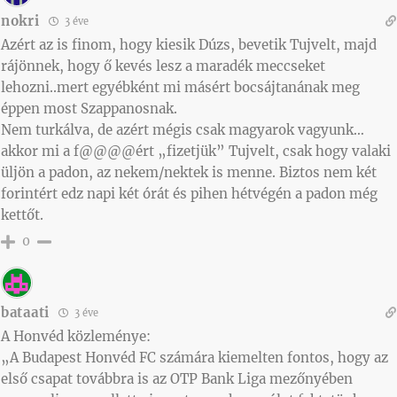
nokri
3 éve
Azért az is finom, hogy kiesik Dúzs, bevetik Tujvelt, majd
rájönnek, hogy ő kevés lesz a maradék meccseket
lehozni..mert egyébként mi másért bocsájtanának meg
éppen most Szappanosnak.
Nem turkálva, de azért mégis csak magyarok vagyunk…
akkor mi a f@@@@ért „fizetjük” Tujvelt, csak hogy valaki
üljön a padon, az nekem/nektek is menne. Biztos nem két
forintért edz napi két órát és pihen hétvégén a padon még
kettőt.
0
bataati
3 éve
A Honvéd közleménye:
„A Budapest Honvéd FC számára kiemelten fontos, hogy az
első csapat továbbra is az OTP Bank Liga mezőnyében