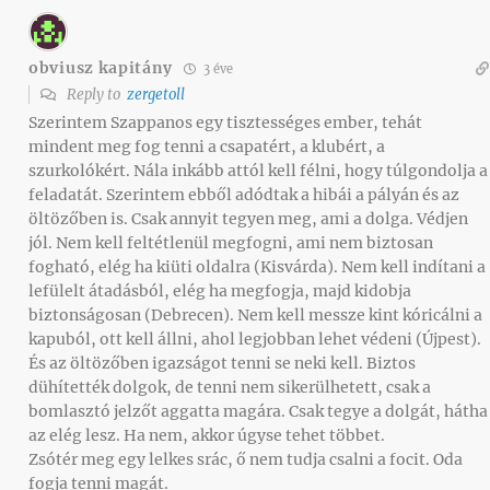
obviusz kapitány
3 éve
Reply to
zergetoll
Szerintem Szappanos egy tisztességes ember, tehát
mindent meg fog tenni a csapatért, a klubért, a
szurkolókért. Nála inkább attól kell félni, hogy túlgondolja a
feladatát. Szerintem ebből adódtak a hibái a pályán és az
öltözőben is. Csak annyit tegyen meg, ami a dolga. Védjen
jól. Nem kell feltétlenül megfogni, ami nem biztosan
fogható, elég ha kiüti oldalra (Kisvárda). Nem kell indítani a
lefülelt átadásból, elég ha megfogja, majd kidobja
biztonságosan (Debrecen). Nem kell messze kint kóricálni a
kapuból, ott kell állni, ahol legjobban lehet védeni (Újpest).
És az öltözőben igazságot tenni se neki kell. Biztos
dühítették dolgok, de tenni nem sikerülhetett, csak a
bomlasztó jelzőt aggatta magára. Csak tegye a dolgát, hátha
az elég lesz. Ha nem, akkor úgyse tehet többet.
Zsótér meg egy lelkes srác, ő nem tudja csalni a focit. Oda
fogja tenni magát.