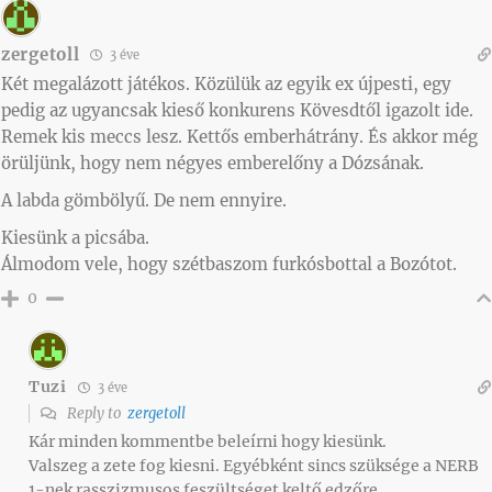
zergetoll
3 éve
Két megalázott játékos. Közülük az egyik ex újpesti, egy
pedig az ugyancsak kieső konkurens Kövesdtől igazolt ide.
Remek kis meccs lesz. Kettős emberhátrány. És akkor még
örüljünk, hogy nem négyes emberelőny a Dózsának.
A labda gömbölyű. De nem ennyire.
Kiesünk a picsába.
Álmodom vele, hogy szétbaszom furkósbottal a Bozótot.
0
Tuzi
3 éve
Reply to
zergetoll
Kár minden kommentbe beleírni hogy kiesünk.
Valszeg a zete fog kiesni. Egyébként sincs szüksége a NERB
1-nek rasszizmusos feszültséget keltő edzőre.