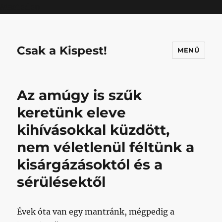
Mastodon
Csak a Kispest!
MENÜ
Az amúgy is szűk
keretünk eleve
kihívásokkal küzdött,
nem véletlenül féltünk a
kisárgázásoktól és a
sérülésektől
Évek óta van egy mantránk, mégpedig a