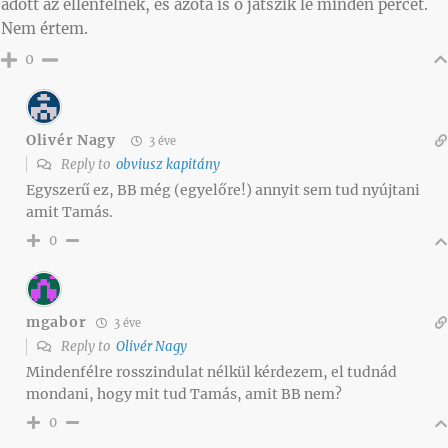
adott az ellenfélnek, és azóta is ő játszik le minden percet.
Nem értem.
0
Olivér Nagy
3 éve
Reply to
obviusz kapitány
Egyszerű ez, BB még (egyelőre!) annyit sem tud nyújtani
amit Tamás.
0
mgabor
3 éve
Reply to
Olivér Nagy
Mindenfélre rosszindulat nélkül kérdezem, el tudnád
mondani, hogy mit tud Tamás, amit BB nem?
0