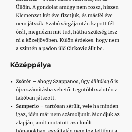
Üllőin. A gondolat amúgy nem rossz, hiszen
Klemenzet két éve fizetjük, és másfél éve
nem játszik. Szabó sárgája után kapott fél
órát, megnézni mit tud, hátha szükség lesz
rá a közeljövőben. Külön érdekes, hogy nem
a szintén a padon ülő
Cirkovic
állt be.
Középpálya
Zsótér
– ahogy Szappanos, úgy
állítólag
ő is
újra számításba vehető. Legutóbb szintén a
fakóban játszott.
Samperio
– tartósan sérült, vele ha minden
igaz, idén már nem számoljunk. Mondjuk az
alapján, amit mutatott az elmúlt
hónapokban, egyáltalán nem fog feltűnni a