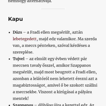
nemhogy alternatívája.
Kapu
Dúzs
– a Fradi ellen megsérült, aztán
lebetegedett
, majd edz valamikor. Ma szerda
van, a meccs pénteken, szóval kérdéses a
szereplése.
Tujvel
– az elmúlt egy évben védett pár
meccsen tavaly ősszel, amikor Szappanos
megsérült, majd most beugrott a Fradi ellen,
azonban a lelátóról nem lehetett érezni azt a
magabiztosságot, amivel ő be szokott szállni
a meccsekbe. Viszont a kirúgásai a pályára
mentek!
Szappanos
–
állítólag
újra a kerettel edz. Az