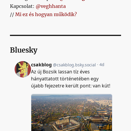
Kapcsolat:
@veghhanta
//
Mi ez és hogyan működik?
Bluesky