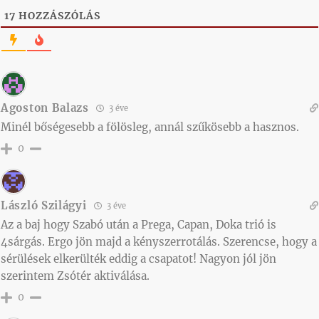
17
HOZZÁSZÓLÁS
Agoston Balazs
3 éve
Minél bőségesebb a fölösleg, annál szűkösebb a hasznos.
0
László Szilágyi
3 éve
Az a baj hogy Szabó után a Prega, Capan, Doka trió is
4sárgás. Ergo jön majd a kényszerrotálás. Szerencse, hogy a
sérülések elkerülték eddig a csapatot! Nagyon jól jön
szerintem Zsótér aktiválása.
0