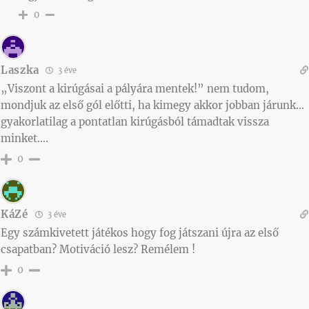
0
Laszka
3 éve
„Viszont a kirúgásai a pályára mentek!” nem tudom,
mondjuk az első gól előtti, ha kimegy akkor jobban járunk…
gyakorlatilag a pontatlan kirúgásból támadtak vissza
minket….
0
KáZé
3 éve
Egy számkivetett játékos hogy fog játszani újra az első
csapatban? Motiváció lesz? Remélem !
0