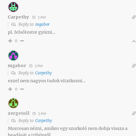
Carpethy
3 éve
Reply to
mgabor
pl. felsőtestre gyúrni…
0
mgabor
3 éve
Reply to
Carpethy
ezzel nem nagyon tudok vitatkozni…
0
zergetoll
3 éve
Reply to
Carpethy
Morcosan nézni, amikor egy szurkoló nem dobja vissza a
beadását a tribünről