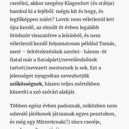
cserélni, akkor szegény Klagenfurt (és stábja)
bambul ki a fejéből: mégis kit és hogy, és
legfőképpen miért? Lovric nem véletlenül lett
újra kezdő, az elmúlt öt évben legalább
ötödször visszatérve a leírásból, és nem
véletlenül kezdő folyamatosan például Tamás,
mert – feltételezésünk szerint- három-öt
fiatal már a fiatalpárti/nevelőedzőnek
tartott/nevezett mesternek is sok. Ezt a
jelenséget nyugodtan nevezhetjük
szűkösségnek
, hiszen teljes mértékben
kimeríti a szó szótári alakját.
Többen egész évben padoznak, miközben nem
odavaló játékosok játszanak egyes posztokon,
és még egy Mitrovicnak(!) sincs cseréje,