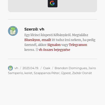
Szerző:
vh
Egy lőrinci kispesti Kőbányáról. Megtalálsz
Blueskyon
,
emailt
itt tudsz írni nekem, ha pedig
üzennél, akkor
Signalon
vagy
Telegramon
keress. ||
vh összes bejegyzése
Szerző
Közzétéve
Kategória
Címke
vh
2023.04.19.
Csak
Brandon Domingues
,
Jairo
Samperio
,
keret
,
Szappanos Péter
,
Újpest
,
Zsótér Donát