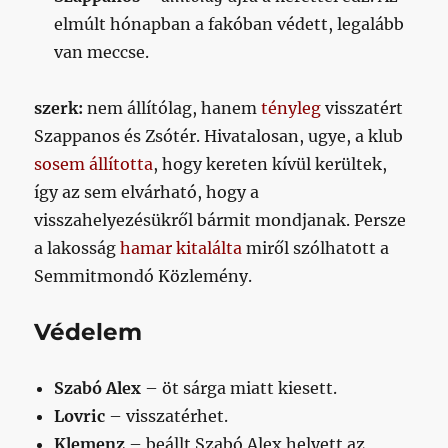
elmúlt hónapban a fakóban védett, legalább
van meccse.
szerk:
nem állítólag, hanem
tényleg
visszatért
Szappanos és Zsótér. Hivatalosan, ugye, a klub
sosem állította
, hogy kereten kívül kerültek,
így az sem elvárható, hogy a
visszahelyezésükről bármit mondjanak. Persze
a lakosság
hamar kitalálta
miről szólhatott a
Semmitmondó Közlemény.
Védelem
Szabó Alex
– öt sárga miatt kiesett.
Lovric
– visszatérhet.
Klemenz
– beállt Szabó Alex helyett az