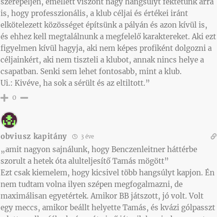
szerepeljen, emellett viszont nagy hangsúlyt fektetünk arra
is, hogy professzionális, a klub céljai és értékei iránt
elkötelezett közösséget építsünk a pályán és azon kívül is,
és ehhez kell megtalálnunk a megfelelő karaktereket. Aki ezt
figyelmen kívül hagyja, aki nem képes profiként dolgozni a
céljainkért, aki nem tiszteli a klubot, annak nincs helye a
csapatban. Senki sem lehet fontosabb, mint a klub.
Ui.: Kivéve, ha sok a sérült és az eltiltott.”
0
obviusz kapitány
3 éve
„amit nagyon sajnálunk, hogy Benczenleitner háttérbe
szorult a hetek óta alulteljesítő Tamás mögött”
Ezt csak kiemelem, hogy kicsivel több hangsúlyt kapjon. Én
nem tudtam volna ilyen szépen megfogalmazni, de
maximálisan egyetértek. Amikor BB játszott, jó volt. Volt
egy meccs, amikor beállt helyette Tamás, és kvázi gólpasszt