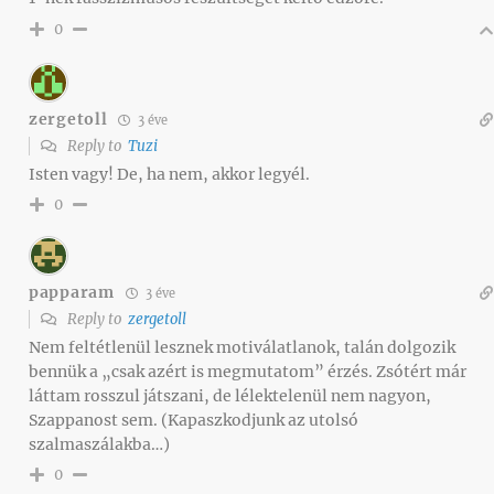
0
zergetoll
3 éve
Reply to
Tuzi
Isten vagy! De, ha nem, akkor legyél.
0
papparam
3 éve
Reply to
zergetoll
Nem feltétlenül lesznek motiválatlanok, talán dolgozik
bennük a „csak azért is megmutatom” érzés. Zsótért már
láttam rosszul játszani, de lélektelenül nem nagyon,
Szappanost sem. (Kapaszkodjunk az utolsó
szalmaszálakba…)
0