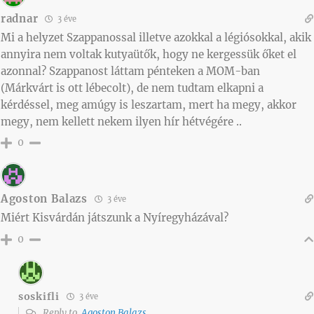
radnar
3 éve
Mi a helyzet Szappanossal illetve azokkal a légiósokkal, akik
annyira nem voltak kutyaütők, hogy ne kergessük őket el
azonnal? Szappanost láttam pénteken a MOM-ban
(Márkvárt is ott lébecolt), de nem tudtam elkapni a
kérdéssel, meg amúgy is leszartam, mert ha megy, akkor
megy, nem kellett nekem ilyen hír hétvégére ..
0
Agoston Balazs
3 éve
Miért Kisvárdán játszunk a Nyíregyházával?
0
soskifli
3 éve
Reply to
Agoston Balazs