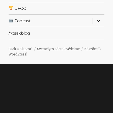
UFCC
almenü
Podcast
szétnyit
/r/csakblog
Csak a Kispest!
Személyes adatok védelme
Köszönjük
WordPress!