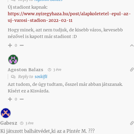
Új stadiont kapnak:
https://www.nyiregyhaza.hu/post/alapkoletetel-epul-az-
uj-varosi-stadion-2022-02-11
Hogy minek, azt nem tudjuk, de kisebb város, kevesebb
nézővel is kapott már stadiont :D
0
Agoston Balazs
3 éve
Reply to
soskifli
Azt tudom, de úgy tudtam, ősszel már abban játszanak.
Kísért ez a Kisvárda.
0
Gabesz
3 éve
Ki játszott balhátvédet,ki az a Pintér M. ???