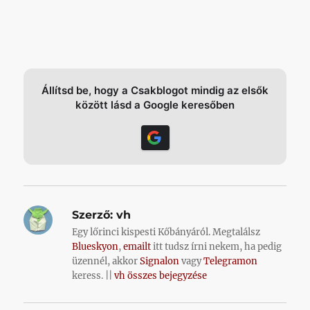
Állítsd be, hogy a Csakblogot mindig az elsők
között lásd a Google keresőben
Szerző:
vh
Egy lőrinci kispesti Kőbányáról. Megtalálsz
Blueskyon
,
emailt
itt tudsz írni nekem, ha pedig
üzennél, akkor
Signalon
vagy
Telegramon
keress. ||
vh összes bejegyzése