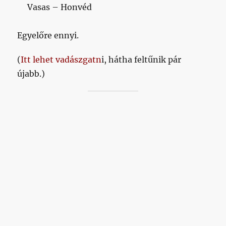
Vasas – Honvéd
Egyelőre ennyi.
(
Itt lehet vadászgatn
i, hátha feltűnik pár
újabb.)