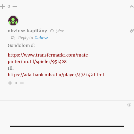
0
obviusz kapitány
3 éve
Reply to
Gabesz
Gondolom ő:
https://www.transfermarkt.com/mate-
pinter/profil/spieler/951428
Ill.
https://adatbank.mlsz.hu/player/474142.html
0