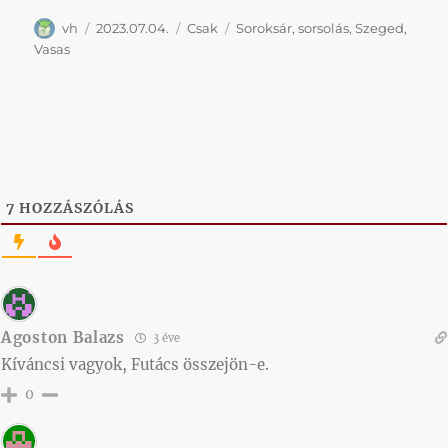
Szerző
Közzétéve
Kategória
Címke
vh
2023.07.04.
Csak
Soroksár
,
sorsolás
,
Szeged
,
Vasas
7
HOZZÁSZÓLÁS
Agoston Balazs
3 éve
Kíváncsi vagyok, Futács összejön-e.
0