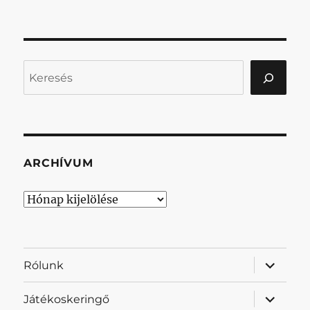
Keresés
ARCHÍVUM
Archívum
almenü
Rólunk
szétnyit
almenü
Játékoskeringő
szétnyit