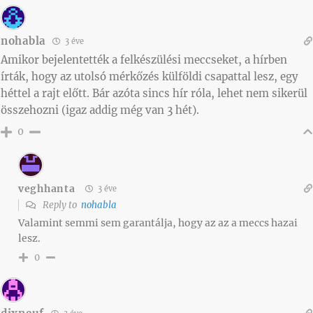
nohabla
3 éve
Amikor bejelentették a felkészülési meccseket, a hírben
írták, hogy az utolsó mérkőzés külföldi csapattal lesz, egy
héttel a rajt előtt. Bár azóta sincs hír róla, lehet nem sikerül
összehozni (igaz addig még van 3 hét).
0
veghhanta
3 éve
Reply to
nohabla
Valamint semmi sem garantálja, hogy az az a meccs hazai
lesz.
0