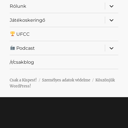
almenü
Rólunk
szétnyit
almenü
Játékoskeringő
szétnyit
UFCC
almenü
Podcast
szétnyit
/r/csakblog
Csak a Kispest!
Személyes adatok védelme
Köszönjük
WordPress!