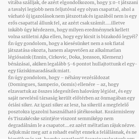
vitába szálljak, de azért elgondolkozom, hogy 3:0-t játszani
a tavalyi legjobb nem feljutóval egy olyan csapattal, ahol a
várható új igazolások nem játszottak és igazából nem is egy
erős csapattal állunk fel, az azért csak számít…..illetve
inkább úgy kérdezem, hogy milyen eredménynek kellett
volna születni Ajka ellen, hogy egy kicsit is bizakodó legyél?
Én úgy gondolom, hogy a kiesésünket nem a sok fiatal
játszatása okozta, hanem alapvetően az alkalmatlan
légiósaink (Ennin, Cirkovic, Doka, Jonsson, Klemenz)
bénázásai, akiken legalább 5-6 pontot hullajtottunk el egy-
egy fáziskimaradásaik miatt.
Én úgy gondolom, hogy – néhány vezéráldozat
(Domingues, Samperio, Gomis) ellenére – az, hogy
elzavartuk az összes idegesítően halovány légióst, és egy
saját nevelésű társaság került előtérben az önmagában egy
óriási siker. Az igazi siker az lesz, ha sikerül a megfelelő
posztokra igazolni használható játékosokat. Kozármisleny
és Tiszakécske szintjére viszont semmiképp nem
degradálnám le a csapatot….ez azért méltatlan rájuk nézve.
Adjuk már meg azt a rohadt esélyt ennek a felállásnak, és ne