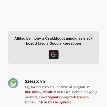
Állítsd be, hogy a Csakblogot mindig az elsők
között lásd a Google keresőben
Szerző:
vh
Egy lőrinci kispesti Kőbányáról. Megtalálsz
Blueskyon
,
emailt
itt tudsz írni nekem, ha pedig
üzennél, akkor
Signalon
vagy
Telegramon
keress. ||
vh összes bejegyzése