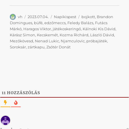
Szerző
Közzétéve
Kategória
Címke
vh
2023.07.04.
Napikispest
bojkott
,
Brandon
Domingues
,
büfé
,
edzőmeccs
,
Feledy Balázs
,
Futács
Márkó
,
Haragos Viktor
,
játékoskeringő
,
Kálnoki Kis Dávid
,
Kárász Simon
,
Kecskemét
,
Kozma Richárd
,
László Dávid
,
Mezőkövesd
,
Nenad Lukic
,
Njamculovic
,
próbajáték
,
Soroksár
,
zártkapu
,
Zsótér Donát
11
HOZZÁSZÓLÁS