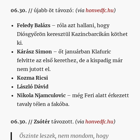
06.30. //
újabb öt távozó:
(via
honvedfc.hu
)
Feledy Balázs
– róla azt hallani, hogy
Diósgyőrön keresztül Kazincbarcikán köthet
ki.
Kárász Simon
– őt januárban Klafuric
felvitte az első kerethez, de a kispadig már
nem jutott el.
Kozma Ricsi
László Dávid
Nikola Njamculovic
– még Feri alatt érkezett
tavaly télen a fakóba.
06.30. // Zsótér
távozott.
(via
honvedfc.hu
)
Őszinte leszek, nem mondom, hogy