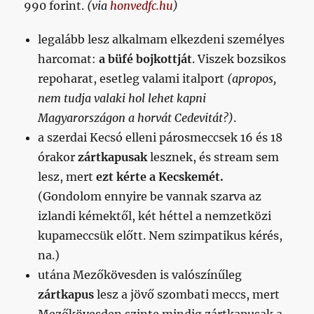
990 forint.
(via
honvedfc.hu
)
legalább lesz alkalmam elkezdeni személyes
harcomat:
a büfé bojkottját
. Viszek bozsikos
repoharat, esetleg valami italport
(apropos,
nem tudja valaki hol lehet kapni
Magyarországon a horvát Cedevitát?)
.
a szerdai Kecsó elleni párosmeccsek 16 és 18
órakor
zártkapusak
lesznek, és stream sem
lesz, mert
ezt kérte a Kecskemét.
(Gondolom ennyire be vannak szarva az
izlandi kémektől, két héttel a nemzetközi
kupameccsük előtt. Nem szimpatikus kérés,
na.)
utána Mezőkövesden is valószínűleg
zártkapus
lesz a jövő szombati meccs, mert
Mezőkövesden szinte mindig zártkapusak a