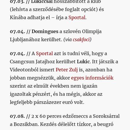
07.03. //
Lukiccsal
hosszabbított a klub
(lehívta a szerződésébe foglalt opciót) és
Kínába adhatja el – írja a
Sportal
.
07.04. // Domingues
a szlovén Olimpija
Ljubljanához kerülhet.
(via
csakfoci
)
07.04. //
A
Sportal
azt is tudni véli, hogy a
Csangcsun Jatajhoz kerülhet
Lukic
. Itt játszik a
Videotonból ismert
Peter Zulj
is, azonban ha
jobban megnézzük, akkor
egyes információk
szerint az elmúlt években nem igazán
igazoltak pénzért, és ha mégis, akkor az
legfeljebb párszázezer euró volt.
07.08. //
2 x 60 perces edzőmeccs a Soroksárral
a Bozsikban. Kezdés délelőtt tízkor, a beugró