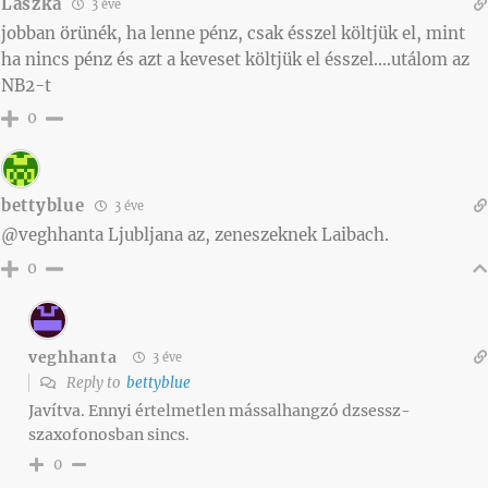
Laszka
3 éve
jobban örünék, ha lenne pénz, csak ésszel költjük el, mint
ha nincs pénz és azt a keveset költjük el ésszel….utálom az
NB2-t
0
bettyblue
3 éve
@veghhanta Ljubljana az, zeneszeknek Laibach.
0
veghhanta
3 éve
Reply to
bettyblue
Javítva. Ennyi értelmetlen mássalhangzó dzsessz-
szaxofonosban sincs.
0