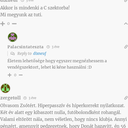
dixneuf
3 éve
Akkor is mindenki a C szektorba!
Mi megyunk az tuti.
0
Palacsintateszta
3 éve
Reply to
dixneuf
Életem lehetősége hogy egyszer megnézhessem a
vendégszektort, lehet ki kéne használni :D
0
zergetoll
3 éve
Olvasom Zsótért. Hiperpasszív és hiperkorrekt nyilatkozat.
Két év alatt egy kibaszott nulla, futóbolondként rohangál.
Valami eltörött nála, nem véletlen, hogy nincs klubja. Annyi
pénzért, amennyit pedzegetnek, hogy Donát hazavitt, én 56