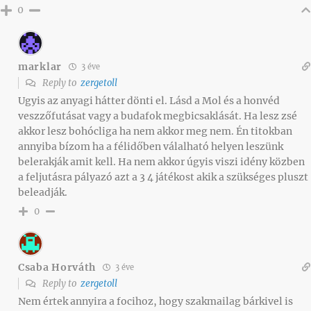
0
marklar
3 éve
Reply to
zergetoll
Ugyis az anyagi hátter dönti el. Lásd a Mol és a honvéd
veszzőfutásat vagy a budafok megbicsaklását. Ha lesz zsé
akkor lesz bohócliga ha nem akkor meg nem. Én titokban
annyiba bízom ha a félidőben válalható helyen leszünk
belerakják amit kell. Ha nem akkor úgyis viszi idény közben
a feljutásra pályazó azt a 3 4 játékost akik a szükséges pluszt
beleadják.
0
Csaba Horváth
3 éve
Reply to
zergetoll
Nem értek annyira a focihoz, hogy szakmailag bárkivel is