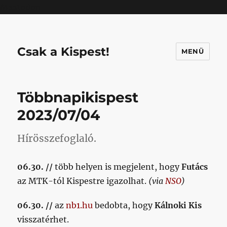
Mastodon
Csak a Kispest!
MENÜ
Többnapikispest
2023/07/04
Hírösszefoglaló.
06.30. //
több helyen is megjelent, hogy
Futács
az MTK-tól Kispestre igazolhat.
(via
NSO
)
06.30. //
az
nb1.hu
bedobta, hogy
Kálnoki Kis
visszatérhet.