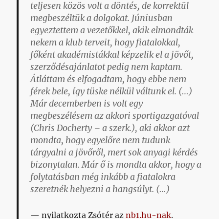
teljesen közös volt a döntés, de korrektül
megbeszéltük a dolgokat. Júniusban
egyeztettem a vezetőkkel, akik elmondták
nekem a klub terveit, hogy fiatalokkal,
főként akadémistákkal képzelik el a jövőt,
szerződésajánlatot pedig nem kaptam.
Átláttam és elfogadtam, hogy ebbe nem
férek bele, így tüske nélkül váltunk el. (…)
Már decemberben is volt egy
megbeszélésem az akkori sportigazgatóval
(Chris Docherty – a szerk.), aki akkor azt
mondta, hogy egyelőre nem tudunk
tárgyalni a jövőről, mert sok anyagi kérdés
bizonytalan. Már ő is mondta akkor, hogy a
folytatásban még inkább a fiatalokra
szeretnék helyezni a hangsúlyt. (…)
nyilatkozta Zsótér az
nb1.hu-nak
.