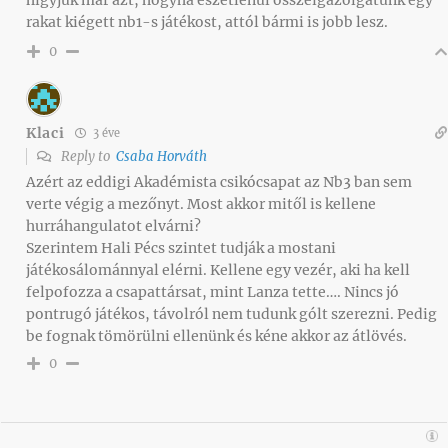
higyjük már azt, hogyha eszetlenül összeigazolgatunk egy
rakat kiégett nb1-s játékost, attól bármi is jobb lesz.
0
Klaci
3 éve
Reply to
Csaba Horváth
Azért az eddigi Akadémista csikócsapat az Nb3 ban sem
verte végig a mezőnyt. Most akkor mitől is kellene
hurráhangulatot elvárni?
Szerintem Hali Pécs szintet tudják a mostani
játékosálománnyal elérni. Kellene egy vezér, aki ha kell
felpofozza a csapattársat, mint Lanza tette…. Nincs jó
pontrugó játékos, távolról nem tudunk gólt szerezni. Pedig
be fognak tömörülni ellenünk és kéne akkor az átlövés.
0