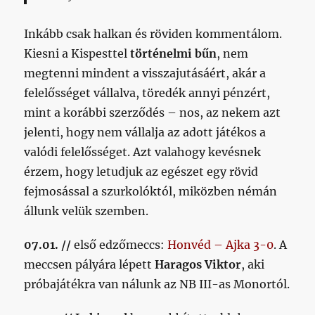
Inkább csak halkan és röviden kommentálom.
Kiesni a Kispesttel
történelmi bűn
, nem
megtenni mindent a visszajutásáért, akár a
felelősséget vállalva, töredék annyi pénzért,
mint a korábbi szerződés – nos, az nekem azt
jelenti, hogy nem vállalja az adott játékos a
valódi felelősséget. Azt valahogy kevésnek
érzem, hogy letudjuk az egészet egy rövid
fejmosással a szurkolóktól, miközben némán
állunk velük szemben.
07.01. //
első edzőmeccs:
Honvéd – Ajka 3-0
. A
meccsen pályára lépett
Haragos Viktor
, aki
próbajátékra van nálunk az NB III-as Monortól.