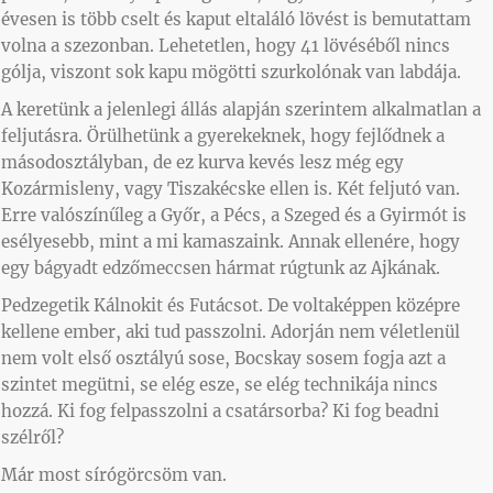
évesen is több cselt és kaput eltaláló lövést is bemutattam
volna a szezonban. Lehetetlen, hogy 41 lövéséből nincs
gólja, viszont sok kapu mögötti szurkolónak van labdája.
A keretünk a jelenlegi állás alapján szerintem alkalmatlan a
feljutásra. Örülhetünk a gyerekeknek, hogy fejlődnek a
másodosztályban, de ez kurva kevés lesz még egy
Kozármisleny, vagy Tiszakécske ellen is. Két feljutó van.
Erre valószínűleg a Győr, a Pécs, a Szeged és a Gyirmót is
esélyesebb, mint a mi kamaszaink. Annak ellenére, hogy
egy bágyadt edzőmeccsen hármat rúgtunk az Ajkának.
Pedzegetik Kálnokit és Futácsot. De voltaképpen középre
kellene ember, aki tud passzolni. Adorján nem véletlenül
nem volt első osztályú sose, Bocskay sosem fogja azt a
szintet megütni, se elég esze, se elég technikája nincs
hozzá. Ki fog felpasszolni a csatársorba? Ki fog beadni
szélről?
Már most sírógörcsöm van.