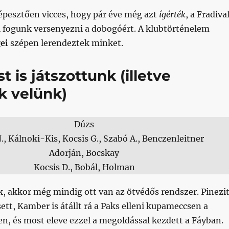
épesztően vicces, hogy pár éve még azt
ígérték
, a Fradiva
l fogunk versenyezni a dobogóért. A klubtörténelem
ei
szépen lerendeztek minket.
 is játszottunk (illetve
k velünk)
Dúzs
., Kálnoki-Kis, Kocsis G., Szabó A., Benczenleitner
Adorján, Bocskay
Kocsis D., Bobál, Holman
 akkor még mindig ott van az ötvédős rendszer. Pinezi
sett, Kamber is átállt rá a Paks elleni kupameccsen a
n, és most eleve ezzel a megoldással kezdett a Fáyban.