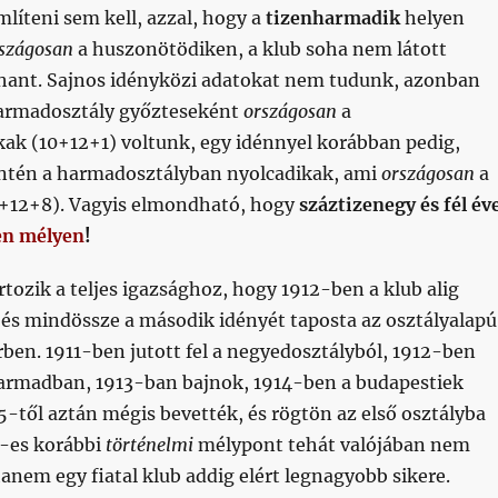
líteni sem kell, azzal, hogy a
tizenharmadik
helyen
szágosan
a huszonötödiken, a klub soha nem látott
ant. Sajnos idényközi adatokat nem tudunk, azonban
harmadosztály győzteseként
országosan
a
k (10+12+1) voltunk, egy idénnyel korábban pedig,
intén a harmadosztályban nyolcadikak, ami
országosan
a
+12+8). Vagyis elmondható, hogy
száztizenegy és fél év
en mélyen
!
tozik a teljes igazsághoz, hogy 1912-ben a klub alig
 és mindössze a második idényét taposta az osztályalapú
ben. 1911-ben jutott fel a negyedosztályból, 1912-ben
armadban, 1913-ban bajnok, 1914-ben a budapestiek
5-től aztán mégis bevették, és rögtön az első osztályba
1-es korábbi
történelmi
mélypont tehát valójában nem
anem egy fiatal klub addig elért legnagyobb sikere.