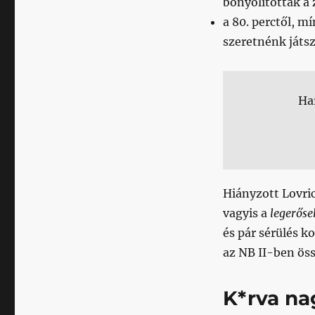
bonyolították a 
a 80. perctől, 
szeretnénk játsz
Ha
Hiányzott Lovric
vagyis a
legerőse
és pár sérülés 
az NB II-ben ös
K*rva na