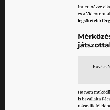
Innen nézve elk
és a Videotonna
legsötétebb férg
Mérkőzést
játszotta
Kovács N
Ha nem működik,
is bevállalta Péc
második félidőbe