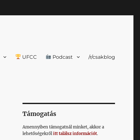
UFCC
Podcast
/r/csakblog
Támogatás
Amennyiben támogatnál minket, akkor a
lehetőségekről
itt találsz információt
.