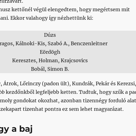
zűrzavart.
mínusz kettőnél végül elengedtem, hogy megértsem mit
ani. Ekkor valahogy így nézhettünk ki:
Dúzs
ragos, Kálnoki-Kis, Szabó A., Benczenleitner
Eördögh
Keresztes, Holman, Krajcsovics
Bobál, Simon B.
, Átrok, Lőrinczy (padon ült), Kundrák, Pekár és Kerezsi
bb
kezdőnkből legfeljebb ketten. Tudtuk, hogy szűk a pa
komoly gondokat okozhat, azonban tizennégy forduló alat
szekapart tizenhat pontra ez sem lehet magyarázat.
gy a baj