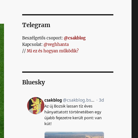
Telegram
Beszélgetős csoport:
@csakblog
Kapcsolat:
@veghhanta
//
Mi ez és hogyan működik?
Bluesky