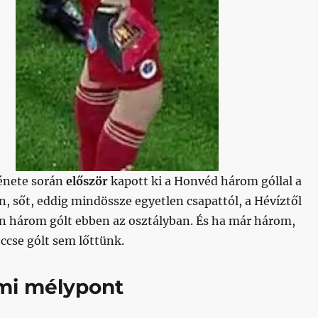
énete során
először
kapott ki a Honvéd három góllal a
 sőt, eddig mindössze egyetlen csapattól, a Hévíztől
án három gólt ebben az osztályban. És ha már három,
cse gólt sem lőttünk.
mi mélypont