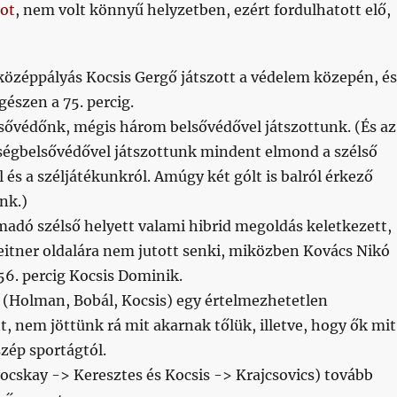
dot
, nem volt könnyű helyzetben, ezért fordulhatott elő,
középpályás Kocsis Gergő játszott a védelem közepén, és
gészen a 75. percig.
sővédőnk, mégis három belsővédővel játszottunk. (És az
ségbelsővédővel játszottunk mindent elmond a szélső
és a széljátékunkról. Amúgy két gólt is balról érkező
nk.)
madó szélső helyett valami hibrid megoldás keletkezett,
eitner oldalára nem jutott senki, miközben Kovács Nikó
 56. percig Kocsis Dominik.
(Holman, Bobál, Kocsis) egy értelmezhetetlen
, nem jöttünk rá mit akarnak tőlük, illetve, hogy ők mit
szép sportágtól.
Bocskay -> Keresztes és Kocsis -> Krajcsovics) tovább