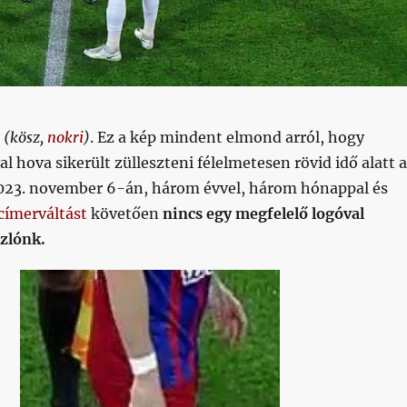
k
(kösz,
nokri
)
. Ez a kép mindent elmond arról, hogy
 hova sikerült zülleszteni félelmetesen rövid idő alatt a
023. november 6-án, három évvel, három hónappal és
címerváltást
követően
nincs egy megfelelő logóval
szlónk.