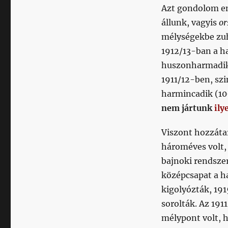
Azt gondolom em
állunk, vagyis
or
mélységekbe zuh
1912/13-ban a 
huszonharmadika
1911/12-ben, sz
harmincadik (10
nem jártunk
ily
Viszont hozzátar
hároméves volt,
bajnoki rendszer
középcsapat a h
kigolyózták, 191
sorolták. Az 191
mélypont volt, h