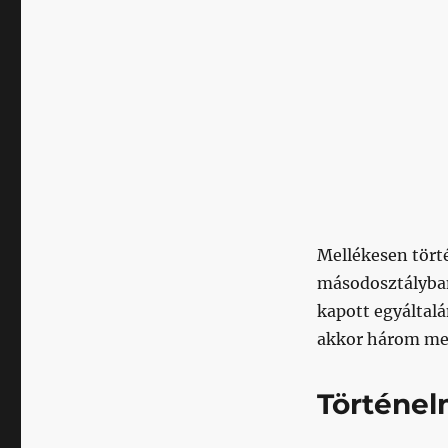
Mellékesen tört
másodosztályban,
kapott egyáltal
akkor három mec
Történel