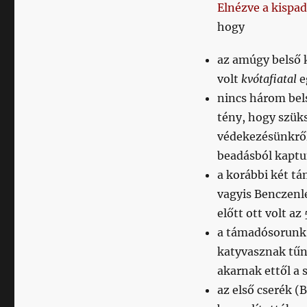
Elnézve a kispa
hogy
az amúgy belső 
volt
kvótafiatal
e
nincs három bel
tény, hogy szük
védekezésünkről 
beadásból kaptu
a korábbi két tá
vagyis Benczenl
előtt ott volt az
a támadósorunk 
katyvasznak tűnt
akarnak ettől a 
az első cserék (