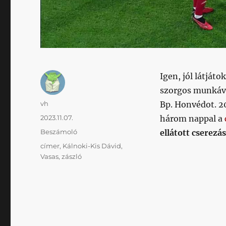
Igen, jól látjáto
szorgos munkával
Szerző
vh
Bp. Honvédot. 2
Közzétéve
2023.11.07.
három nappal a
Kategória
Beszámoló
ellátott cserezá
Címke
címer
,
Kálnoki-Kis Dávid
,
Vasas
,
zászló