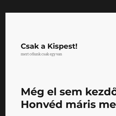
Mastodon
Csak a Kispest!
mert célunk csak egy van
Még el sem kezdő
Honvéd máris m