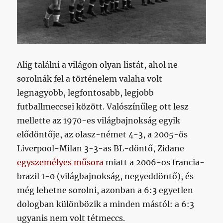
Alig találni a világon olyan listát, ahol ne
sorolnák fel a történelem valaha volt
legnagyobb, legfontosabb, legjobb
futballmeccsei között. Valószínűleg ott lesz
mellette az 1970-es világbajnokság egyik
elődöntője, az olasz-német 4-3, a 2005-ös
Liverpool-Milan 3-3-as BL-döntő, Zidane
egyszemélyes műsora
miatt a 2006-os francia-
brazil 1-0 (világbajnokság, negyeddöntő), és
még lehetne sorolni, azonban a 6:3 egyetlen
dologban különbözik a minden mástól: a 6:3
ugyanis nem volt tétmeccs.