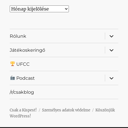
Archívum
almenü
Rólunk
szétnyit
almenü
Játékoskeringő
szétnyit
UFCC
almenü
Podcast
szétnyit
/r/csakblog
Csak a Kispest!
Személyes adatok védelme
Köszönjük
WordPress!