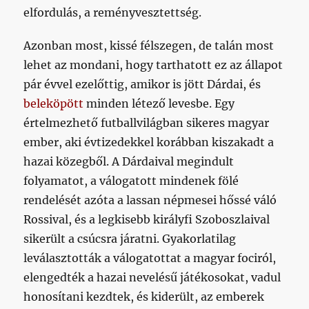
elfordulás, a reményvesztettség.
Azonban most, kissé félszegen, de talán most
lehet az mondani, hogy tarthatott ez az állapot
pár évvel ezelőttig, amikor is jött Dárdai, és
beleköpött
minden létező levesbe. Egy
értelmezhető futballvilágban sikeres magyar
ember, aki évtizedekkel korábban kiszakadt a
hazai közegből. A Dárdaival megindult
folyamatot, a válogatott mindenek fölé
rendelését azóta a lassan népmesei hőssé váló
Rossival, és a legkisebb királyfi Szoboszlaival
sikerült a csúcsra járatni. Gyakorlatilag
leválasztották a válogatottat a magyar fociról,
elengedték a hazai nevelésű játékosokat, vadul
honosítani kezdtek, és kiderült, az emberek