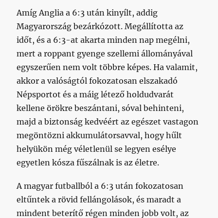
Amíg Anglia a 6:3 után kinyílt, addig
Magyarország bezárkózott. Megállította az
időt, és a 6:3-at akarta minden nap megélni,
mert a roppant gyenge szellemi állományával
egyszerűen nem volt többre képes. Ha valamit,
akkor a valóságtól fokozatosan elszakadó
Népsportot és a máig létező holdudvarát
kellene örökre beszántani, sóval behinteni,
majd a biztonság kedvéért az egészet vastagon
megöntözni akkumulátorsavval, hogy hűlt
helyükön még véletlenül se legyen esélye
egyetlen kósza fűszálnak is az életre.
A magyar futballból a 6:3 után fokozatosan
eltűntek a rövid fellángolások, és maradt a
mindent beterítő régen minden jobb volt, az