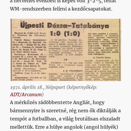
a hetvenes években is képes volt 3-2-5, tehát
WM-rendszerben felírni a kezdőcsapatokat.
1971. április 18., Népsport (képernyőkép:
ADT/Arcanum
)
A mérkőzés rádöbbentette Angliát, hogy
bármennyire is szeretné, rég nem ők diktálják a
tempót a futballban, a világ brutálisan elszaladt
mellettük. Erre a hülye angolok (angol hülyék)