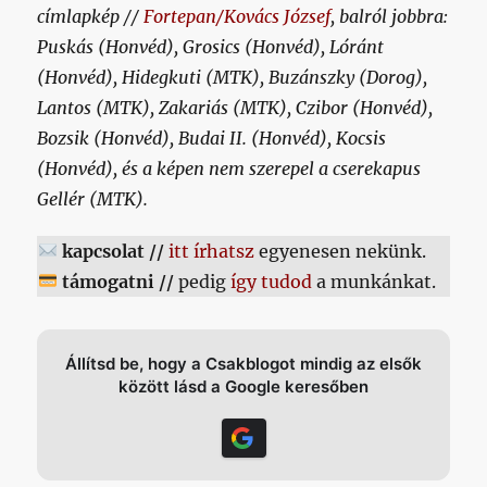
címlapkép //
Fortepan/Kovács József
, balról jobbra:
Puskás (Honvéd), Grosics (Honvéd), Lóránt
(Honvéd), Hidegkuti (MTK), Buzánszky (Dorog),
Lantos (MTK), Zakariás (MTK), Czibor (Honvéd),
Bozsik (Honvéd), Budai II. (Honvéd), Kocsis
(Honvéd), és a képen nem szerepel a cserekapus
Gellér (MTK).
kapcsolat //
itt írhatsz
egyenesen nekünk.
támogatni //
pedig
így tudod
a munkánkat.
Állítsd be, hogy a Csakblogot mindig az elsők
között lásd a Google keresőben