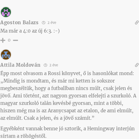
Agoston Balazs
2 éve
Ma már a 4:0 az új 6:3. :-)
0
Attila Moldován
2 éve
Épp most olvasom a Rossi könyvet, ő is hasonlókat mond:
„Mindig is mondtam, és már mi ketten is sokszor
megbeszéltük, hogy a futballban nincs múlt, csak jelen és
jövő. Ami történt, azt nagyon gyorsan elfelejti a szurkoló. A
magyar szurkoló talán kevésbé gyorsan, mint a többi,
hiszen még ma is az Aranycsapat az etalon, de ami elmúlt,
az elmúlt. Csak a jelen, és a jövő számít.”
Egyébként vannak benne jó sztorik, a Hemingway interjún
sírtam a röhögéstől.