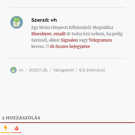
Szerző:
vh
Egy lőrinci kispesti Kőbányáról. Megtalálsz
Blueskyon
,
emailt
itt tudsz írni nekem, ha pedig
üzennél, akkor
Signalon
vagy
Telegramon
keress. ||
vh összes bejegyzése
Szerző
Közzétéve
Kategória
Címke
vh
2023.11.25.
Válogatott
6:3
,
évforduló
2
HOZZÁSZÓLÁS