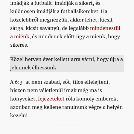
imádják a futballt, imádják a sikert, és
különösen imádják a futballsikereket. Ha
közelebbről megnézzük, akkor lehet, kicsit
sárga, kicsit savanyú, de legalább
mindenestül
a miénk
, és mindenek előtt úgy a mienk, hogy
sikeres.
Közel hetven évet kellett arra várni, hogy újra a
jelennek élhessünk.
A 6:3-at nem szabad, sőt, tilos elfelejteni,
hiszen nem véletlenül írnak még ma is
könyveket,
fejezeteket
róla komoly emberek,
azonban meg kellene tanulnunk végre a helyén
kezelni.