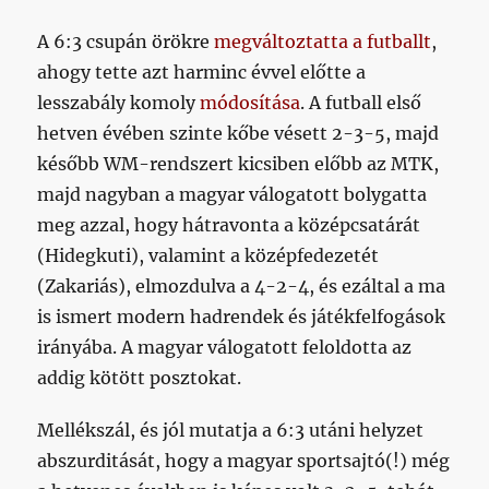
A 6:3 csupán örökre
megváltoztatta a futballt
,
ahogy tette azt harminc évvel előtte a
lesszabály komoly
módosítása
. A futball első
hetven évében szinte kőbe vésett 2-3-5, majd
később WM-rendszert kicsiben előbb az MTK,
majd nagyban a magyar válogatott bolygatta
meg azzal, hogy hátravonta a középcsatárát
(Hidegkuti), valamint a középfedezetét
(Zakariás), elmozdulva a 4-2-4, és ezáltal a ma
is ismert modern hadrendek és játékfelfogások
irányába. A magyar válogatott feloldotta az
addig kötött posztokat.
Mellékszál, és jól mutatja a 6:3 utáni helyzet
abszurditását, hogy a magyar sportsajtó(!) még