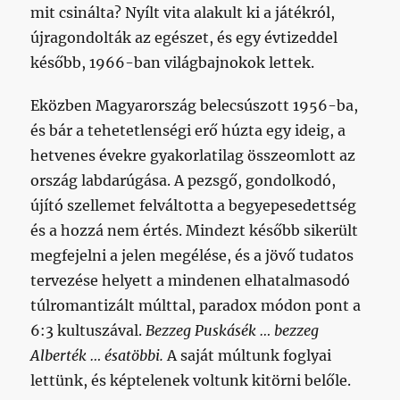
mit csinálta? Nyílt vita alakult ki a játékról,
újragondolták az egészet, és egy évtizeddel
később, 1966-ban világbajnokok lettek.
Eközben Magyarország belecsúszott 1956-ba,
és bár a tehetetlenségi erő húzta egy ideig, a
hetvenes évekre gyakorlatilag összeomlott az
ország labdarúgása. A pezsgő, gondolkodó,
újító szellemet felváltotta a begyepesedettség
és a hozzá nem értés. Mindezt később sikerült
megfejelni a jelen megélése, és a jövő tudatos
tervezése helyett a mindenen elhatalmasodó
túlromantizált múlttal, paradox módon pont a
6:3 kultuszával.
Bezzeg Puskásék … bezzeg
Alberték … ésatöbbi.
A saját múltunk foglyai
lettünk, és képtelenek voltunk kitörni belőle.