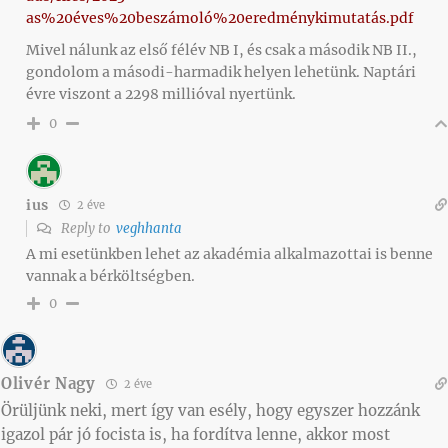
as%20éves%20beszámoló%20eredménykimutatás.pdf
Mivel nálunk az első félév NB I, és csak a második NB II.,
gondolom a másodi-harmadik helyen lehetünk. Naptári
évre viszont a 2298 millióval nyertünk.
0
ius
2 éve
Reply to
veghhanta
A mi esetünkben lehet az akadémia alkalmazottai is benne
vannak a bérköltségben.
0
Olivér Nagy
2 éve
Örüljünk neki, mert így van esély, hogy egyszer hozzánk
igazol pár jó focista is, ha fordítva lenne, akkor most