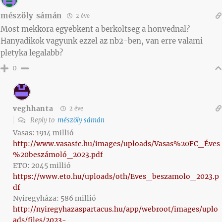
mészöly sámán
2 éve
Most mekkora egyebkent a berkoltseg a honvednal?
Hanyadikok vagyunk ezzel az nb2-ben, van erre valami
pletyka legalabb?
0
veghhanta
2 éve
Reply to
mészöly sámán
Vasas: 1914 millió
http://www.vasasfc.hu/images/uploads/Vasas%20FC_Éves
%20beszámoló_2023.pdf
ETO: 2045 millió
https://www.eto.hu/uploads/oth/Eves_beszamolo_2023.p
df
Nyíregyháza: 586 millió
http://nyiregyhazaspartacus.hu/app/webroot/images/uplo
ads/files/2023-