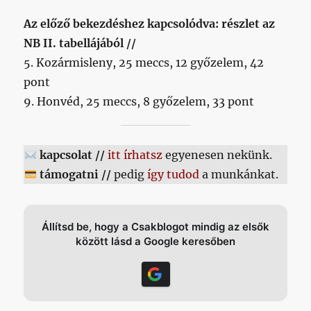
Az előző bekezdéshez kapcsolódva: részlet az
NB II. tabellájából //
5. Kozármisleny, 25 meccs, 12 győzelem, 42
pont
9. Honvéd, 25 meccs, 8 győzelem, 33 pont
kapcsolat //
itt írhatsz
egyenesen nekünk.
támogatni //
pedig
így tudod
a munkánkat.
Állítsd be, hogy a Csakblogot mindig az elsők
között lásd a Google keresőben