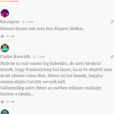
Kicsipest
2 éve
Kerezsi ősszel már nem lesz Kispest játékos.
0
Csaba Horváth
2 éve
Nyilván ez már sosem fog kiderülni, de azért kíváncsi
lennék, hogy Kozármisleny hol lenne, ha az év elejétől nem
Aczél edzette volna őket, illetve mi hol lennék, hogyha
szezon elején Csertőit nevezik kell.
Valószínűleg azért ebben az esetben teljesen máshogy
festene a tabella….
0