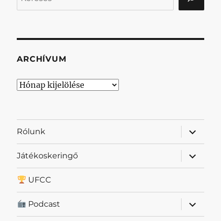
ARCHÍVUM
Archívum
almenü
Rólunk
szétnyit
almenü
Játékoskeringő
szétnyit
UFCC
almenü
Podcast
szétnyit