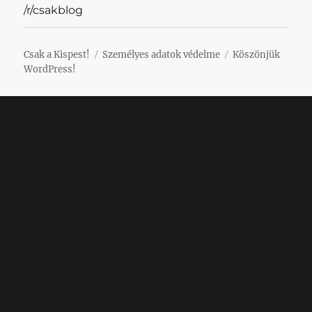
/r/csakblog
Csak a Kispest!
Személyes adatok védelme
Köszönjük
WordPress!