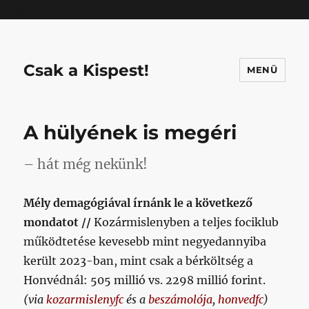
Mastodon
Csak a Kispest!
MENÜ
A hülyének is megéri
– hát még nekünk!
Mély demagógiával írnánk le a következő
mondatot //
Kozármislenyben a teljes fociklub
működtetése kevesebb mint negyedannyiba
került 2023-ban, mint csak a bérköltség a
Honvédnál: 505 millió vs. 2298 millió forint.
(via
kozarmislenyfc
és a
beszámolója
,
honvedfc
)