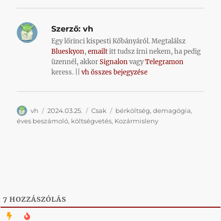
Szerző:
vh
Egy lőrinci kispesti Kőbányáról. Megtalálsz
Blueskyon
,
emailt
itt tudsz írni nekem, ha pedig
üzennél, akkor
Signalon
vagy
Telegramon
keress. ||
vh összes bejegyzése
Szerző
Közzétéve
Kategória
Címke
vh
2024.03.25.
Csak
bérköltség
,
demagógia
,
éves beszámoló
,
költségvetés
,
Kozármisleny
7
HOZZÁSZÓLÁS