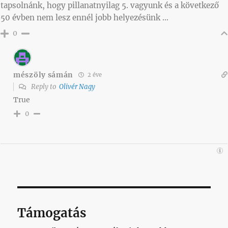
tapsolnánk, hogy pillanatnyilag 5. vagyunk és a következő
50 évben nem lesz ennél jobb helyezésünk …
0
mészöly sámán
2 éve
Reply to
Olivér Nagy
True
0
Támogatás