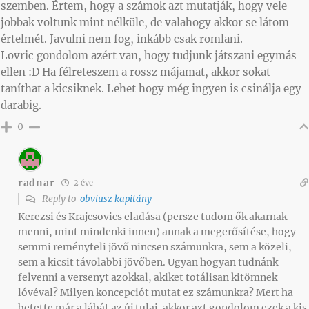
szemben. Értem, hogy a számok azt mutatják, hogy vele
jobbak voltunk mint nélküle, de valahogy akkor se látom
értelmét. Javulni nem fog, inkább csak romlani.
Lovric gondolom azért van, hogy tudjunk játszani egymás
ellen :D Ha félreteszem a rossz májamat, akkor sokat
taníthat a kicsiknek. Lehet hogy még ingyen is csinálja egy
darabig.
0
radnar
2 éve
Reply to
obviusz kapitány
Kerezsi és Krajcsovics eladása (persze tudom ők akarnak
menni, mint mindenki innen) annak a megerősítése, hogy
semmi reményteli jövő nincsen számunkra, sem a közeli,
sem a kicsit távolabbi jövőben. Ugyan hogyan tudnánk
felvenni a versenyt azokkal, akiket totálisan kitömnek
lóvéval? Milyen koncepciót mutat ez számunkra? Mert ha
betette már a lábát az új tulaj, akkor azt gondolom ezek a kis