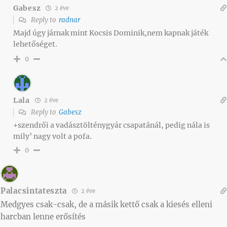
Gabesz
2 éve
Reply to
radnar
Majd úgy járnak mint Kocsis Dominik,nem kapnak játék
lehetőséget.
0
Lala
2 éve
Reply to
Gabesz
+szendrői a vadásztölténygyár csapatánál, pedig nála is
mily’ nagy volt a pofa.
0
Palacsintateszta
2 éve
Medgyes csak-csak, de a másik kettő csak a kiesés elleni
harcban lenne erősítés