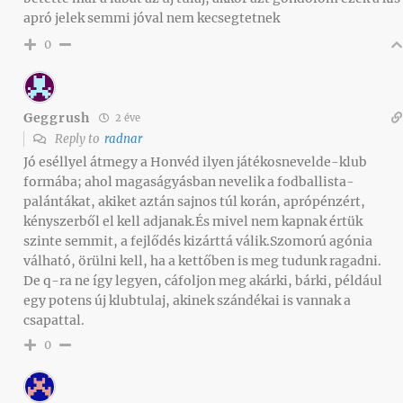
apró jelek semmi jóval nem kecsegtetnek
0
Geggrush
2 éve
Reply to
radnar
Jó eséllyel átmegy a Honvéd ilyen játékosnevelde-klub
formába; ahol magaságyásban nevelik a fodballista-
palántákat, akiket aztán sajnos túl korán, aprópénzért,
kényszerből el kell adjanak.És mivel nem kapnak értük
szinte semmit, a fejlődés kizárttá válik.Szomorú agónia
válható, örülni kell, ha a kettőben is meg tudunk ragadni.
De q-ra ne így legyen, cáfoljon meg akárki, bárki, például
egy potens új klubtulaj, akinek szándékai is vannak a
csapattal.
0