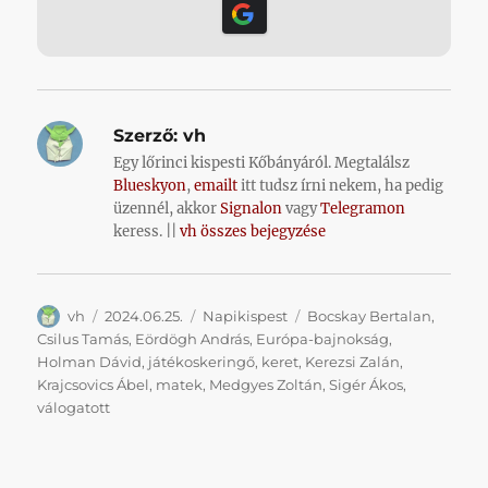
Szerző:
vh
Egy lőrinci kispesti Kőbányáról. Megtalálsz
Blueskyon
,
emailt
itt tudsz írni nekem, ha pedig
üzennél, akkor
Signalon
vagy
Telegramon
keress. ||
vh összes bejegyzése
Szerző
Közzétéve
Kategória
Címke
vh
2024.06.25.
Napikispest
Bocskay Bertalan
,
Csilus Tamás
,
Eördögh András
,
Európa-bajnokság
,
Holman Dávid
,
játékoskeringő
,
keret
,
Kerezsi Zalán
,
Krajcsovics Ábel
,
matek
,
Medgyes Zoltán
,
Sigér Ákos
,
válogatott