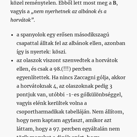
közel reménytelen. Ebből lett most meg a
B
,
vagyis a
„nem nyerhetnek az albánok és a
horvátok”
.
a spanyolok egy erősen másodikszagú
csapattal álltak fel az albánok ellen, azonban
így is nyertek: köszi.
az olaszok viszont szenvedtek a horvátok
ellen, és csak a 98.(!!!) percben
egyenlítettek. Ha nincs Zaccagni gólja, akkor
a horvátoknak 4, az olaszoknak pedig 3
pontjuk van, utóbbi -1-es gólkülönbséggel,
vagyis elénk kerültek volna a
csoportharmadikak tabelláján. Nem állítom,
hogy nem kaptam agyfaszt, amikor azt
láttam, hogy a 97. percben egyáltalán nem