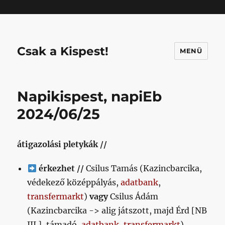
Mastodon
Csak a Kispest!
MENÜ
Napikispest, napiEb
2024/06/25
átigazolási pletykák //
érkezhet //
Csilus Tamás (Kazincbarcika,
védekező középpályás,
adatbank
,
transfermarkt
)
vagy
Csilus Ádám
(Kazincbarcika -> alig játszott, majd Érd [NB
III.], támadó,
adatbank
,
transfermarkt
),