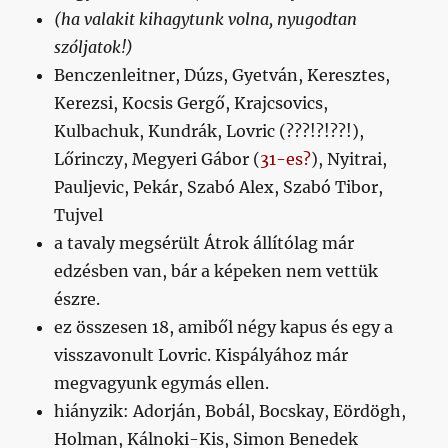
(ha valakit kihagytunk volna, nyugodtan
szóljatok!)
Benczenleitner, Dúzs, Gyetván, Keresztes,
Kerezsi, Kocsis Gergő, Krajcsovics,
Kulbachuk, Kundrák, Lovric (???!?!??!),
Lőrinczy, Megyeri Gábor (
31-es?
), Nyitrai,
Pauljevic, Pekár, Szabó Alex, Szabó Tibor,
Tujvel
a tavaly megsérült Átrok állítólag már
edzésben van, bár a képeken nem vettük
észre.
ez összesen 18, amiből négy kapus és egy a
visszavonult Lovric. Kispályához már
megvagyunk egymás ellen.
hiányzik: Adorján, Bobál, Bocskay, Eördögh,
Holman, Kálnoki-Kis, Simon Benedek