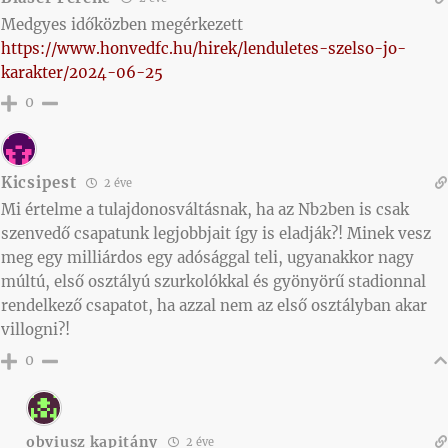
Medgyes időközben megérkezett
https://www.honvedfc.hu/hirek/lenduletes-szelso-jo-
karakter/2024-06-25
0
Kicsipest
2 éve
Mi értelme a tulajdonosváltásnak, ha az Nb2ben is csak
szenvedő csapatunk legjobbjait így is eladják?! Minek vesz
meg egy milliárdos egy adósággal teli, ugyanakkor nagy
múltú, első osztályú szurkolókkal és gyönyörű stadionnal
rendelkező csapatot, ha azzal nem az első osztályban akar
villogni?!
0
obviusz kapitány
2 éve