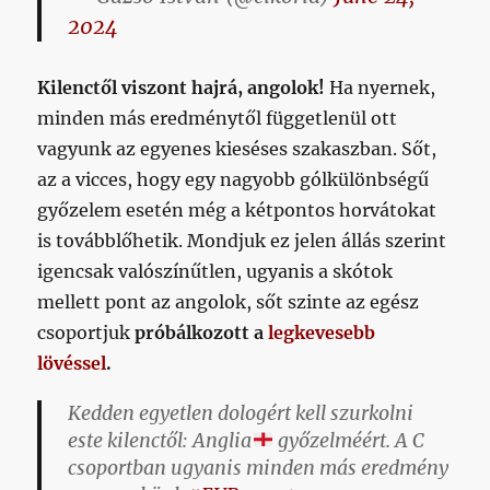
2024
Kilenctől viszont hajrá, angolok!
Ha nyernek,
minden más eredménytől függetlenül ott
vagyunk az egyenes kieséses szakaszban. Sőt,
az a vicces, hogy egy nagyobb gólkülönbségű
győzelem esetén még a kétpontos horvátokat
is továbblőhetik. Mondjuk ez jelen állás szerint
igencsak valószínűtlen, ugyanis a skótok
mellett pont az angolok, sőt szinte az egész
csoportjuk
próbálkozott a
legkevesebb
lövéssel
.
Kedden egyetlen dologért kell szurkolni
este kilenctől: Anglia
győzelméért. A C
csoportban ugyanis minden más eredmény