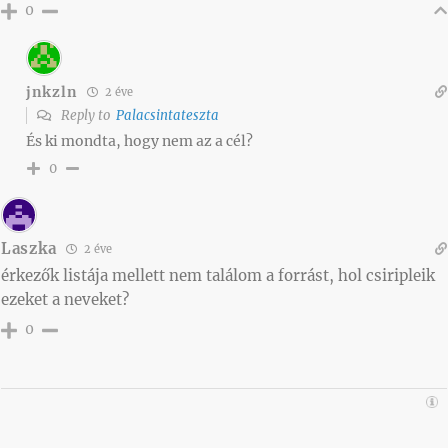
0
jnkzln
2 éve
Reply to
Palacsintateszta
És ki mondta, hogy nem az a cél?
0
Laszka
2 éve
érkezők listája mellett nem találom a forrást, hol csiripleik
ezeket a neveket?
0