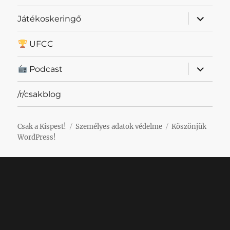
almenü
Játékoskeringő
szétnyit
UFCC
almenü
Podcast
szétnyit
/r/csakblog
Csak a Kispest!
Személyes adatok védelme
Köszönjük
WordPress!