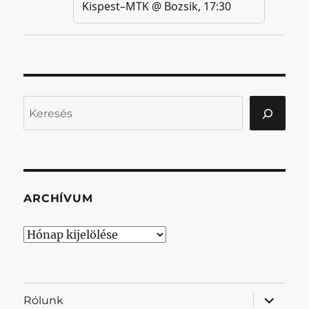
Keresés
ARCHÍVUM
Archívum
almenü
Rólunk
szétnyit