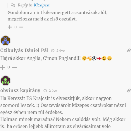
Reply to
Kicsipest
Gondolom amint kikecmergett a csontvázak alól,
megcélozza majd az első osztályt.
0
Czibulyás Dániel Pál
2 éve
Hajrá akkor Anglia, C'mon England!!!
0
obviusz kapitány
2 éve
Ha Kerezsit ÉS Krajcsit is elveszítjük, akkor nagyon
szomorú leszek. :( Összevásárolt közepes csatárokat nézni
egész évben nem túl érdekes.
Holman minek maradna? Nekem csalódás volt. Még akkor
is, ha erősen lejjebb állítottam az elvárásaimat vele