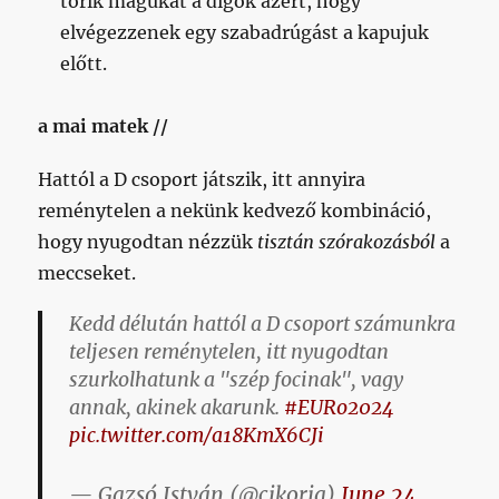
törik magukat a digók azért, hogy
elvégezzenek egy szabadrúgást a kapujuk
előtt.
a mai matek //
Hattól a D csoport játszik, itt annyira
reménytelen a nekünk kedvező kombináció,
hogy nyugodtan nézzük
tisztán
szórakozásból
a
meccseket.
Kedd délután hattól a D csoport számunkra
teljesen reménytelen, itt nyugodtan
szurkolhatunk a "szép focinak", vagy
annak, akinek akarunk.
#EURo2024
pic.twitter.com/a18KmX6CJi
— Gazsó István (@cikoria)
June 24,