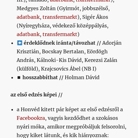
Medgyes Zoltán (Gyirmót, jobbszélső,
adatbank
,
transfermarkt
), Sigér Ákos
(Nyíregyháza, védekező középpályás,
adatbank
,
transfermarkt
)
érdeklődnek iránta/távozhat //
Adorján
Krisztián, Bocskay Bertalan, Eördögh
András, Kálnoki-Kis Dávid, Kerezsi Zalán
(külföld), Krajcsovics Ábel (NB I)
⏹
hosszabbíthat //
Holman Dávid
az első edzés képei //
a Honvéd kitett pár képet az első edzésről a
Facebookra
, vagyis kezdődhet a szokásos
nyári móka, amikor megpróbáljuk felsorolni,
hogy kiket látunk, és kik hiányoznak: