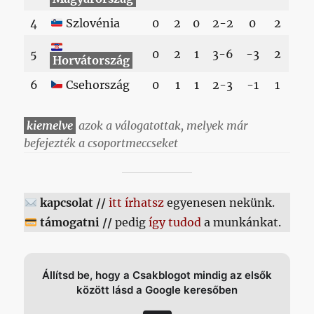
4
Szlovénia
0
2
0
2-2
0
2
5
0
2
1
3-6
-3
2
Horvátország
6
Csehország
0
1
1
2-3
-1
1
kiemelve
azok a válogatottak, melyek már
befejezték a csoportmeccseket
kapcsolat //
itt írhatsz
egyenesen nekünk.
támogatni //
pedig
így tudod
a munkánkat.
Állítsd be, hogy a Csakblogot mindig az elsők
között lásd a Google keresőben