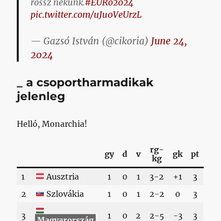
rossz nekünk.
#EURo2024
pic.twitter.com/uJu0VeUrzL
— Gazsó István (@cikoria)
June 24,
2024
_ a csoportharmadikak
jelenleg
Helló, Monarchia!
rg-
gy
d
v
gk
pt
kg
1
Ausztria
1
0
1
3-2
+1
3
2
Szlovákia
1
0
1
2-2
0
3
3
1
0
2
2-5
-3
3
Magyarország