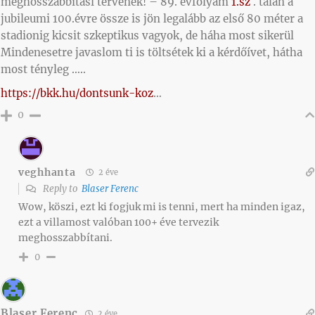
meghosszabbítási tervének! – 89. évfolyam
1.sz
. talán a
jubileumi 100.évre össze is jön legalább az első 80 méter a
stadionig kicsit szkeptikus vagyok, de háha most sikerül
Mindenesetre javaslom ti is töltsétek ki a kérdőívet, hátha
most tényleg …..
https://bkk.hu/dontsunk-koz
…
0
veghhanta
2 éve
Reply to
Blaser Ferenc
Wow, köszi, ezt ki fogjuk mi is tenni, mert ha minden igaz,
ezt a villamost valóban 100+ éve tervezik
meghosszabbítani.
0
Blaser Ferenc
2 éve