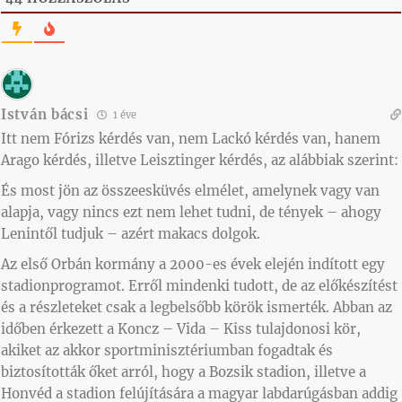
István bácsi
1 éve
Itt nem Fórizs kérdés van, nem Lackó kérdés van, hanem
Arago kérdés, illetve Leisztinger kérdés, az alábbiak szerint:
És most jön az összeesküvés elmélet, amelynek vagy van
alapja, vagy nincs ezt nem lehet tudni, de tények – ahogy
Lenintől tudjuk – azért makacs dolgok.
Az első Orbán kormány a 2000-es évek elején indított egy
stadionprogramot. Erről mindenki tudott, de az előkészítést
és a részleteket csak a legbelsőbb körök ismerték. Abban az
időben érkezett a Koncz – Vida – Kiss tulajdonosi kör,
akiket az akkor sportminisztériumban fogadtak és
biztosították őket arról, hogy a Bozsik stadion, illetve a
Honvéd a stadion felújítására a magyar labdarúgásban addig