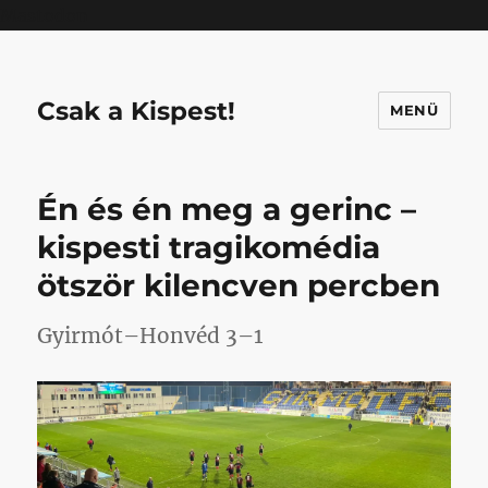
Mastodon
Csak a Kispest!
MENÜ
Én és én meg a gerinc –
kispesti tragikomédia
ötször kilencven percben
Gyirmót–Honvéd 3–1