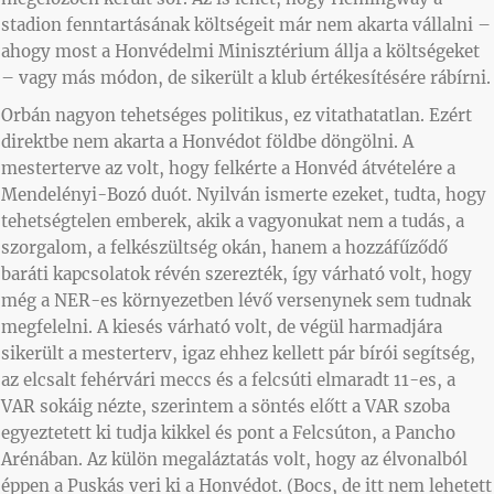
stadion fenntartásának költségeit már nem akarta vállalni –
ahogy most a Honvédelmi Minisztérium állja a költségeket
– vagy más módon, de sikerült a klub értékesítésére rábírni.
Orbán nagyon tehetséges politikus, ez vitathatatlan. Ezért
direktbe nem akarta a Honvédot földbe döngölni. A
mesterterve az volt, hogy felkérte a Honvéd átvételére a
Mendelényi-Bozó duót. Nyilván ismerte ezeket, tudta, hogy
tehetségtelen emberek, akik a vagyonukat nem a tudás, a
szorgalom, a felkészültség okán, hanem a hozzáfűződő
baráti kapcsolatok révén szerezték, így várható volt, hogy
még a NER-es környezetben lévő versenynek sem tudnak
megfelelni. A kiesés várható volt, de végül harmadjára
sikerült a mesterterv, igaz ehhez kellett pár bírói segítség,
az elcsalt fehérvári meccs és a felcsúti elmaradt 11-es, a
VAR sokáig nézte, szerintem a söntés előtt a VAR szoba
egyeztetett ki tudja kikkel és pont a Felcsúton, a Pancho
Arénában. Az külön megaláztatás volt, hogy az élvonalból
éppen a Puskás veri ki a Honvédot. (Bocs, de itt nem lehetett