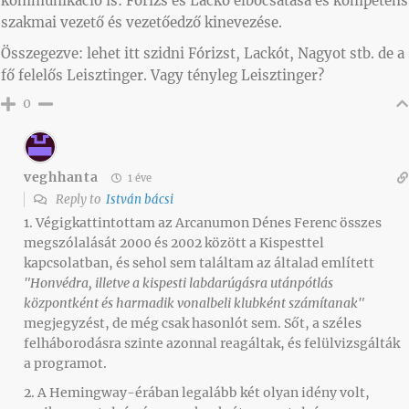
kommunikáció is: Fórizs és Lackó elbocsátása és kompetens
szakmai vezető és vezetőedző kinevezése.
Összegezve: lehet itt szidni Fórizst, Lackót, Nagyot stb. de a
fő felelős Leisztinger. Vagy tényleg Leisztinger?
0
veghhanta
1 éve
Reply to
István bácsi
1. Végigkattintottam az Arcanumon Dénes Ferenc összes
megszólalását 2000 és 2002 között a Kispesttel
kapcsolatban, és sehol sem találtam az általad említett
"Honvédra, illetve a kispesti labdarúgásra utánpótlás
központként és harmadik vonalbeli klubként számítanak"
megjegyzést, de még csak hasonlót sem. Sőt, a széles
felháborodásra szinte azonnal reagáltak, és felülvizsgálták
a programot.
2. A Hemingway-érában legalább két olyan idény volt,