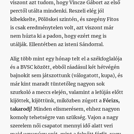
viszont azt tudom, hogy Vincze Gábort az első
perctől utálta mindenki. Reszeli elég jól
kibekkelte, Pölöskei szintén, és szegény Fitos
is csak eredménytelen volt, azt viszont már
nem húzta ki a padon, hogy ezért meg is
utálják. Ellentétben az isteni Sándorral.
Alig több mint egy hónap telt el a székfoglalója
és a BVSC között, ebből ráadásul két hétvégén
bajnokit sem játszottunk (válogatott, kupa), és
már kint maradt tüntetőleg nagyon sok
szurkoló a meccs elején, valamint a lefújás előtt
kijöttek, kijöttünk, miközben zúgott a
Fórizs,
takarodj!
Minden elismerésem, ehhez nagyon
komoly tehetségre van szükség. Vajon a nagy
szerelem női csapatot mennyi idő alatt veri