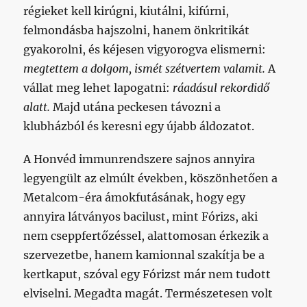
régieket kell kirúgni, kiutálni, kifúrni,
felmondásba hajszolni, hanem önkritikát
gyakorolni, és kéjesen vigyorogva elismerni:
megtettem a dolgom, ismét szétvertem valamit.
A
vállat meg lehet lapogatni:
ráadásul rekordidő
alatt.
Majd utána peckesen távozni a
klubházból és keresni egy újabb áldozatot.
A Honvéd immunrendszere sajnos annyira
legyengült az elmúlt években, köszönhetően a
Metalcom-éra ámokfutásának, hogy egy
annyira látványos bacilust, mint Fórizs, aki
nem cseppfertőzéssel, alattomosan érkezik a
szervezetbe, hanem kamionnal szakítja be a
kertkaput, szóval egy Fórizst már nem tudott
elviselni. Megadta magát. Természetesen volt