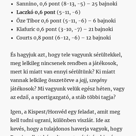
Sannino, 0,6 pont (8-13, -5) – 25 bajnoki
Laczkó 0,6 pont
(5-11, -6)
Őze Tibor 0,6 pont (5-11, -6) – 6 bajnoki
Klafuric 0,6 pont (3-10, -7) – 21 bajnoki
Courts 0,8 pont (6-12, -6) – 12 bajnoki
És hagyjuk azt, hogy tele vagyunk sérültekkel,
meg lelkileg nincsenek rendben a játékosok,
mert ki miatt van ennyi sérültünk? Ki miatt
vannak lelkileg összetörve a
jajj, szegény
játékosok? Mi vagyunk velük egész héten, vagy
az edző, a sportigazgató, a stáb többi tagja?
Igen, a Kispest/Honvéd egy feladat, amit meg
kell tudni ugrani, különben viszlát. Ide az
kevés, hogy a tulajdonos haverja vagyok, hogy