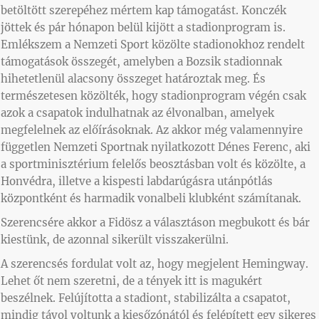
betöltött szerepéhez mértem kap támogatást. Konczék
jöttek és pár hónapon belül kijött a stadionprogram is.
Emlékszem a Nemzeti Sport közölte stadionokhoz rendelt
támogatások összegét, amelyben a Bozsik stadionnak
hihetetlenül alacsony összeget határoztak meg. És
természetesen közölték, hogy stadionprogram végén csak
azok a csapatok indulhatnak az élvonalban, amelyek
megfelelnek az előírásoknak. Az akkor még valamennyire
független Nemzeti Sportnak nyilatkozott Dénes Ferenc, aki
a sportminisztérium felelős beosztásban volt és közölte, a
Honvédra, illetve a kispesti labdarúgásra utánpótlás
központként és harmadik vonalbeli klubként számítanak.
Szerencsére akkor a Fidösz a választáson megbukott és bár
kiestünk, de azonnal sikerült visszakerülni.
A szerencsés fordulat volt az, hogy megjelent Hemingway.
Lehet őt nem szeretni, de a tények itt is magukért
beszélnek. Felújította a stadiont, stabilizálta a csapatot,
mindig távol voltunk a kiesőzónától és felépített egy sikeres