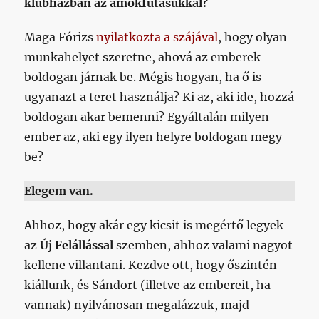
klubházban az ámokfutásukkal?
Maga Fórizs
nyilatkozta a szájával
, hogy olyan
munkahelyet szeretne, ahová az emberek
boldogan járnak be. Mégis hogyan, ha ő is
ugyanazt a teret használja? Ki az, aki ide, hozzá
boldogan akar bemenni? Egyáltalán milyen
ember az, aki egy ilyen helyre boldogan megy
be?
Elegem van.
Ahhoz, hogy akár egy kicsit is megértő legyek
az
Új Felállással
szemben, ahhoz valami nagyot
kellene villantani. Kezdve ott, hogy őszintén
kiállunk, és Sándort (illetve az embereit, ha
vannak) nyilvánosan megalázzuk, majd