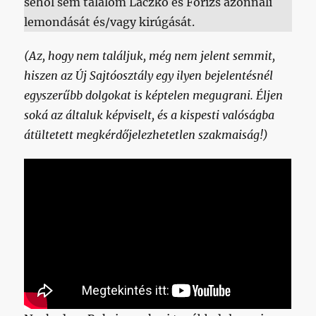
sehol sem találom Laczkó és Fórizs azonnali
lemondását és/vagy kirúgását.
(Az, hogy nem találjuk, még nem jelent semmit,
hiszen az Új Sajtóosztály egy ilyen bejelentésnél
egyszerűbb dolgokat is képtelen megugrani. Éljen
soká az általuk képviselt, és a kispesti valóságba
átültetett megkérdőjelezhetetlen szakmaiság!)