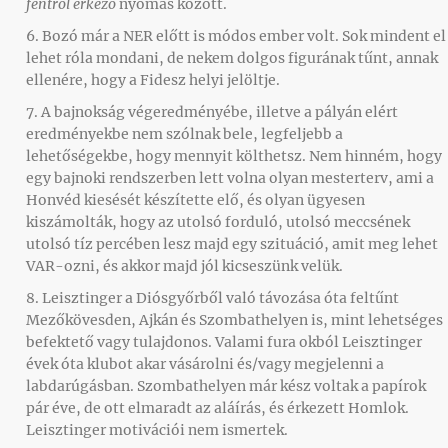
fentről érkező
nyomás között.
6. Bozó már a NER előtt is módos ember volt. Sok mindent el
lehet róla mondani, de nekem dolgos figurának tűnt, annak
ellenére, hogy a Fidesz helyi jelöltje.
7. A bajnokság végeredményébe, illetve a pályán elért
eredményekbe nem szólnak bele, legfeljebb a
lehetőségekbe, hogy mennyit költhetsz. Nem hinném, hogy
egy bajnoki rendszerben lett volna olyan mesterterv, ami a
Honvéd kiesését készítette elő, és olyan ügyesen
kiszámolták, hogy az utolsó forduló, utolsó meccsének
utolsó tíz percében lesz majd egy szituáció, amit meg lehet
VAR-ozni, és akkor majd jól kicseszünk velük.
8. Leisztinger a Diósgyőrből való távozása óta feltűnt
Mezőkövesden, Ajkán és Szombathelyen is, mint lehetséges
befektető vagy tulajdonos. Valami fura okból Leisztinger
évek óta klubot akar vásárolni és/vagy megjelenni a
labdarúgásban. Szombathelyen már kész voltak a papírok
pár éve, de ott elmaradt az aláírás, és érkezett Homlok.
Leisztinger motivációi nem ismertek.