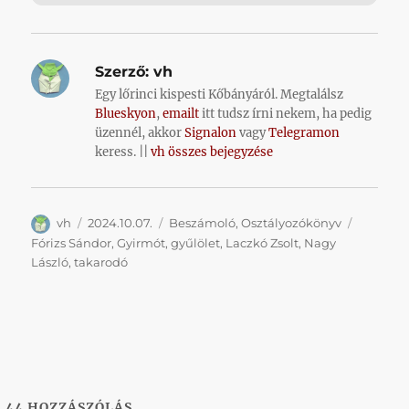
Szerző:
vh
Egy lőrinci kispesti Kőbányáról. Megtalálsz
Blueskyon
,
emailt
itt tudsz írni nekem, ha pedig
üzennél, akkor
Signalon
vagy
Telegramon
keress. ||
vh összes bejegyzése
Szerző
Közzétéve
Kategória
Címke
vh
2024.10.07.
Beszámoló
,
Osztályozókönyv
Fórizs Sándor
,
Gyirmót
,
gyűlölet
,
Laczkó Zsolt
,
Nagy
László
,
takarodó
44
HOZZÁSZÓLÁS