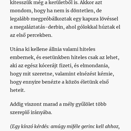
kitesszük még a kerületből is. Akkor azt
mondom, hogy ha nem is döntetlen, de
legalább megpróbálkoztak egy kapura lövéssel
a megaláztatás-derbin, ahol gólokkal húztak el
az első percekben.
Utána ki kellene állnia valami hiteles
embernek, és esetünkben hiteles csak az lehet,
aki az egész kócerájt fizeti, és elmondania,
hogy mit szeretne, valamint elnézést kérnie,
hogy ennyire benézte a közös életünk első
heteit.
Addig viszont marad a mély gyűlölet több
szereplő irányába.
(Egy kínzó kérdés: amúgy miféle gerinc kell ahhoz,