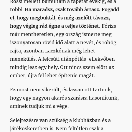
Rossi mellett bámultam a tapétát évekig, és a
többi.
Ha maradsz, csak tovább ártasz. Fogadd
el, hogy megbuktál, és még azelőtt távozz,
hogy végleg rád égne a teljes történet.
Fórizs
már menthetetlen, egy ország ismerte meg
iszonyatosan rövid idő alatt a nevét, és röhög
rajta, azonban Laczkónak még lehet
menekülés. A felcsúti utánpótlás-elfekvőben
mindig lesz egy hely. Ott nincs szem előtt az
ember, újra fel lehet építenie magát.
Ez most nem sikerült, és lassan ott tartunk,
hogy egy nagyon akarós szarásra hasonlítunk,
aminek tudjuk mi a vége.
Selejtezésre van szükség a klubházban és a
játékoskeretben is. Nem feltétlen csak a