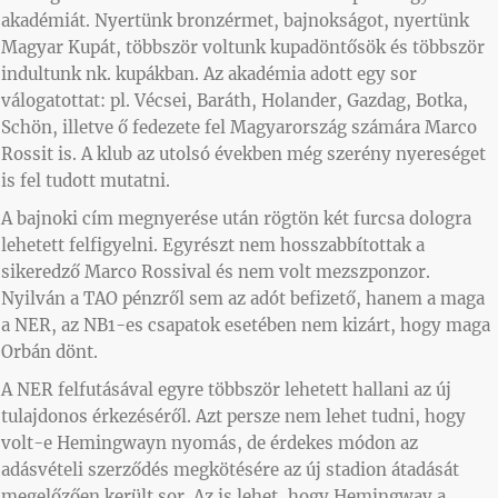
akadémiát. Nyertünk bronzérmet, bajnokságot, nyertünk
Magyar Kupát, többször voltunk kupadöntősök és többször
indultunk nk. kupákban. Az akadémia adott egy sor
válogatottat: pl. Vécsei, Baráth, Holander, Gazdag, Botka,
Schön, illetve ő fedezete fel Magyarország számára Marco
Rossit is. A klub az utolsó években még szerény nyereséget
is fel tudott mutatni.
A bajnoki cím megnyerése után rögtön két furcsa dologra
lehetett felfigyelni. Egyrészt nem hosszabbítottak a
sikeredző Marco Rossival és nem volt mezszponzor.
Nyilván a TAO pénzről sem az adót befizető, hanem a maga
a NER, az NB1-es csapatok esetében nem kizárt, hogy maga
Orbán dönt.
A NER felfutásával egyre többször lehetett hallani az új
tulajdonos érkezéséről. Azt persze nem lehet tudni, hogy
volt-e Hemingwayn nyomás, de érdekes módon az
adásvételi szerződés megkötésére az új stadion átadását
megelőzően került sor. Az is lehet, hogy Hemingway a