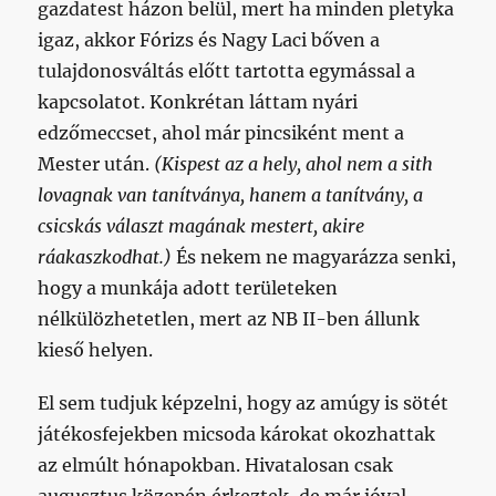
gazdatest házon belül, mert ha minden pletyka
igaz, akkor Fórizs és Nagy Laci bőven a
tulajdonosváltás előtt tartotta egymással a
kapcsolatot. Konkrétan láttam nyári
edzőmeccset, ahol már pincsiként ment a
Mester után.
(Kispest az a hely, ahol nem a sith
lovagnak van tanítványa, hanem a tanítvány, a
csicskás választ magának mestert, akire
ráakaszkodhat.)
És nekem ne magyarázza senki,
hogy a munkája adott területeken
nélkülözhetetlen, mert az NB II-ben állunk
kieső helyen.
El sem tudjuk képzelni, hogy az amúgy is sötét
játékosfejekben micsoda károkat okozhattak
az elmúlt hónapokban. Hivatalosan csak