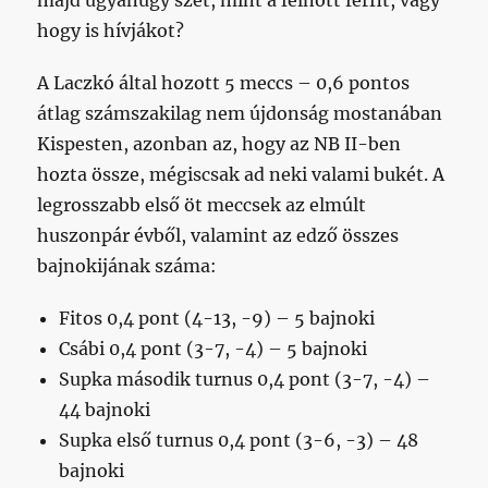
majd ugyanúgy szét, mint a felnőtt férfit, vagy
hogy is hívjákot?
A Laczkó által hozott 5 meccs – 0,6 pontos
átlag számszakilag nem újdonság mostanában
Kispesten, azonban az, hogy az NB II-ben
hozta össze, mégiscsak ad neki valami bukét. A
legrosszabb első öt meccsek az elmúlt
huszonpár évből, valamint az edző összes
bajnokijának száma:
Fitos 0,4 pont (4-13, -9) – 5 bajnoki
Csábi 0,4 pont (3-7, -4) – 5 bajnoki
Supka második turnus 0,4 pont (3-7, -4) –
44 bajnoki
Supka első turnus 0,4 pont (3-6, -3) – 48
bajnoki