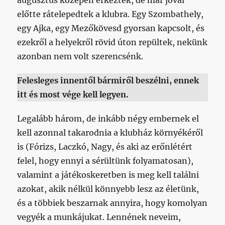
augusztus közepén érkeztek, de már jóval
előtte rátelepedtek a klubra. Egy Szombathely,
egy Ajka, egy Mezőkövesd gyorsan kapcsolt, és
ezekről a helyekről rövid úton repültek, nekünk
azonban nem volt szerencsénk.
Felesleges innentől bármiről beszélni, ennek
itt és most vége kell legyen.
Legalább három, de inkább négy embernek el
kell azonnal takarodnia a klubház környékéről
is (Fórizs, Laczkó, Nagy, és aki az erőnlétért
felel, hogy ennyi a sérültünk folyamatosan),
valamint a játékoskeretben is meg kell találni
azokat, akik nélkül könnyebb lesz az életünk,
és a többiek beszarnak annyira, hogy komolyan
vegyék a munkájukat. Lennének neveim,