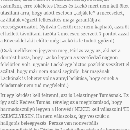
száműzni, erre tökéletes Fórizs és Lackó mert nem kell őket
utasítani arra, hogy adott esetben „adják le” a meccseket,
az általuk végzett felkészítés maga garantálja a
vereségsorozatot. Nyilván Csertői erre nem kapható, azaz őt
el kellett távolítani. (azóta 3 meccsen szerzett 7 pontot azzal
a Kövesddel akit előtte még Lackó is le tudott győzni)
(Csak mellékesen jegyzem meg, Fórizs vagy az, aki azt a
döntést hozta, hogy Lackó legyen a vezetőedző nagyon
felelőtlen volt, ugyanis Lackó egy biztos pozíciót veszített el
azáltal, hogy már nem Rossi segítője, bár magának
Lackónak is lehetet volna annyi belátása, hogy ennek a
feladatnak nem tud megfelelni.)
Itt egy kérdést kell feltenni, azt is Leisztinger Tamásnak. Ez
így szól: Kedves Tamás, tényleg az a megbízatásod, hogy
harmadosztályú legyen a Honvéd? NEKED kell válaszolni TE
SZEMÉLYESEN. Ha nem válaszolsz, úgy vesszük: a
hallgatás beleegyezés. Persze van nonverbális