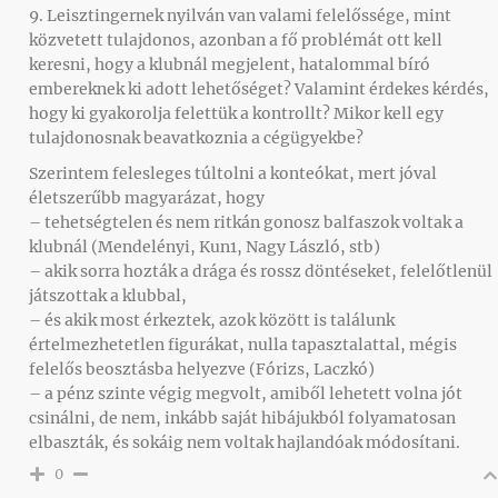
9. Leisztingernek nyilván van valami felelőssége, mint
közvetett tulajdonos, azonban a fő problémát ott kell
keresni, hogy a klubnál megjelent, hatalommal bíró
embereknek ki adott lehetőséget? Valamint érdekes kérdés,
hogy ki gyakorolja felettük a kontrollt? Mikor kell egy
tulajdonosnak beavatkoznia a cégügyekbe?
Szerintem felesleges túltolni a konteókat, mert jóval
életszerűbb magyarázat, hogy
– tehetségtelen és nem ritkán gonosz balfaszok voltak a
klubnál (Mendelényi, Kun1, Nagy László, stb)
– akik sorra hozták a drága és rossz döntéseket, felelőtlenül
játszottak a klubbal,
– és akik most érkeztek, azok között is találunk
értelmezhetetlen figurákat, nulla tapasztalattal, mégis
felelős beosztásba helyezve (Fórizs, Laczkó)
– a pénz szinte végig megvolt, amiből lehetett volna jót
csinálni, de nem, inkább saját hibájukból folyamatosan
elbaszták, és sokáig nem voltak hajlandóak módosítani.
0