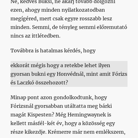
Ne, kedves Buksi, ne akarj tovább dolgozni
ezen, ahogy minden nyilatkozatodban
megígéred, mert csak egyre rosszabb lesz
minden. Semmi, de tényleg semmi előremutató
nincs az ittlétedben.
Továbbra is hatalmas kérdés, hogy
ekkorát mégis hogy a retekbe lehet ilyen
gyorsan bukni egy Honvédnál, mint amit Fórizs
és Laczkó összehozott?
Minap pont azon gondolkodtunk, hogy
Fórizsnál gyorsabban utáltatta meg bárki
magát Kispesten? Még Hemingwaynek is
kellett másfél-két év, hogy a közösség egy
része kikezdje. Krémerre már nem emlékszem,