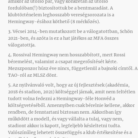
amikor az utolsó pár, vagy konkrétan az utolsó
fordulóban(!) biztosítottuk be a bentmaradást. A
klubtörténelem leghosszabb vereségsorozata is a
Hemingway-érához köthető (8 mérkőzés).
3. Vécsei 2014-ben mutatkozott be a válogatottban, Schön
2021-ben, és azóta is ez a hat játékos az MFA összes
válogatottja.
4. Rossival Hemingway nem hosszabbított, mert Rossi
béremelést, valamint a csapat megerősítését kérte.
Mezszponzor húsz éve nincs, függetlenül a bajnoki címtől. A
TAO-ról az MLSZ dönt.
5. Az nyilvánvaló volt, hogy az új fejlesztések (akadémia,
2018 és stadion, 2021) költséggel járnak, amit nem feltétlen
tudott volna fedezni a Hemingway-féle Honvéd a
költségvetéséből. Amennyiben csak bérelnie kellene, akkor
rendben, de fenntartani biztosan nem. Akkoriban így
működött a modell, és vagy vállalta a tulaj, vagy nem,
stadiont akkor is kapott, legfeljebb késleltetni tudta.
Valószínűleg lehetett összefüggés a klub értékesítése és a