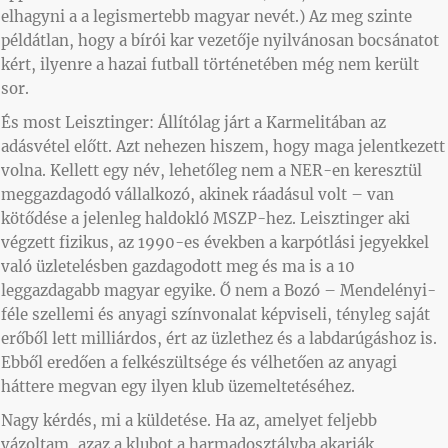
elhagyni a a legismertebb magyar nevét.) Az meg szinte
példátlan, hogy a bírói kar vezetője nyilvánosan bocsánatot
kért, ilyenre a hazai futball történetében még nem került
sor.
És most Leisztinger: Állítólag járt a Karmelitában az
adásvétel előtt. Azt nehezen hiszem, hogy maga jelentkezett
volna. Kellett egy név, lehetőleg nem a NER-en keresztül
meggazdagodó vállalkozó, akinek ráadásul volt – van
kötődése a jelenleg haldokló MSZP-hez. Leisztinger aki
végzett fizikus, az 1990-es években a karpótlási jegyekkel
való üzletelésben gazdagodott meg és ma is a 10
leggazdagabb magyar egyike. Ő nem a Bozó – Mendelényi-
féle szellemi és anyagi színvonalat képviseli, tényleg saját
erőből lett milliárdos, ért az üzlethez és a labdarúgáshoz is.
Ebből eredően a felkészültsége és vélhetően az anyagi
háttere megvan egy ilyen klub üzemeltetéséhez.
Nagy kérdés, mi a küldetése. Ha az, amelyet feljebb
vázoltam, azaz a klubot a harmadosztályba akarják