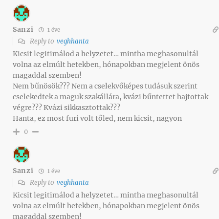
Sanzi
1 éve
Reply to
veghhanta
Kicsit legitimálod a helyzetet… mintha meghasonultál
volna az elmúlt hetekben, hónapokban megjelent önös
magaddal szemben!
Nem bűnösök??? Nem a cselekvőképes tudásuk szerint
cselekedtek a maguk szakállára, kvázi bűntettet hajtottak
végre??? Kvázi sikkasztottak???
Hanta, ez most furi volt tőled, nem kicsit, nagyon
0
Sanzi
1 éve
Reply to
veghhanta
Kicsit legitimálod a helyzetet… mintha meghasonultál
volna az elmúlt hetekben, hónapokban megjelent önös
magaddal szemben!