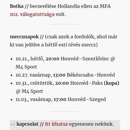
Botka //
becserélése Hollandia ellen az MFA
102. válogatottsága
volt.
meccsnapok //
(csak azok a fordulók, ahol már
ki van jelölve a hétfő esti tévés meccs)
10.21., hétfő,
20:00
Honvéd–Szentlőrinc @
M4 Sport
10.27. vasárnap,
13:00
Békéscsaba–Honvéd
10.31., csütörtök,
20:00
Honvéd–Paks
(kupa)
@ M4 Sport
11.03., vasárnap,
17:00
Honvéd–Szeged
kapcsolat //
itt írhatsz
egyenesen nekünk.