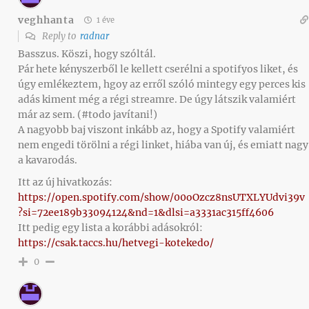
veghhanta
1 éve
Reply to
radnar
Basszus. Köszi, hogy szóltál.
Pár hete kényszerből le kellett cserélni a spotifyos liket, és
úgy emlékeztem, hgoy az erről szóló mintegy egy perces kis
adás kiment még a régi streamre. De úgy látszik valamiért
már az sem. (#todo javítani!)
A nagyobb baj viszont inkább az, hogy a Spotify valamiért
nem engedi törölni a régi linket, hiába van új, és emiatt nagy
a kavarodás.
Itt az új hivatkozás:
https://open.spotify.com/show/00oOzcz8nsUTXLYUdvi39v
?si=72ee189b33094124&nd=1&dlsi=a3331ac315ff4606
Itt pedig egy lista a korábbi adásokról:
https://csak.taccs.hu/hetvegi-kotekedo/
0