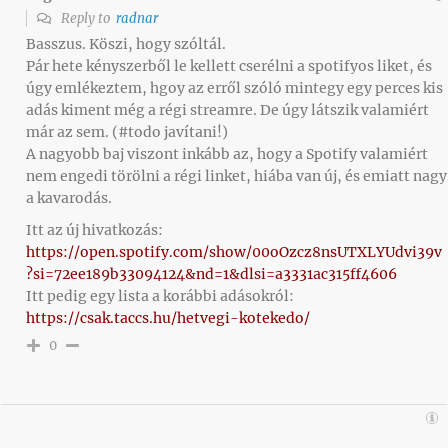
Reply to
radnar
Basszus. Köszi, hogy szóltál.
Pár hete kényszerből le kellett cserélni a spotifyos liket, és
úgy emlékeztem, hgoy az erről szóló mintegy egy perces kis
adás kiment még a régi streamre. De úgy látszik valamiért
már az sem. (#todo javítani!)
A nagyobb baj viszont inkább az, hogy a Spotify valamiért
nem engedi törölni a régi linket, hiába van új, és emiatt nagy
a kavarodás.
Itt az új hivatkozás:
https://open.spotify.com/show/00oOzcz8nsUTXLYUdvi39v
?si=72ee189b33094124&nd=1&dlsi=a3331ac315ff4606
Itt pedig egy lista a korábbi adásokról:
https://csak.taccs.hu/hetvegi-kotekedo/
0