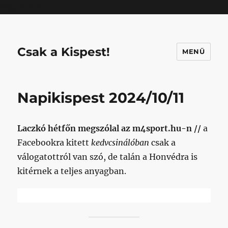
Mastodon
Csak a Kispest!
MENÜ
Napikispest 2024/10/11
Laczkó hétfőn megszólal az m4sport.hu-n //
a
Facebookra kitett
kedvcsinálóban
csak a
válogatottról van szó, de talán a Honvédra is
kitérnek a teljes anyagban.