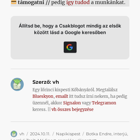
támogatni //
pedig
így tudod
a munkánkat.
Állítsd be, hogy a Csakblogot mindig az elsők
között lásd a Google keresőben
Szerző:
vh
Egy lőrinci kispesti Kőbányáról. Megtalálsz
Blueskyon
,
emailt
itt tudsz írni nekem, ha pedig
üzennél, akkor
Signalon
vagy
Telegramon
keress. ||
vh összes bejegyzése
Szerző
Közzétéve
Kategória
Címke
vh
2024.10.11.
Napikispest
Botka Endre
,
interjú
,