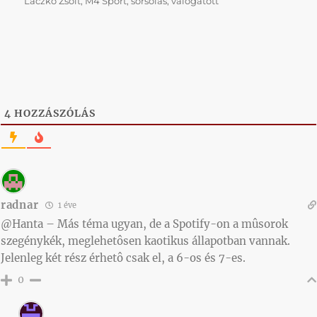
Laczkó Zsolt
,
M4 Sport
,
sorsolás
,
válogatott
4
HOZZÁSZÓLÁS
radnar
1 éve
@Hanta – Más téma ugyan, de a Spotify-on a mûsorok
szegénykék, meglehetôsen kaotikus állapotban vannak.
Jelenleg két rész érhetô csak el, a 6-os és 7-es.
0