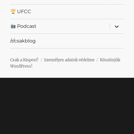
szétnyit
UFCC
almenü
Podcast
szétnyit
/r/csakblog
Csak a Kispest!
Személyes adatok védelme
Köszönjük
WordPress!