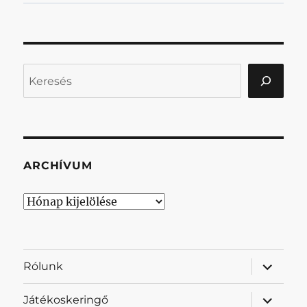
Keresés
ARCHÍVUM
Archívum
almenü
Rólunk
szétnyit
almenü
Játékoskeringő