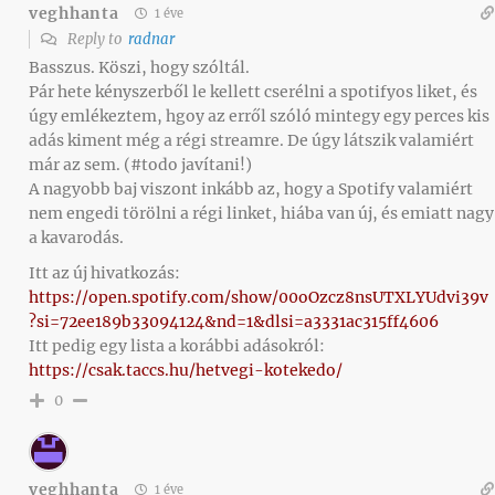
veghhanta
1 éve
Reply to
radnar
Basszus. Köszi, hogy szóltál.
Pár hete kényszerből le kellett cserélni a spotifyos liket, és
úgy emlékeztem, hgoy az erről szóló mintegy egy perces kis
adás kiment még a régi streamre. De úgy látszik valamiért
már az sem. (#todo javítani!)
A nagyobb baj viszont inkább az, hogy a Spotify valamiért
nem engedi törölni a régi linket, hiába van új, és emiatt nagy
a kavarodás.
Itt az új hivatkozás:
https://open.spotify.com/show/00oOzcz8nsUTXLYUdvi39v
?si=72ee189b33094124&nd=1&dlsi=a3331ac315ff4606
Itt pedig egy lista a korábbi adásokról:
https://csak.taccs.hu/hetvegi-kotekedo/
0
veghhanta
1 éve