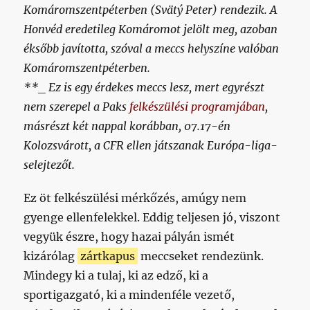
Komáromszentpéterben (Svätý Peter) rendezik. A
Honvéd eredetileg Komáromot jelölt meg, azoban
éksőbb javította, szóval a meccs helyszíne valóban
Komáromszentpéterben.
**_ Ez is egy érdekes meccs lesz, mert egyrészt
nem szerepel a Paks
felkészülési programjában
,
másrészt két nappal korábban, 07.17-én
Kolozsvárott, a CFR ellen játszanak Európa-liga-
selejtezőt.
Ez öt felkészülési mérkőzés, amúgy nem
gyenge ellenfelekkel. Eddig teljesen jó, viszont
vegyük észre, hogy hazai pályán ismét
kizárólag
zártkapus
meccseket rendezünk.
Mindegy ki a tulaj, ki az edző, ki a
sportigazgató, ki a mindenféle vezető,