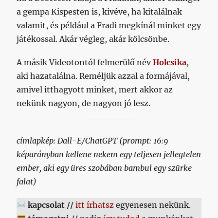
a gempa Kispesten is, kivéve, ha kitalálnak
valamit, és például a Fradi megkínál minket egy
játékossal. Akár végleg, akár kölcsönbe.
A másik Videotontól felmerülő név
Holcsika
,
aki hazatalálna. Reméljük azzal a formájával,
amivel itthagyott minket, mert akkor az
nekünk nagyon, de nagyon jó lesz.
címlapkép: Dall-E/ChatGPT (prompt: 16:9
képarányban kellene nekem egy teljesen jellegtelen
ember, aki egy üres szobában bambul egy szürke
falat)
kapcsolat //
itt írhatsz
egyenesen nekünk.