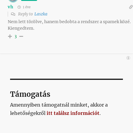
vh
1 éve
Reply to
Laszka
Nem lett törölve, hanem bedobta a rendszer a spamek közé.
Kiengedtem.
3
Támogatás
Amennyiben támogatnál minket, akkor a
lehetőségekről
itt találsz információt
.