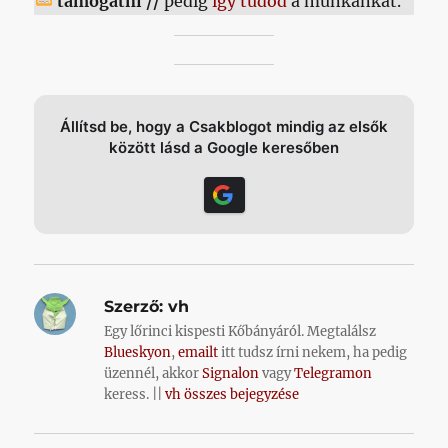
támogatni //
pedig
így tudod
a munkánkat.
Állítsd be, hogy a Csakblogot mindig az elsők
között lásd a Google keresőben
Szerző:
vh
Egy lőrinci kispesti Kőbányáról. Megtalálsz
Blueskyon
,
emailt
itt tudsz írni nekem, ha pedig
üzennél, akkor
Signalon
vagy
Telegramon
keress. ||
vh összes bejegyzése