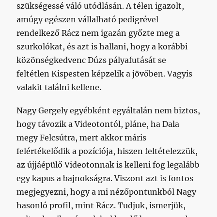
szükségessé váló utódlásán. A télen igazolt,
amúgy egészen vállalható pedigrével
rendelkező Rácz nem igazán győzte meg a
szurkolókat, és azt is hallani, hogy a korábbi
közönségkedvenc Dúzs pályafutását se
feltétlen Kispesten képzelik a jövőben. Vagyis
valakit találni kellene.
Nagy Gergely egyébként egyáltalán nem biztos,
hogy távozik a Videotontól, pláne, ha Dala
megy Felcsútra, mert akkor máris
felértékelődik a pozíciója, hiszen feltételezzük,
az újjáépülő Videotonnak is kelleni fog legalább
egy kapus a bajnokságra. Viszont azt is fontos
megjegyezni, hogy a mi nézőpontunkból Nagy
hasonló profil, mint Rácz. Tudjuk, ismerjük,