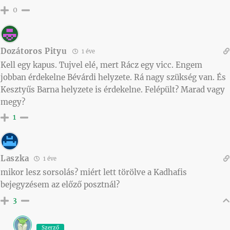
0
Dozátoros Pityu
1 éve
Kell egy kapus. Tujvel elé, mert Rácz egy vicc. Engem
jobban érdekelne Bévárdi helyzete. Rá nagy szükség van. És
Kesztyűs Barna helyzete is érdekelne. Felépült? Marad vagy
megy?
1
Laszka
1 éve
mikor lesz sorsolás? miért lett törölve a Kadhafis
bejegyzésem az előző posztnál?
3
Szerző