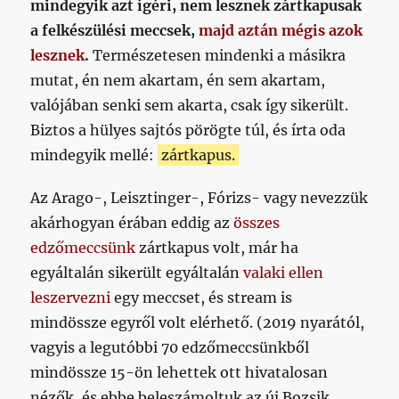
mindegyik azt ígéri, nem lesznek zártkapusak
a felkészülési meccsek,
majd aztán mégis azok
lesznek
.
Természetesen mindenki a másikra
mutat, én nem akartam, én sem akartam,
valójában senki sem akarta, csak így sikerült.
Biztos a hülyes sajtós pörögte túl, és írta oda
mindegyik mellé:
zártkapus.
Az Arago-, Leisztinger-, Fórizs- vagy nevezzük
akárhogyan érában eddig az
összes
edzőmeccsünk
zártkapus volt, már ha
egyáltalán sikerült egyáltalán
valaki ellen
leszervezni
egy meccset, és stream is
mindössze egyről volt elérhető. (2019 nyarától,
vagyis a legutóbbi 70 edzőmeccsünkből
mindössze 15-ön lehettek ott hivatalosan
nézők, és ebbe beleszámoltuk az új Bozsik