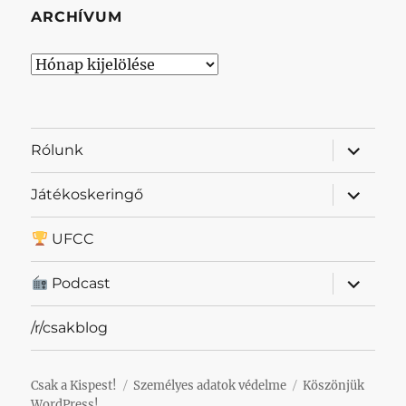
ARCHÍVUM
Archívum
almenü
Rólunk
szétnyit
almenü
Játékoskeringő
szétnyit
UFCC
almenü
Podcast
szétnyit
/r/csakblog
Csak a Kispest!
Személyes adatok védelme
Köszönjük
WordPress!