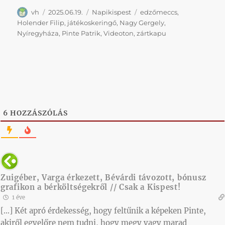
Szerző
Közzétéve
Kategória
Címke
vh
2025.06.19.
Napikispest
edzőmeccs
,
Holender Filip
,
játékoskeringő
,
Nagy Gergely
,
Nyíregyháza
,
Pinte Patrik
,
Videoton
,
zártkapu
6
HOZZÁSZÓLÁS
Zuigéber, Varga érkezett, Bévárdi távozott, bónusz
grafikon a bérköltségekről // Csak a Kispest!
1 éve
[…] Két apró érdekesség, hogy feltűnik a képeken Pinte,
akiről egyelőre nem tudni, hogy megy vagy marad