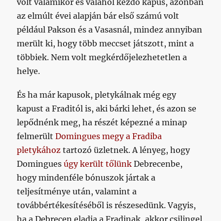
volt valamikor és valahol kezdő kapus, azonban
az elmúlt évei alapján bár első számú volt
például Pakson és a Vasasnál, mindez annyiban
merült ki, hogy több meccset játszott, mint a
többiek. Nem volt megkérdőjelezhetetlen a
helye.
És ha már kapusok, pletykálnak még egy
kapust a Fraditól is, aki bárki lehet, és azon se
lepődnénk meg, ha részét képezné a minap
felmerült
Domingues megy a Fradiba
pletykához
tartozó üzletnek. A lényeg, hogy
Domingues
úgy került tőlünk
Debrecenbe,
hogy mindenféle bónuszok jártak a
teljesítménye után, valamint a
továbbértékesítéséből is részesedünk. Vagyis,
ha a Debrecen eladja a Fradinak, akkor csilingel