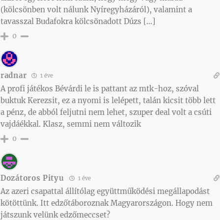
(kölcsönben volt nálunk Nyíregyházáról), valamint a
tavasszal Budafokra kölcsönadott Dúzs […]
0
radnar
1 éve
A profi játékos Bévárdi le is pattant az mtk-hoz, szóval
buktuk Kerezsit, ez a nyomi is lelépett, talán kicsit több lett
a pénz, de abból feljutni nem lehet, szuper deal volt a csúti
vajdáékkal. Klasz, semmi nem változik
0
Dozátoros Pityu
1 éve
Az azeri csapattal állítólag együttműködési megállapodást
kötöttünk. Itt edzőtáboroznak Magyarországon. Hogy nem
játszunk velünk edzőmeccset?