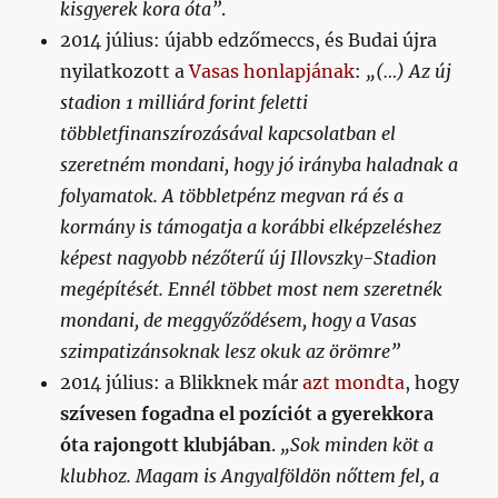
kisgyerek kora óta”
.
2014 július: újabb edzőmeccs, és Budai újra
nyilatkozott a
Vasas honlapjának
:
„(…) Az új
stadion 1 milliárd forint feletti
többletfinanszírozásával kapcsolatban el
szeretném mondani, hogy jó irányba haladnak a
folyamatok. A többletpénz megvan rá és a
kormány is támogatja a korábbi elképzeléshez
képest nagyobb nézőterű új Illovszky-Stadion
megépítését. Ennél többet most nem szeretnék
mondani, de meggyőződésem, hogy a Vasas
szimpatizánsoknak lesz okuk az örömre”
2014 július: a Blikknek már
azt mondta
, hogy
szívesen fogadna el pozíciót a gyerekkora
óta rajongott klubjában
.
„Sok minden köt a
klubhoz. Magam is Angyalföldön nőttem fel, a