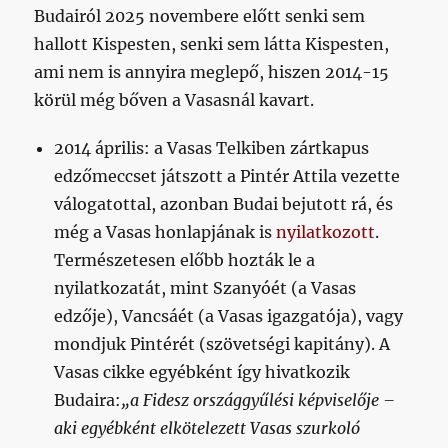
Budairól 2025 novembere előtt senki sem
hallott Kispesten, senki sem látta Kispesten,
ami nem is annyira meglepő, hiszen 2014-15
körül még bőven a Vasasnál kavart.
2014 április: a Vasas Telkiben zártkapus
edzőmeccset játszott a Pintér Attila vezette
válogatottal, azonban Budai bejutott rá, és
még a Vasas honlapjának is
nyilatkozott
.
Természetesen előbb hozták le a
nyilatkozatát, mint Szanyóét (a Vasas
edzője), Vancsáét (a Vasas igazgatója), vagy
mondjuk Pintérét (szövetségi kapitány). A
Vasas cikke egyébként így hivatkozik
Budaira:
„a Fidesz országgyűlési képviselője –
aki egyébként elkötelezett Vasas szurkoló