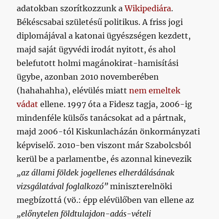
adatokban szorítkozzunk a
Wikipediára
.
Békéscsabai születésű politikus. A friss jogi
diplomájával a katonai ügyészségen kezdett,
majd saját ügyvédi irodát nyitott, és ahol
belefutott holmi magánokirat-hamisítási
ügybe, azonban 2010 novemberében
(hahahahha), elévülés miatt
nem emeltek
vádat
ellene. 1997 óta a Fidesz tagja, 2006-ig
mindenféle külsős tanácsokat ad a pártnak,
majd 2006-tól Kiskunlacházán önkormányzati
képviselő. 2010-ben viszont már Szabolcsból
kerül be a parlamentbe, és azonnal kinevezik
„az állami földek jogellenes elherdálásának
vizsgálatával foglalkozó”
miniszterelnöki
megbízottá (vö.: épp elévülőben van ellene az
„előnytelen földtulajdon-adás-vételi