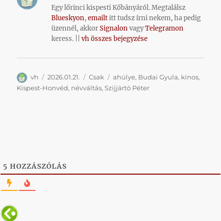
Egy lőrinci kispesti Kőbányáról. Megtalálsz
Blueskyon
,
emailt
itt tudsz írni nekem, ha pedig
üzennél, akkor
Signalon
vagy
Telegramon
keress. ||
vh összes bejegyzése
Szerző
Közzétéve
Kategória
Címke
vh
2026.01.21.
Csak
ahülye
,
Budai Gyula
,
kínos
,
Kispest-Honvéd
,
névváltás
,
Szijjártó Péter
5
HOZZÁSZÓLÁS