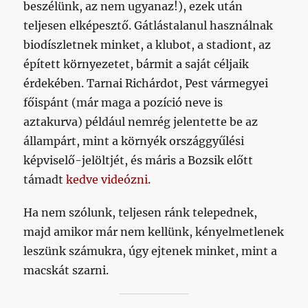
beszélünk, az nem ugyanaz!), ezek után
teljesen elképesztő. Gátlástalanul használnak
biodíszletnek minket, a klubot, a stadiont, az
épített környezetet, bármit a saját céljaik
érdekében. Tarnai Richárdot, Pest vármegyei
főispánt (már maga a pozíció neve is
aztakurva) például nemrég jelentette be az
állampárt, mint a környék országgyűlési
képviselő-jelöltjét, és máris a Bozsik előtt
támadt
kedve videózni
.
Ha nem szólunk, teljesen ránk telepednek,
majd amikor már nem kellünk, kényelmetlenek
leszünk számukra, úgy ejtenek minket, mint a
macskát szarni.