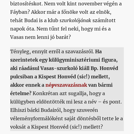
biztosítéskot. Nem volt kint november végén a
Fáyban? Akkor már a főnöke volt az elnök,
tehát Budai is a klub
szurkolójának
számított
napok óta. Nem tűnt fel neki, hogy mi és a
Vasas nem lenni jó barát?
Tényleg, ennyit erről a szavazásról.
Ha
szerintetek egy külügyminisztériumi figura,
aki ráadásul Vasas-szurkoló kiáll Bp. Honvéd
pulcsiban a Kispest Honvéd (sic!) mellett,
akkor ennek a
né
p
vszavazásnak
van bármi
értelme?
Konkrétan azt sugallja, hogy a
külügyben eldöntötték mi lesz a név – és pont.
Elhiszi bárki Budairól, hogy szuverén
véleményformálóként saját döntésből tette le a
voksát a Kispest Honvéd (sic!) mellett?