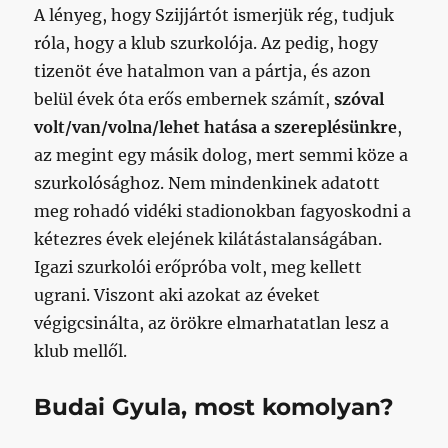
A lényeg, hogy Szijjártót ismerjük rég, tudjuk
róla, hogy a klub szurkolója. Az pedig, hogy
tizenöt éve hatalmon van a pártja, és azon
belül évek óta erős embernek számít,
szóval
volt/van/volna/lehet hatása a szereplésünkre
,
az megint egy másik dolog, mert semmi köze a
szurkolósághoz. Nem mindenkinek adatott
meg rohadó vidéki stadionokban fagyoskodni a
kétezres évek elejének kilátástalanságában.
Igazi szurkolói erőpróba volt, meg kellett
ugrani. Viszont aki azokat az éveket
végigcsinálta, az örökre elmarhatatlan lesz a
klub mellől.
Budai Gyula, most komolyan?