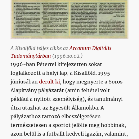
A Kisalföld teljes cikke az
Arcanum Digitális
Tudománytárban
(1996.10.02.)
1996-ban Péterrel kifejezetten sokat
foglalkozott a helyi lap, a Kisalföld. 1995
júniusában
derült ki
, hogy megnyerte a Soros
Alapítvány pályázatát (amin feltétel volt
például a nyitott személyiség), és tanulmányi
útra utazhat az Egyesült Államokba. A
pályázathoz tartozó elbeszélgetésen
természetesen a sportot jelölte meg hobbinak,
azon belül is a futballt kedveli igazán, valamint,