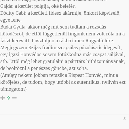
Gajda: a kerület polgija, oké belefér.
Dódity Gabi: a kerületi fidesz akármije, önkori képviselő,
egye fene.
Budai Gyula. akkor még mit sem tudtam a rozsdás
kötődésről, de ettől függetlenül fingunk nem volt róla mi a
faszt keres itt. Pusztuljon a rákba innen Angyalföldre.
Megjegyzem Szijas fradimezes/sálas pózolása is idegesít,
egy igazi Honvédos sosem fotózkodna más csapat sáljával,
stb. Ettől még lehet gratulálni a párttárs hitbizományának,
de beöltözni a penészes göncbe, azt soha.
(Amúgy nekem jobban tetszik a Kispest Honvéd, mint a
kötőjeles, de tudom, hogy utóbbi az autentikus, nyilván ezt
támogatom)
9