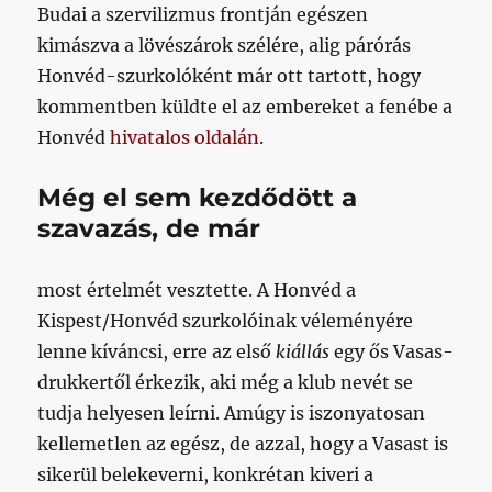
Budai a szervilizmus frontján egészen
kimászva a lövészárok szélére, alig párórás
Honvéd-szurkolóként már ott tartott, hogy
kommentben küldte el az embereket a fenébe a
Honvéd
hivatalos oldalán
.
Még el sem kezdődött a
szavazás, de már
most értelmét vesztette. A Honvéd a
Kispest/Honvéd szurkolóinak véleményére
lenne kíváncsi, erre az első
kiállás
egy ős Vasas-
drukkertől érkezik, aki még a klub nevét se
tudja helyesen leírni. Amúgy is iszonyatosan
kellemetlen az egész, de azzal, hogy a Vasast is
sikerül belekeverni, konkrétan kiveri a