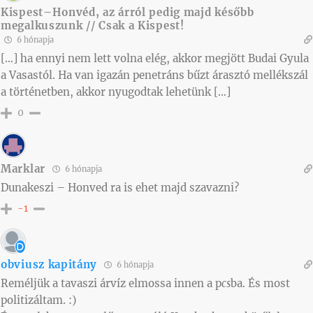
Kispest–Honvéd, az árról pedig majd később
megalkuszunk // Csak a Kispest!
6 hónapja
[…] ha ennyi nem lett volna elég, akkor megjött Budai Gyula
a Vasastól. Ha van igazán penetráns bűzt árasztó mellékszál
a történetben, akkor nyugodtak lehetünk […]
0
Marklar
6 hónapja
Dunakeszi – Honved ra is ehet majd szavazni?
-1
obviusz kapitány
6 hónapja
Reméljük a tavaszi árvíz elmossa innen a p
cs
ba. És most
politizáltam. :)