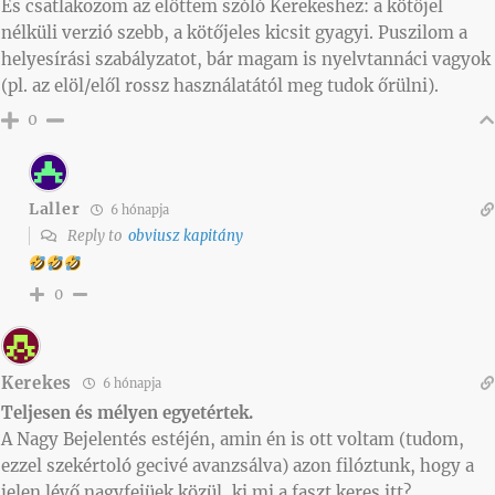
És csatlakozom az előttem szóló Kerekeshez: a kötőjel
nélküli verzió szebb, a kötőjeles kicsit gyagyi. Puszilom a
helyesírási szabályzatot, bár magam is nyelvtannáci vagyok
(pl. az elöl/elől rossz használatától meg tudok őrülni).
0
Laller
6 hónapja
Reply to
obviusz kapitány
0
Kerekes
6 hónapja
Teljesen és mélyen egyetértek.
A Nagy Bejelentés estéjén, amin én is ott voltam (tudom,
ezzel szekértoló gecivé avanzsálva) azon filóztunk, hogy a
jelen lévő nagyfejüek közül, ki mi a faszt keres itt?