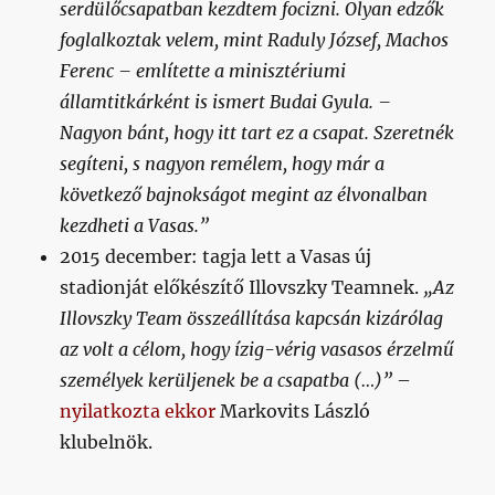
serdülőcsapatban kezdtem focizni. Olyan edzők
foglalkoztak velem, mint Raduly József, Machos
Ferenc – említette a minisztériumi
államtitkárként is ismert Budai Gyula. –
Nagyon bánt, hogy itt tart ez a csapat. Szeretnék
segíteni, s nagyon remélem, hogy már a
következő bajnokságot megint az élvonalban
kezdheti a Vasas.”
2015 december: tagja lett a Vasas új
stadionját előkészítő Illovszky Teamnek.
„Az
Illovszky Team összeállítása kapcsán kizárólag
az volt a célom, hogy ízig-vérig vasasos érzelmű
személyek kerüljenek be a csapatba (…)”
–
nyilatkozta ekkor
Markovits László
klubelnök.