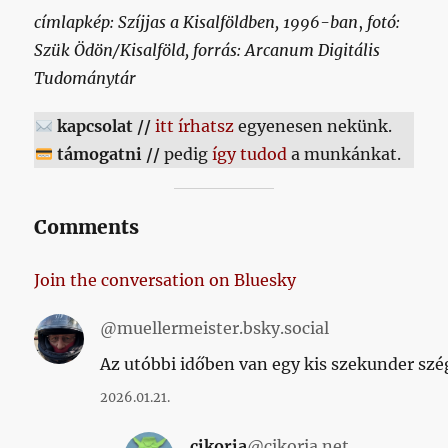
címlapkép: Szíjjas a Kisalföldben, 1996-ban
,
fotó:
Szük Ödön/Kisalföld, forrás: Arcanum Digitális
Tudománytár
kapcsolat //
itt írhatsz
egyenesen nekünk.
támogatni //
pedig
így tudod
a munkánkat.
Comments
Join the conversation on Bluesky
@muellermeister.bsky.social
Az utóbbi időben van egy kis szekunder szé
2026.01.21.
cikoria
@cikoria.net