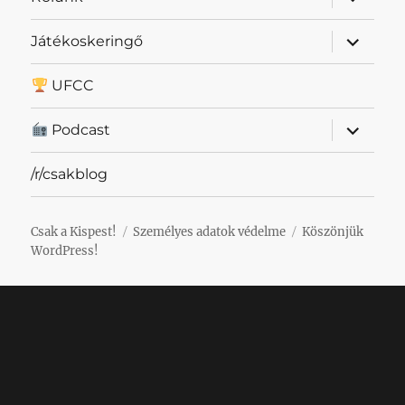
szétnyit
almenü
Játékoskeringő
szétnyit
UFCC
almenü
Podcast
szétnyit
/r/csakblog
Csak a Kispest!
Személyes adatok védelme
Köszönjük
WordPress!