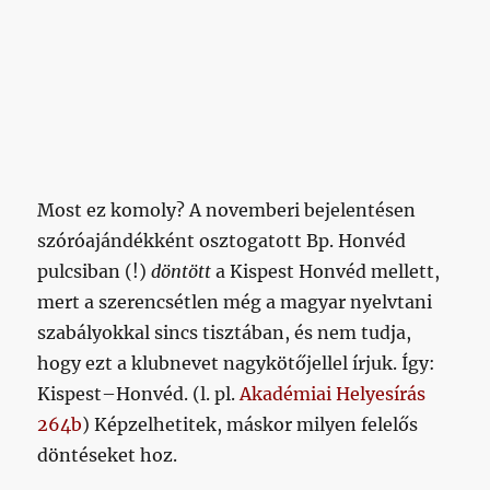
Most ez komoly? A novemberi bejelentésen
szóróajándékként osztogatott Bp. Honvéd
pulcsiban (!)
döntött
a Kispest Honvéd mellett,
mert a szerencsétlen még a magyar nyelvtani
szabályokkal sincs tisztában, és nem tudja,
hogy ezt a klubnevet nagykötőjellel írjuk. Így:
Kispest–Honvéd. (l. pl.
Akadémiai Helyesírás
264b
) Képzelhetitek, máskor milyen felelős
döntéseket hoz.