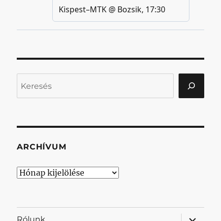
Keresés
ARCHÍVUM
Archívum
almenü
Rólunk