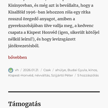
Kisinyovban, és még azt is bevállalta, hogy a
Kisalföld 1996-ban lehozzon róla egy ritka
rosszul öregedő anyagot, amiben a
gyerekszobájában ülve vallja meg, a kedvenc
csapata a Kispest Honvéd (igen, sikerült kötőjel
nélkül leírni!), és hogy levizsgázott
játékvezetésből.
„Sajnos az elnökséggel együtt jár a slepp megjelené
bővebben
Szerző
Közzétéve
Kategória
Címke
vh
2026.01.21.
Csak
ahülye
,
Budai Gyula
,
kínos
,
Sajno
Kispest-Honvéd
,
névváltás
,
Szijjártó Péter
5 hozzászólás
az
elnök
együt
jár
a
Támogatás
slepp