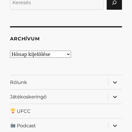
ARCHÍVUM
Archívum
almenü
Rólunk
szétnyit
almenü
Játékoskeringő
szétnyit
UFCC
almenü
Podcast
szétnyit