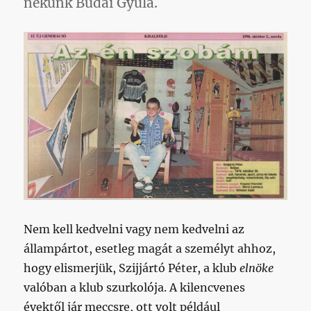
nekünk Budai Gyula.
Nem kell kedvelni vagy nem kedvelni az
állampártot, esetleg magát a személyt ahhoz,
hogy elismerjük, Szijjártó Péter, a klub
elnöke
valóban a klub szurkolója. A kilencvenes
évektől jár meccsre, ott volt például