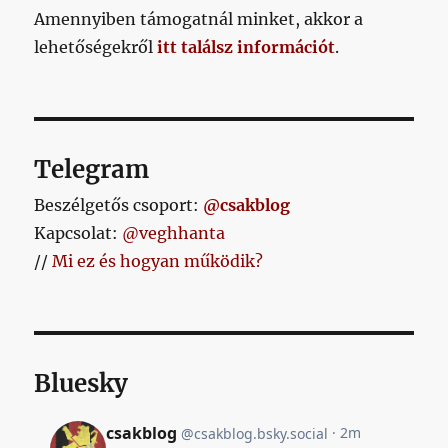
megje
Amennyiben támogatnál minket, akkor a
is
lehetőségekről
itt találsz információt
.
című
bejeg
Telegram
Beszélgetős csoport:
@csakblog
Kapcsolat:
@veghhanta
//
Mi ez és hogyan működik?
Bluesky