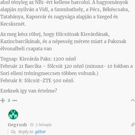
ahol tényleg az NB1-ért kellene harcolni. A hagyományok
alapján nyilván a Vidi, a Szombathely, a Pécs, Békéscsaba,
Tatabánya, Kaposvár és nagysága alapján a Szeged és
Kecsksmét.
Az meg kész röhej, hogy
fölcsútnak
Kisvárdának,
Kazincbarcikának, és a népesség mérete miatt a Paksnak
élvonalbeli csapata van
Tegnap: Kisvárda Paks: 1200 néző
Február 21 Barcika – fölcsút 320 néző (minusz- 10 fokban a
Sori elleni tréningmeccsen többen voltunk.)
Február 8: fölcsút-ZTE 500 néző.
Ezeknek igy van értelme?
2
Gegrush
5 hónapja
Reply to
gábor