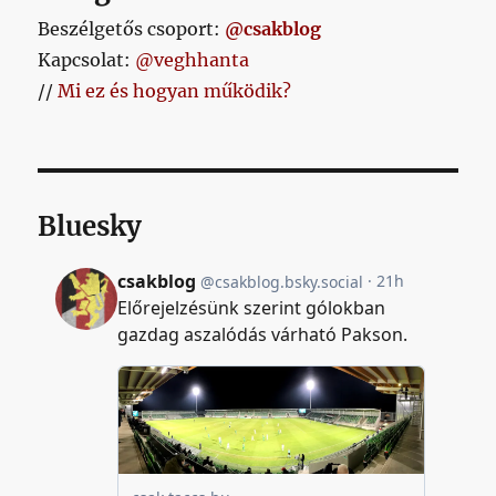
Beszélgetős csoport:
@csakblog
Kapcsolat:
@veghhanta
//
Mi ez és hogyan működik?
Bluesky