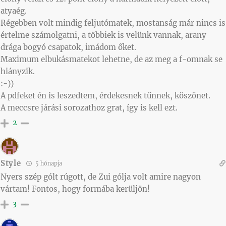
atyaég.
Régebben volt mindig feljutómatek, mostanság már nincs is
értelme számolgatni, a többiek is velünk vannak, arany
drága bogyó csapatok, imádom őket.
Maximum elbukásmatekot lehetne, de az meg a f-omnak se
hiányzik.
:-))
A pdfeket én is leszedtem, érdekesnek tűnnek, köszönet.
A meccsre járási sorozathoz grat, így is kell ezt.
2
Style
5 hónapja
Nyers szép gólt rúgott, de Zui gólja volt amire nagyon
vártam! Fontos, hogy formába kerüljön!
3