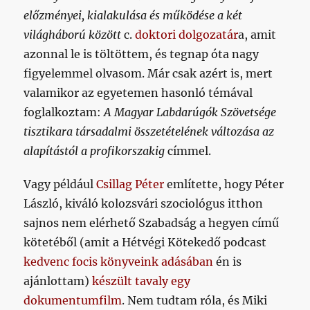
előzményei, kialakulása és működése a két
világháború között
c.
doktori dolgozatár
a, amit
azonnal le is töltöttem, és tegnap óta nagy
figyelemmel olvasom. Már csak azért is, mert
valamikor az egyetemen hasonló témával
foglalkoztam:
A Magyar Labdarúgók Szövetsége
tisztikara társadalmi összetételének változása az
alapítástól a profikorszakig
címmel.
Vagy például
Csillag Péter
említette, hogy Péter
László, kiváló kolozsvári szociológus itthon
sajnos nem elérhető Szabadság a hegyen című
kötetéből (amit a Hétvégi Kötekedő podcast
kedvenc focis könyveink adásában
én is
ajánlottam)
készült tavaly egy
dokumentumfilm
. Nem tudtam róla, és Miki