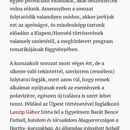
egyéb potenciális előadókat, akik beszélhettek
volna rólunk. Amennyiben a sorozat
folytatódik valamilyen módon, akkor javítjuk
ezt az apróságot, és mindenképp tartunk
előadást a Kispest/Honvéd történetének
valamely szeletéről, a meghirdetett program
tematikájának függvényében.
A korszakolt sorozat most véget ért, de a
sikerre való tekintettel, szerintem (remélem)
folytatni fogják, mert azon túl, hogy remek
alkalmat nyújtanak ezek az események a
pofavizitre, egészen új tudásra is szert lehet
tenni. Például az Újpest történetével foglalkozó
Laszip Gábor
hívta fel a figyelmem Barát Bence
Futball, hatalom és társadalom Magyarországon a
Horthy-korszakban. Az államilag irányított futball