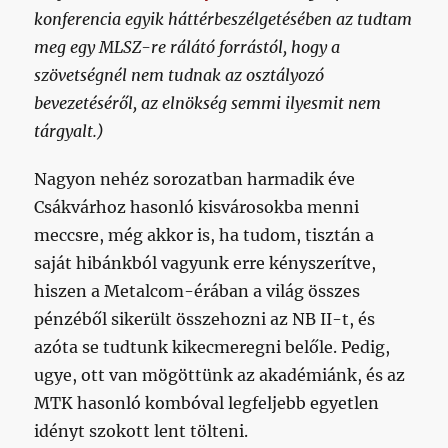
konferencia egyik háttérbeszélgetésében az tudtam
meg egy MLSZ-re rálátó forrástól, hogy a
szövetségnél nem tudnak az osztályozó
bevezetéséről, az elnökség semmi ilyesmit nem
tárgyalt.)
Nagyon nehéz sorozatban harmadik éve
Csákvárhoz hasonló kisvárosokba menni
meccsre, még akkor is, ha tudom, tisztán a
saját hibánkból vagyunk erre kényszerítve,
hiszen a Metalcom-érában a világ összes
pénzéből sikerült összehozni az NB II-t, és
azóta se tudtunk kikecmeregni belőle. Pedig,
ugye, ott van mögöttünk az akadémiánk, és az
MTK hasonló kombóval legfeljebb egyetlen
idényt szokott lent tölteni.