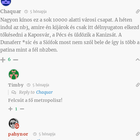
Chaquar
5 hónapja
Nagyon kínos ez a sok 10000 alatti városi csapat. A héten
indul az nb3, amire én kijárok és csak itt délnyugaton elkezd
tőkésedni a Kaposvár, a Pécs és üldözik a Kanizsát. A
Dunaferr *sic és a Siófok most nem szól bele de így is több a
patina mint a fél nb2ben.
6
Timby
5 hónapja
Reply to
Chaquar
Felcsút a fő metropolisz!
1
pahynor
5 hónapja