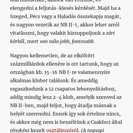
elengedni a feljutás-kiesés kérdését. Majd ha a
Szeged, Pécs vagy a Haladás összekapja magát,
és nagyon vezetik az NB II-t, akkor lehet arról
vitatkozni, hogy valakit kizsuppoljunk a
zárt
körből
, mert
van nála jobb, fontosabb.
Nagyon kellemetlen, de az elköltött
százmilliárdok ellenére is ott tartunk, hogy az
országban kb. 15-16 NB I-re valamennyire
alkalmas klubot találunk. És ameddig
ragaszkodunk a 12 csapatos lebonyolításhoz,
addig mindig lesz 2-4 klub, amelyik szenved az
NB II-ben, majd feljut, hogy átadja másnak a
helyét szenvedni. Ennek így sok értelme nincs,
és akkor még nem is beszéltünk a Csakfoci által
tényként
kezelt
osztályozóról
.
(A tegnapi