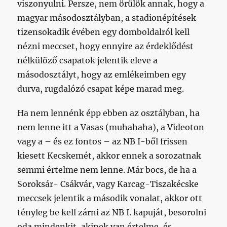
viszonyulni. Persze, nem örülök annak, hogy a
magyar másodosztályban, a stadionépítések
tizensokadik évében egy domboldalról kell
nézni meccset, hogy ennyire az érdeklődést
nélkülöző csapatok jelentik eleve a
másodosztályt, hogy az emlékeimben egy
durva, rugdalózó csapat képe marad meg.
Ha nem lennénk épp ebben az osztályban, ha
nem lenne itt a Vasas (muhahaha), a Videoton
vagy a – és ez fontos – az NB I-ből frissen
kiesett Kecskemét, akkor ennek a sorozatnak
semmi értelme nem lenne. Már bocs, de ha a
Soroksár- Csákvár, vagy Karcag-Tiszakécske
meccsek jelentik a második vonalat, akkor ott
tényleg be kell zárni az NB I. kapuját, besorolni
oda mindenkit, akinek van értelme, és