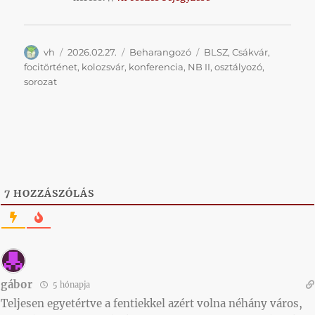
Szerző
Közzétéve
Kategória
Címke
vh
2026.02.27.
Beharangozó
BLSZ
,
Csákvár
,
focitörténet
,
kolozsvár
,
konferencia
,
NB II
,
osztályozó
,
sorozat
7
HOZZÁSZÓLÁS
gábor
5 hónapja
Teljesen egyetértve a fentiekkel azért volna néhány város,