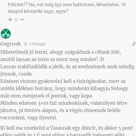
Fölcsút?? Na, ezt még így nem hallottam, köszönöm. :D
Szeged környéki vagy, ugye?
0
Gegrush
5 hónapja
Hihetetlenül jó leírni, ahogy száguldunk a célunk felé,
amitől lassan az isten se ment meg minket!
:D
Lassan stabilizálódik a játék, és az eredmények azok mindig
jönnek, csoda.
Edzésen viszont gyakorolni kell a tizirúgásokat, mert az
utóbbi időkben botrány, hogy mindenki kihagyja.Nehogy
már ezen menjenek el pontok, vagy kupa.
Minden edzésen 3×10 tizi mindenkinek, valamilyen tétre
játszva, pl ötezres alapon, és a végén elmennek belőle
vacsorázni, vagy ilyesmi.
Ki kell ma szurkolni a Vasasnak egy döncit, és akkor 5 pont
előny velük és 12! pont előny a harmadik helyezett előtt,