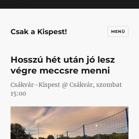
Mastodon
Csak a Kispest!
MENÜ
Hosszú hét után jó lesz
végre meccsre menni
Csákvár–Kispest @ Csákvár, szombat
15:00