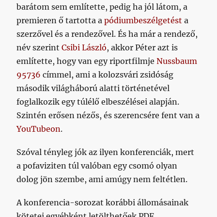
barátom sem említette, pedig ha jól látom, a
premieren ő tartotta a
pódiumbeszélgetést
a
szerzővel és a rendezővel. És ha már a rendező,
név szerint
Csibi László
, akkor Péter azt is
említette, hogy van egy riportfilmje
Nussbaum
95736
címmel, ami a kolozsvári zsidóság
második világháború alatti történetével
foglalkozik egy túlélő elbeszélései alapján.
Szintén erősen nézős, és szerencsére fent van a
YouTubeon
.
Szóval tényleg jók az ilyen konferenciák, mert
a pofaviziten túl valóban egy csomó olyan
dolog jön szembe, ami amúgy nem feltétlen.
A konferencia-sorozat korábbi állomásainak
kötetei egyébként letölthetőek PDF