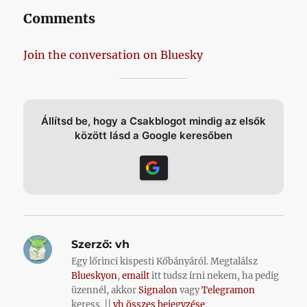
Comments
Join the conversation on Bluesky
Állítsd be, hogy a Csakblogot mindig az elsők
között lásd a Google keresőben
Szerző:
vh
Egy lőrinci kispesti Kőbányáról. Megtalálsz
Blueskyon
,
emailt
itt tudsz írni nekem, ha pedig
üzennél, akkor
Signalon
vagy
Telegramon
keress. ||
vh összes bejegyzése