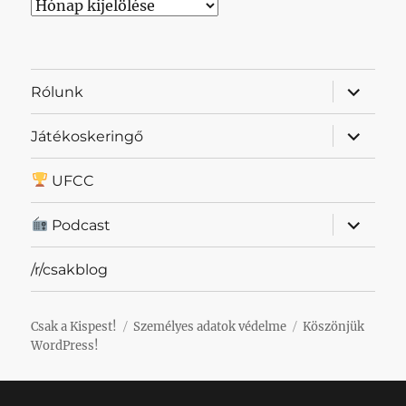
Archívum
almenü
Rólunk
szétnyit
almenü
Játékoskeringő
szétnyit
UFCC
almenü
Podcast
szétnyit
/r/csakblog
Csak a Kispest!
Személyes adatok védelme
Köszönjük
WordPress!