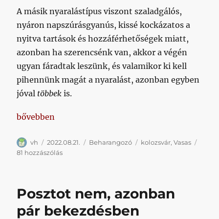
A másik nyaralástípus viszont szaladgálós,
nyáron napszúrásgyanús, kissé kockázatos a
nyitva tartások és hozzáférhetőségek miatt,
azonban ha szerencsénk van, akkor a végén
ugyan fáradtak leszünk, és valamikor ki kell
pihennünk magát a nyaralást, azonban egyben
jóval
többek
is.
„Távolról indított, és sehová nem érkező poszt a Va
bővebben
Szerző
Közzétéve
Kategória
Címke
vh
2022.08.21.
Beharangozó
kolozsvár
,
Vasas
Távolról
81 hozzászólás
indított,
és
sehová
Posztot nem, azonban
nem
érkező
pár bekezdésben
poszt