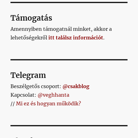
a
Puskás-
kiállítást
Támogatás
című
bejegyzéshez
Amennyiben támogatnál minket, akkor a
lehetőségekről
itt találsz információt
.
Telegram
Beszélgetős csoport:
@csakblog
Kapcsolat:
@veghhanta
//
Mi ez és hogyan működik?