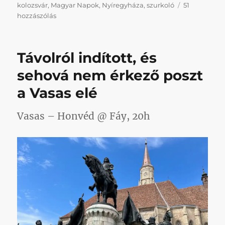
kolozsvár
,
Magyar Napok
,
Nyíregyháza
,
szurkoló
51
Nem
hozzászólás
nagyon
lesz
értelmes
Távolról indított, és
poszt
a
sehová nem érkező poszt
Nyíregyháza
a Vasas elé
elé
című
bejegyzéshez
Vasas – Honvéd @ Fáy, 20h