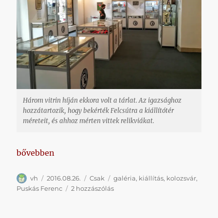
Három vitrin híján ekkora volt a tárlat. Az igazsághoz
hozzátartozik, hogy bekérték Felcsútra a kiállítótér
méreteit, és ahhoz mérten vittek relikviákat.
„Elmentem helyettetek megnézni a Puskás-kiállítá
bővebben
Szerző
Közzétéve
Kategória
Címke
vh
2016.08.26.
Csak
galéria
,
kiállítás
,
kolozsvár
,
Elmentem
Puskás Ferenc
2 hozzászólás
helyettetek
megnézni