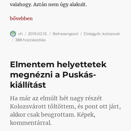
valahogy. Aztán nem úgy alakult.
„Posztot nem, azonban pár bekezdésben magyaráz
bővebben
Szerző
Közzétéve
Kategória
Címke
vh
2019.02.15.
Beharangozó
Diósgyőr
,
kolozsvár
Posztot
388 hozzászólás
nem,
azonban
pár
Elmentem helyettetek
bekezdésben
magyarázkodást
megnézni a Puskás-
mindenképp
kiállítást
kaptok
című
bejegyzéshez
Ha már az elmúlt hét nagy részét
Kolozsvárott töltöttem, és pont ott járt,
akkor csak beugrottam. Képek,
kommentárral.