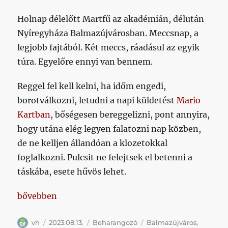
Holnap délelőtt Martfű az akadémián, délután
Nyíregyháza Balmazújvárosban. Meccsnap, a
legjobb fajtából. Két meccs, ráadásul az egyik
túra. Egyelőre ennyi van bennem.
Reggel fel kell kelni, ha időm engedi,
borotválkozni, letudni a napi küldetést
Mario
Kartban
, bőségesen bereggelizni, pont annyira,
hogy utána elég legyen falatozni nap közben,
de ne kelljen állandóan a klozetokkal
foglalkozni. Pulcsit ne felejtsek el betenni a
táskába, esete hűvös lehet.
„Nem nagyon lesz értelmes poszt a Nyíregyháza elé
bővebben
Szerző
Közzétéve
Kategória
Címke
vh
2023.08.13.
Beharangozó
Balmazújváros
,