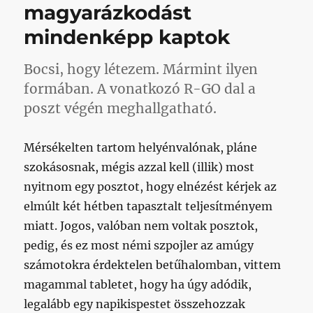
magyarázkodást
a
Vasas
mindenképp kaptok
elé
című
bejegyzéshez
Bocsi, hogy létezem. Mármint ilyen
formában. A vonatkozó R-GO dal a
poszt végén meghallgatható.
Mérsékelten tartom helyénvalónak, pláne
szokásosnak, mégis azzal kell (illik) most
nyitnom egy posztot, hogy elnézést kérjek az
elmúlt két hétben tapasztalt teljesítményem
miatt. Jogos, valóban nem voltak posztok,
pedig, és ez most némi szpojler az amúgy
számotokra érdektelen betűhalomban, vittem
magammal tabletet, hogy ha úgy adódik,
legalább egy napikispestet összehozzak