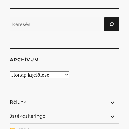
Keresés
ARCHÍVUM
Archívum
almenü
Rólunk
szétnyit
almenü
Játékoskeringő
szétnyit