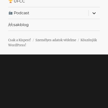
UFCC
almenü
Podcast
szétnyit
/r/csakblog
Csak a Kispest!
Személyes adatok védelme
Köszönjük
WordPress!