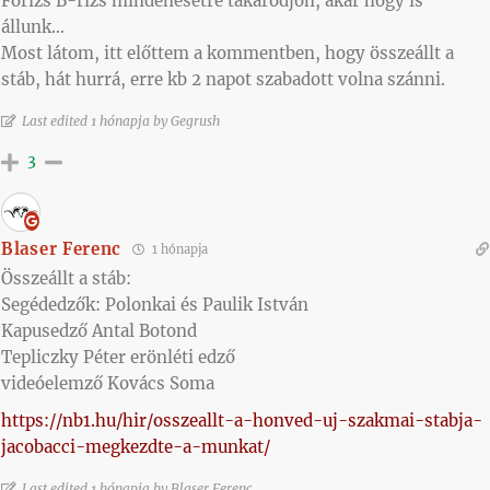
Fórizs B-rizs mindenesetre takarodjon, akár hogy is
állunk…
Most látom, itt előttem a kommentben, hogy összeállt a
stáb, hát hurrá, erre kb 2 napot szabadott volna szánni.
Last edited 1 hónapja by Gegrush
3
Blaser Ferenc
1 hónapja
Összeállt a stáb:
Segédedzők: Polonkai és Paulik István
Kapusedző Antal Botond
Tepliczky Péter erönléti edző
videóelemző Kovács Soma
https://nb1.hu/hir/osszeallt-a-honved-uj-szakmai-stabja-
jacobacci-megkezdte-a-munkat/
Last edited 1 hónapja by Blaser Ferenc