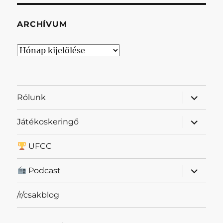
ARCHÍVUM
Archívum
almenü
Rólunk
szétnyit
almenü
Játékoskeringő
szétnyit
UFCC
almenü
Podcast
szétnyit
/r/csakblog