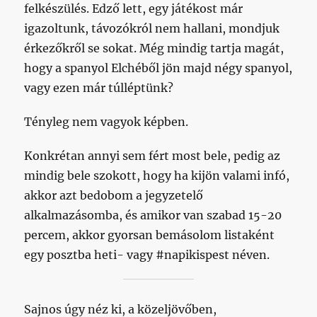
felkészülés. Edző lett, egy játékost már
igazoltunk, távozókról nem hallani, mondjuk
érkezőkről se sokat. Még mindig tartja magát,
hogy a spanyol Elchéből jön majd négy spanyol,
vagy ezen már túlléptünk?
Tényleg nem vagyok képben.
Konkrétan annyi sem fért most bele, pedig az
mindig bele szokott, hogy ha kijön valami infó,
akkor azt bedobom a jegyzetelő
alkalmazásomba, és amikor van szabad 15-20
percem, akkor gyorsan bemásolom listaként
egy posztba heti- vagy #napikispest néven.
Sajnos úgy néz ki, a közeljövőben,