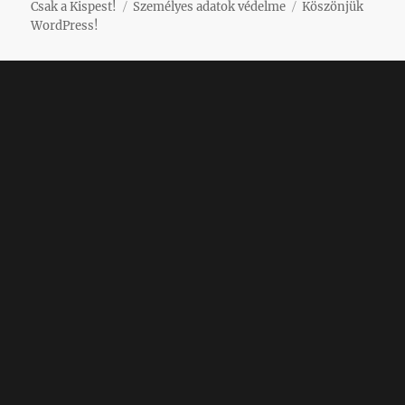
Csak a Kispest!
Személyes adatok védelme
Köszönjük
WordPress!