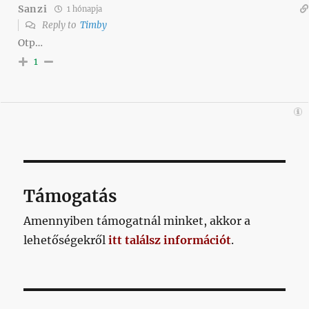
Sanzi
1 hónapja
Reply to
Timby
Otp…
1
Támogatás
Amennyiben támogatnál minket, akkor a
lehetőségekről
itt találsz információt
.