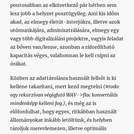
pontosabban az elkövetkező pár hétben sem
lesz jobb a helyzet posztügyileg. Ami kis időm
akad, az elmegy életút-interjúkra, illetve azok
utómunkájára, adminisztrálására, elmegy egy
vagy több digitalizálási projektre, vagyis feladat
az bőven van/lenne, azonban a ráfordítható
kapacitás véges, valahonnan le kell csípni az
órákat.
Közben az adattárolásra használt felhőt is ki
kellene takarítani, mert kezd megtelni
(#todo:
egy rekurzívan végigfutó WAV->flac konvertálás
mindenképp kelleni fog.)
, és még az is
előfordulhat, hogy egyes, ritkábban használt
állományokat inkább letöltünk, és helyben
tároljuk merevlemezen, illetve optimális