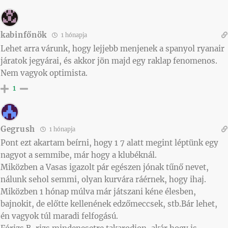
kabinfőnök
1 hónapja
Lehet arra várunk, hogy lejjebb menjenek a spanyol ryanair
járatok jegyárai, és akkor jön majd egy raklap fenomenos.
Nem vagyok optimista.
1
Gegrush
1 hónapja
Pont ezt akartam beírni, hogy 1 7 alatt megint léptünk egy
nagyot a semmibe, már hogy a klubéknál.
Miközben a Vasas igazolt pár egészen jónak tűnő nevet,
nálunk sehol semmi, olyan kurvára ráérnek, hogy ihaj.
Miközben 1 hónap múlva már játszani kéne élesben,
bajnokit, de előtte kellenének edzőmeccsek, stb.Bár lehet,
én vagyok túl maradi felfogású.