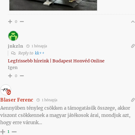
0
jnkzln
1 hónapja
Reply to
kk++
Legfrissebb híreink | Budapest Honvéd Online
Igen
0
Blaser Ferenc
1 hónapja
Aennyüben tényleg csökken a támogatásűk összege, akkor
viszont csökkennek a magyar játékosok árai, mondjuk azt,
hogy erre várunk…
1