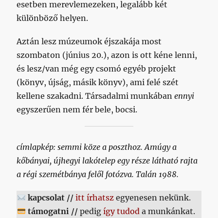
esetben merevlemezeken, legalább két
különböző helyen.
Aztán lesz múzeumok éjszakája most
szombaton (június 20.), azon is ott kéne lenni,
és lesz/van még egy csomó egyéb projekt
(könyv, újság, másik könyv), ami felé szét
kellene szakadni. Társadalmi munkában
ennyi
egyszerűen nem fér bele, bocsi.
címlapkép: semmi köze a poszthoz. Amúgy a
kőbányai, újhegyi lakótelep egy része látható rajta
a régi szemétbánya felől fotózva. Talán 1988.
kapcsolat //
itt írhatsz
egyenesen nekünk.
támogatni //
pedig
így tudod
a munkánkat.