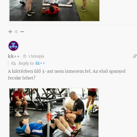
0
kk++
1 hónapja
Reply to
kk++
A háttérben ülő 3-ast nem ismerem fel. Az első spanyol
fecske lehet?