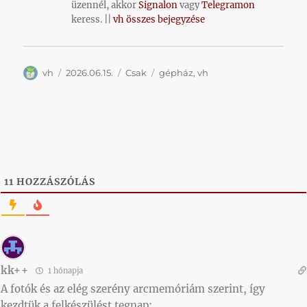
üzennél, akkor
Signalon
vagy
Telegramon
keress. ||
vh összes bejegyzése
Szerző
Közzétéve
Kategória
Címke
vh
2026.06.15.
Csak
gépház
,
vh
11
HOZZÁSZÓLÁS
kk++
1 hónapja
A fotók és az elég szerény arcmemóriám szerint, így
kezdtük a felkészülést tegnap: