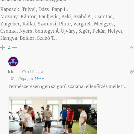
Kapusok: Tujvel, Dúzs, Papp L.
Mezőny: Kántor, Pauljevic, Baki, Szabó A., Csontos,
Zuigeber, Kállai, Szamosi, Pinte, Varga B., Medgyes,
Csonka, Nyers, Somogyi Á. Ujváry, Sigér, Pekár, Hetyei,
Hangya, Boldor, Szabó T.,
2
kk++
1 hónapja
Reply to
kk++
Természetesen igen szigorú szakmai ellenőrzés mellett…