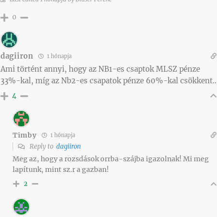
0
dagiiron
1 hónapja
Ami történt annyi, hogy az NB1-es csaptok MLSZ pénze
33%-kal, míg az Nb2-es csapatok pénze 60%-kal csökkent..
4
Timby
1 hónapja
Reply to
dagiiron
Meg az, hogy a rozsdások orrba-szájba igazolnak! Mi meg
lapítunk, mint sz.r a gazban!
2