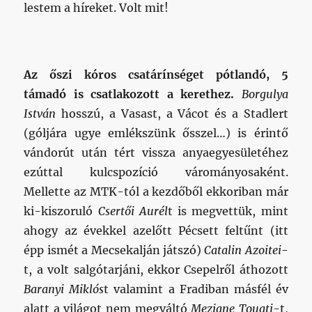
lestem a híreket. Volt mit!
Az őszi kóros csatárínséget pótlandó, 5
támadó is csatlakozott a kerethez.
Borgulya
István
hosszú, a Vasast, a Vácot és a Stadlert
(góljára ugye emlékszünk ősszel…) is érintő
vándorút után tért vissza anyaegyesületéhez
ezúttal kulcspozíció várományosaként.
Mellette az MTK-tól a kezdőből ekkoriban már
ki-kiszoruló
Csertői Aurél
t is megvettük, mint
ahogy az évekkel azelőtt Pécsett feltűnt (itt
épp ismét a Mecsekalján játszó)
Catalin Azoitei
-
t, a volt salgótarjáni, ekkor Csepelről áthozott
Baranyi Miklós
t valamint a Fradiban másfél év
alatt a világot nem megváltó
Meziane Touati
-t,