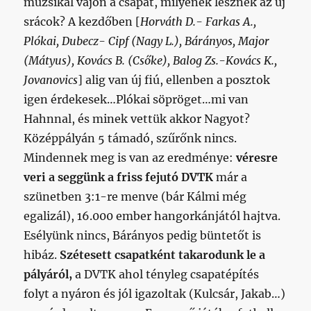
muzsikál vajon a csapat, milyenek lesznek az új
srácok? A kezdőben [
Horváth D.- Farkas A.,
Plókai, Dubecz- Cipf (Nagy L.), Bárányos, Major
(Mátyus), Kovács B. (Csőke), Balog Zs.-Kovács K.,
Jovanovics
] alig van új fiú, ellenben a posztok
igen érdekesek…Plókai söpröget…mi van
Hahnnal, és minek vettük akkor Nagyot?
Középpályán 5 támadó, szűrőnk nincs.
Mindennek meg is van az eredménye:
véresre
veri a seggünk a friss fejutó DVTK
már a
szünetben 3:1-re menve (bár Kálmi még
egalizál), 16.000 ember hangorkánjától hajtva.
Esélyünk nincs, Bárányos pedig büntetőt is
hibáz.
Szétesett csapatként takarodunk le a
pályáról,
a DVTK ahol tényleg csapatépítés
folyt a nyáron és jól igazoltak (Kulcsár, Jakab…)