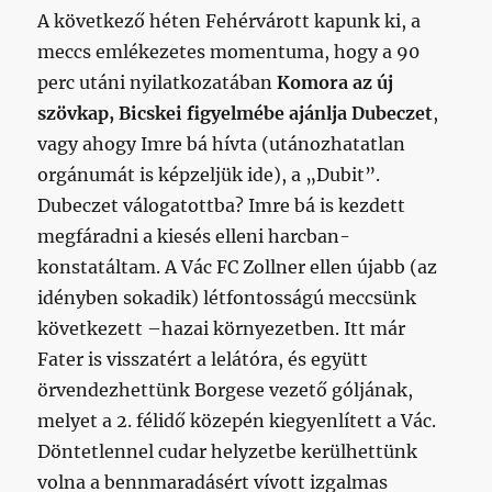
A következő héten Fehérvárott kapunk ki, a
meccs emlékezetes momentuma, hogy a 90
perc utáni nyilatkozatában
Komora az új
szövkap, Bicskei figyelmébe ajánlja Dubeczet
,
vagy ahogy Imre bá hívta (utánozhatatlan
orgánumát is képzeljük ide), a „Dubit”.
Dubeczet válogatottba? Imre bá is kezdett
megfáradni a kiesés elleni harcban-
konstatáltam. A Vác FC Zollner ellen újabb (az
idényben sokadik) létfontosságú meccsünk
következett –hazai környezetben. Itt már
Fater is visszatért a lelátóra, és együtt
örvendezhettünk Borgese vezető góljának,
melyet a 2. félidő közepén kiegyenlített a Vác.
Döntetlennel cudar helyzetbe kerülhettünk
volna a bennmaradásért vívott izgalmas