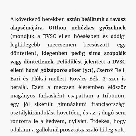
A következő hetekben
aztán beálltunk a tavasz
alapsémájára. Otthon nehézkes győzelmek
(mondjuk a BVSC ellen hóesésben és addigi
leghidegebb meccsemen becsúszott egy
döntetlen),
idegenben pedig sima szopolák
vagy döntetlenek. Felüdülést jelentett a DVSC
elleni hazai gólzáporos siker (5:1),
Csertői Reli,
Bari és Plókai mellett Kovács Béla 2-szer is
betalál. Ezen a meccsen életemben először
magányos farkasként csapattam a tribünön,
egy jól sikerült gimnáziumi franciaországi
osztálykirándulást követően, és az 5 dugó sem
rontotta le a kedvem, nyilván. Érdekes, hogy
odakinn a galloknál prosztataaszaló hideg volt,