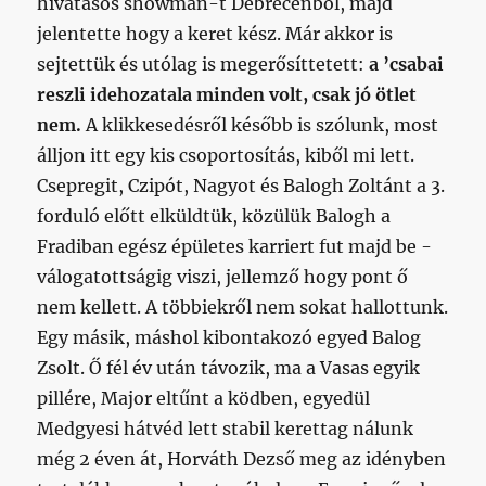
hivatásos showman-t Debrecenből, majd
jelentette hogy a keret kész. Már akkor is
sejtettük és utólag is megerősíttetett:
a ’csabai
reszli idehozatala minden volt, csak jó ötlet
nem.
A klikkesedésről később is szólunk, most
álljon itt egy kis csoportosítás, kiből mi lett.
Csepregit, Czipót, Nagyot és Balogh Zoltánt a 3.
forduló előtt elküldtük, közülük Balogh a
Fradiban egész épületes karriert fut majd be -
válogatottságig viszi, jellemző hogy pont ő
nem kellett. A többiekről nem sokat hallottunk.
Egy másik, máshol kibontakozó egyed Balog
Zsolt. Ő fél év után távozik, ma a Vasas egyik
pillére, Major eltűnt a ködben, egyedül
Medgyesi hátvéd lett stabil kerettag nálunk
még 2 éven át, Horváth Dezső meg az idényben