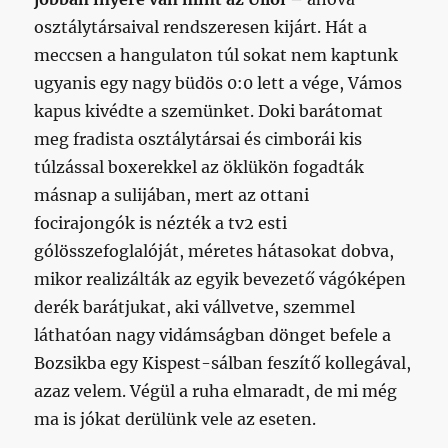
osztálytársaival rendszeresen kijárt. Hát a
meccsen a hangulaton túl sokat nem kaptunk
ugyanis egy nagy büdös 0:0 lett a vége, Vámos
kapus kivédte a szemünket. Doki barátomat
meg fradista osztálytársai és cimborái kis
túlzással boxerekkel az öklükön fogadták
másnap a sulijában, mert az ottani
focirajongók is nézték a tv2 esti
gólösszefoglalóját, méretes hátasokat dobva,
mikor realizálták az egyik bevezető vágóképen
derék barátjukat, aki vállvetve, szemmel
láthatóan nagy vidámságban dönget befele a
Bozsikba egy Kispest-sálban feszítő kollegával,
azaz velem. Végül a ruha elmaradt, de mi még
ma is jókat derülünk vele az eseten.