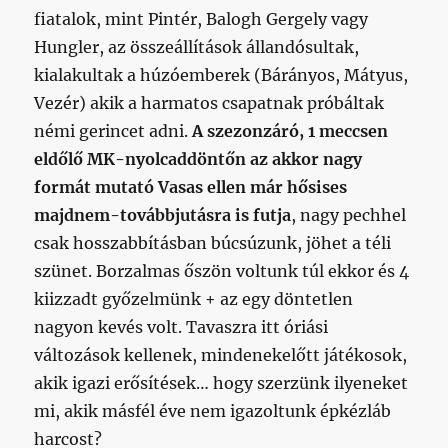
fiatalok, mint Pintér, Balogh Gergely vagy
Hungler, az összeállítások állandósultak,
kialakultak a húzóemberek (Bárányos, Mátyus,
Vezér) akik a harmatos csapatnak próbáltak
némi gerincet adni.
A szezonzáró, 1 meccsen
eldőlő MK-nyolcaddöntőn az akkor nagy
formát mutató Vasas ellen már hősises
majdnem-továbbjutásra is futja
, nagy pechhel
csak hosszabbításban búcsúzunk, jöhet a téli
szünet. Borzalmas őszön voltunk túl ekkor és 4
kiizzadt győzelmünk + az egy döntetlen
nagyon kevés volt. Tavaszra itt óriási
változások kellenek, mindenekelőtt játékosok,
akik igazi erősítések… hogy szerzünk ilyeneket
mi, akik másfél éve nem igazoltunk épkézláb
harcost?