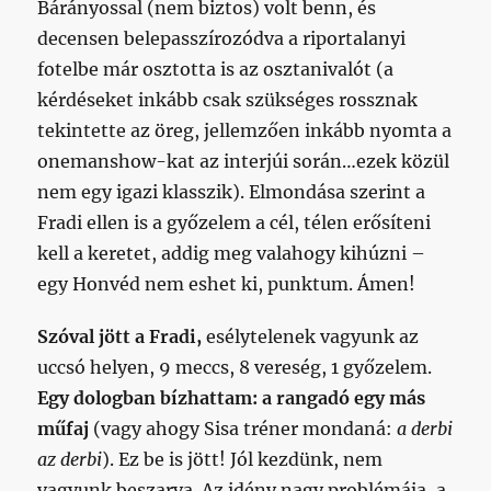
Bárányossal (nem biztos) volt benn, és
decensen belepasszírozódva a riportalanyi
fotelbe már osztotta is az osztanivalót (a
kérdéseket inkább csak szükséges rossznak
tekintette az öreg, jellemzően inkább nyomta a
onemanshow-kat az interjúi során…ezek közül
nem egy igazi klasszik). Elmondása szerint a
Fradi ellen is a győzelem a cél, télen erősíteni
kell a keretet, addig meg valahogy kihúzni –
egy Honvéd nem eshet ki, punktum. Ámen!
Szóval jött a Fradi,
esélytelenek vagyunk az
uccsó helyen, 9 meccs, 8 vereség, 1 győzelem.
Egy dologban bízhattam: a rangadó egy más
műfaj
(vagy ahogy Sisa tréner mondaná:
a derbi
az derbi
). Ez be is jött! Jól kezdünk, nem
vagyunk beszarva. Az idény nagy problémája, a