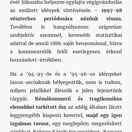
évét fókuszba helyezve egyfajta végigvándorlás
az említett idények történésein –
1997-98
vészterhes periódusára nézünk vissza
.
Továbbra is hangsúlyozom: szigorúan
szubjektív szemmel, kevesebb statisztikai
adattal de annál több saját benyomással, bízva
a kommentelők felől esetlegesen érkező
hozzáadott-értékben.
Ha a ’94-95-ös és a ’95-96-os idényeket
Janus-arcúaknak bélyegeztük, nem is tudom,
milyen jelzőkkel illessük a jelen fejezetünk
tárgyát.
Rémálomszerű és tragikomikus
elemekkel tarkított ősz
az addig általam látott
leggyengébb kispesti kerettel,
majd egy igen
izgalmas tavasz
, egy meglepően megerősített
gárdával. Krémer Károly for prezident, Komora