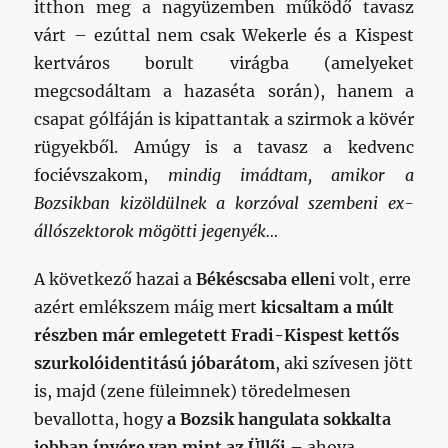
itthon meg a nagyüzemben működő tavasz
várt – ezúttal nem csak Wekerle és a Kispest
kertváros borult virágba (amelyeket
megcsodáltam a hazaséta során), hanem a
csapat gólfáján is kipattantak a szirmok a kövér
rügyekből. Amúgy is a tavasz a kedvenc
fociévszakom,
mindig imádtam, amikor a
Bozsikban kizöldülnek a korzóval szembeni ex-
állószektorok mögötti jegenyék…
A következő hazai a
Békéscsaba ellen
i volt, erre
azért emlékszem máig mert
kicsaltam a múlt
részben már emlegetett Fradi-Kispest kettős
szurkolóidentitású jóbarátom
, aki szívesen jött
is, majd (zene füleimnek) töredelmesen
bevallotta, hogy
a Bozsik hangulata sokkalta
jobban ínyére van mint az Üllői –
ahova