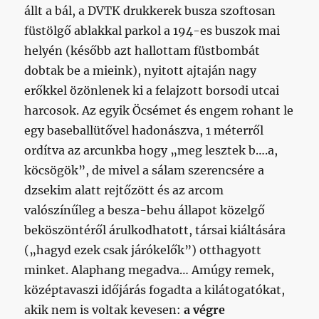
állt a bál, a DVTK drukkerek busza szoftosan
füstölgő ablakkal parkol a 194-es buszok mai
helyén (később azt hallottam füstbombát
dobtak be a mieink), nyitott ajtaján nagy
erőkkel özönlenek ki a felajzott borsodi utcai
harcosok. Az egyik Öcsémet és engem rohant le
egy baseballütővel hadonászva, 1 méterről
ordítva az arcunkba hogy „meg lesztek b….a,
köcsögök”, de mivel a sálam szerencsére a
dzsekim alatt rejtőzött és az arcom
valószínűleg a besza-behu állapot közelgő
beköszöntéről árulkodhatott, társai kiáltására
(„hagyd ezek csak járókelők”) otthagyott
minket. Alaphang megadva… Amúgy remek,
középtavaszi időjárás fogadta a kilátogatókat,
akik nem is voltak kevesen:
a végre