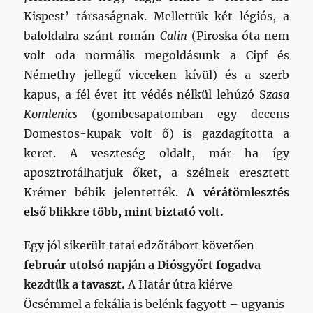
Kispest’ társaságnak. Mellettük két légiós, a
baloldalra szánt román
Calin
(Piroska óta nem
volt oda normális megoldásunk a Cipf és
Némethy jellegű vicceken kívül) és a szerb
kapus, a fél évet itt védés nélkül lehúzó S
zasa
Komlenics
(gombcsapatomban egy decens
Domestos-kupak volt ő) is gazdagította a
keret. A veszteség oldalt, már ha így
aposztrofálhatjuk őket, a szélnek eresztett
Krémer bébik jelentették.
A vérátömlesztés
első blikkre több, mint biztató volt.
Egy jól sikerült tatai edzőtábort követően
február utolsó napján a Diósgyőrt fogadva
kezdtük a tavaszt.
A Határ útra kiérve
Öcsémmel a fekália is belénk fagyott – ugyanis