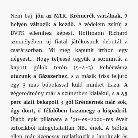
Nem baj,
jön az MTK. Krémerék variálnak, 7
helyen változik a kezdő.
A védelem zsírúj a
DVTK ellenihez képest. Hoffmann Richard
személyében új fiatal játékosunk debütál a
csatársorban. Mi meg kapunk itthon egy
négyest… Hogy teljessé tegyük a sormintát a
kapott gólok terén (5-4-3)
Fehérvárra
utazunk a Gázszerhez,
s a másik friss feljutó
egy 3-mas búbolással küld minket haza. A
végeredmény már a szünetben kialakul, s
a 45
perc alatt bekapott 3 gól Krémernek már sok,
úgy dönt, ő félidőben hazamegy a kispadról.
Újabb epic pillanata a ’90-es-2000-res évek
sztorikból kifogyhatatlan NB1-ének. A Siófok
ellen már Szepessy nyilatkozik a lapoknak és