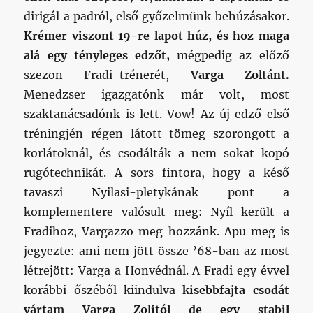
dirigál a padról, első győzelmünk behúzásakor.
Krémer viszont 19-re lapot húz, és hoz maga
alá egy tényleges edzőt,
mégpedig az előző
szezon Fradi-trénerét,
Varga Zoltánt.
Menedzser igazgatónk már volt, most
szaktanácsadónk is lett. Vow! Az új edző első
tréningjén régen látott tömeg szorongott a
korlátoknál, és csodálták a nem sokat kopó
rugótechnikát. A sors fintora, hogy a késő
tavaszi Nyilasi-pletykának pont a
komplementere valósult meg: Nyíl került a
Fradihoz, Vargazzo meg hozzánk. Apu meg is
jegyezte: ami nem jött össze ’68-ban az most
létrejött: Varga a Honvédnál. A Fradi egy évvel
korábbi őszéből kiindulva
kisebbfajta csodát
vártam Varga Zolitól de egy stabil