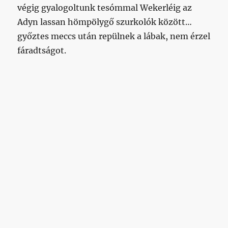
végig gyalogoltunk tesómmal Wekerléig az
Adyn lassan hömpölygő szurkolók között…
győztes meccs után repülnek a lábak, nem érzel
fáradtságot.