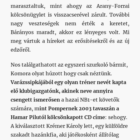
marasztaltuk, mint ahogy az Arany-Forrai
kölcsönügylet is visszacserével zárult. További
nagy veszteségek nem érték a keretet,
Bárányos maradt, akkor ez lényeges volt. Mi
meg vártuk a híreket az erősítésekről és az új
edzőről.
Nos találgathatott az egyszeri szurkoló bármit,
Komora olyat húzott hogy csak néztünk.
Varázssipkájából egy olyan tréner nevét kapta
elő klubigazgatónk, akinek neve annyira
csengett ismerősen
a hazai NB1-et követők
számára, m
int Pompernek 2003 tavaszán a
Hamar Pilutól kölcsönkapott CD címe
: sehogy.
A kiválasztott Krémer Károly lett, egy külföldre
szakadt hazánkfia, aki játékosként állítólag