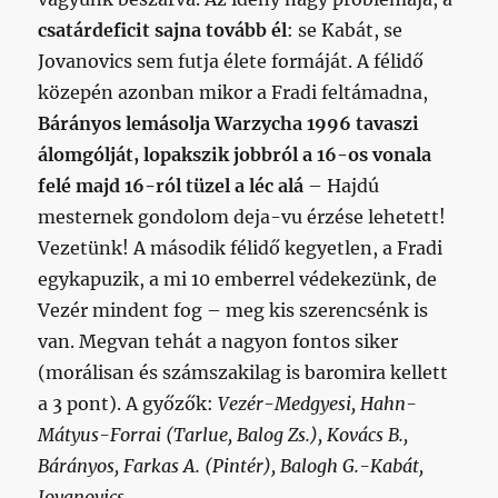
csatárdeficit sajna tovább él
: se Kabát, se
Jovanovics sem futja élete formáját. A félidő
közepén azonban mikor a Fradi feltámadna,
Bárányos lemásolja Warzycha 1996 tavaszi
álomgólját, lopakszik jobbról a 16-os vonala
felé majd 16-ról tüzel a léc alá
– Hajdú
mesternek gondolom deja-vu érzése lehetett!
Vezetünk! A második félidő kegyetlen, a Fradi
egykapuzik, a mi 10 emberrel védekezünk, de
Vezér mindent fog – meg kis szerencsénk is
van. Megvan tehát a nagyon fontos siker
(morálisan és számszakilag is baromira kellett
a 3 pont). A győzők:
Vezér-Medgyesi, Hahn-
Mátyus-Forrai (Tarlue, Balog Zs.), Kovács B.,
Bárányos, Farkas A. (Pintér), Balogh G.-Kabát,
Jovanovics
.