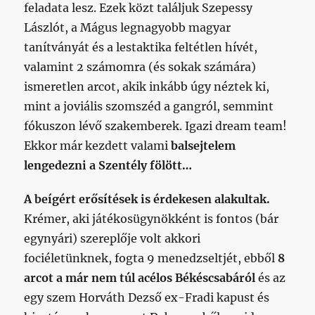
feladata lesz. Ezek közt találjuk Szepessy
Lászlót, a Mágus legnagyobb magyar
tanítványát és a lestaktika feltétlen hívét,
valamint 2 számomra (és sokak számára)
ismeretlen arcot, akik inkább úgy néztek ki,
mint a joviális szomszéd a gangról, semmint
fókuszon lévő szakemberek. Igazi dream team!
Ekkor már kezdett valami
balsejtelem
lengedezni a Szentély fölött…
A beígért erősítések is érdekesen alakultak.
Krémer, aki játékosügynökként is fontos (bár
egynyári) szereplője volt akkori
fociéletünknek, fogta 9 menedzseltjét, ebből
8
arcot a már nem túl acélos Békéscsabáról
és az
egy szem Horváth Dezső ex-Fradi kapust és