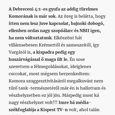
A Debreceni 4:1-es gyufa az addig türelmes
Komorának is már sok.
Az öreg is belátta, hogy
itten nem lesz Juve kapcsolat, bajnoki dobogó,
ellenben ordas nagy szopóálarc és NBII igen,
ha nem változtatunk
. Elköszönt hát
villámsebesen Krémertől és sameszeitől, így
Vargától is,
a kispadra pedig egy
huszárvágással ő maga ült le.
Én sose
szerettem a félmegoldásokat, ideiglenes
cuccokat, most mégsem berzenkedtem:
Komora szuggesztivitásáról megalkuvást nem
tűrő tank-természetéről már én is hallottam és
vészhelyzetben ez jól jön. Márpedig most ká
nagy vészhelyzet volt!!!
Imre bá média-
székfoglalója a Kispest TV-n
volt, ahol talán