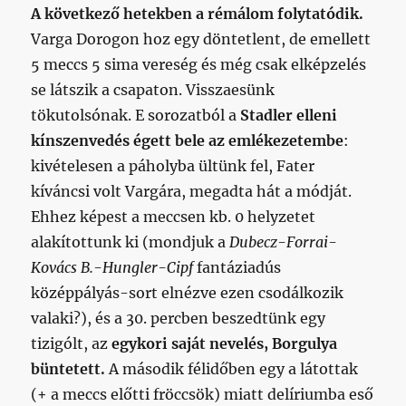
A következő hetekben a rémálom folytatódik.
Varga Dorogon hoz egy döntetlent, de emellett
5 meccs 5 sima vereség és még csak elképzelés
se látszik a csapaton. Visszaesünk
tökutolsónak. E sorozatból a
Stadler elleni
kínszenvedés égett bele az emlékezetembe
:
kivételesen a páholyba ültünk fel, Fater
kíváncsi volt Vargára, megadta hát a módját.
Ehhez képest a meccsen kb. 0 helyzetet
alakítottunk ki (mondjuk a
Dubecz-Forrai-
Kovács B.-Hungler-Cipf
fantáziadús
középpályás-sort elnézve ezen csodálkozik
valaki?), és a 30. percben beszedtünk egy
tizigólt, az
egykori saját nevelés, Borgulya
büntetett.
A második félidőben egy a látottak
(+ a meccs előtti fröccsök) miatt delíriumba eső