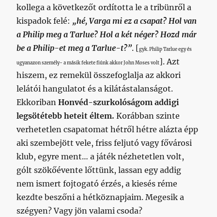
kollega a következőt ordította le a tribünről a
kispadok felé:
„hé, Varga mi ez a csapat? Hol van
a Philip meg a Tarlue? Hol a két néger? Hozd már
be a Philip-et meg a Tarlue-t?”
. [
gyk. Philip Tarlue egy és
]. Azt
ugyanazon személy- a másik fekete fiúnk akkor John Moses volt
hiszem, ez remekül összefoglalja az akkori
lelátói hangulatot és a kilátástalanságot.
Ekkoriban
Honvéd-szurkolóságom addigi
legsötétebb heteit éltem.
Korábban szinte
verhetetlen csapatomat hétről hétre alázta épp
aki szembejött vele, friss feljutó vagy fővárosi
klub, egyre ment… a játék nézhetetlen volt,
gólt szökőévente lőttünk, lassan egy addig
nem ismert fojtogató érzés, a kiesés réme
kezdte beszőni a hétköznapjaim. Megesik a
szégyen? Vagy jön valami csoda?