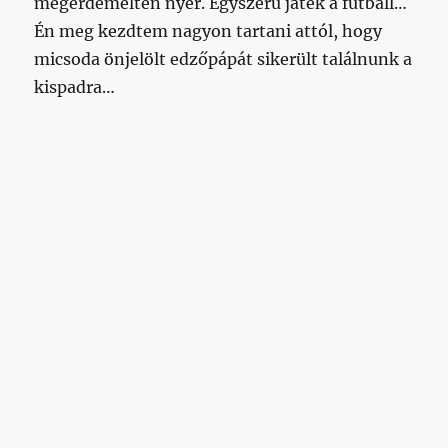
megérdemelten nyer. Egyszerű játék a futball…
Én meg kezdtem nagyon tartani attól, hogy
micsoda önjelölt edzőpápát sikerült találnunk a
kispadra…