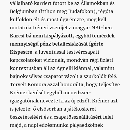
vállalható karriert futott be az Államokban és
Belgiumban (itthon meg Budafokon), régóta
külföldön élt és most úgy érezte, meg kell
mutatnia tréneri zsenijét a magyar NB1-ben.
Karcsi bá nem kispályázott, egyből temérdek
mennyiségű pénz betalicskázását ígérte
Kispestre
, a Juventussal testvércsapati
kapcsolatokat vizionált, mondván régi üzleti
kontextusban áll az Agnelli klánnal, valamint
bajnokesélyes csapatot vázolt a szurkolók felé.
Terveit Komora azzal honorálta, hogy teljesítve
Krémer kérését egyből menedzser-
igazgatónak nevezte ki az új edzőt. Krémer azt
is jelezte: ő elsősorban a játékoskeret
összetételéért és a csapatösszeállításért felel
majd, a napi edzésmunka pályaedzőinek