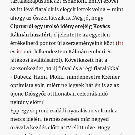
tartalékkapusunk azt csókolom. Ennyi erővel
az itt lévő fiatalok is elegek lettek volna – mint
ahogy az ősszel látszik is. Még jó, hogy
Ciprusról egy utolsó idény erejéig Kovács
Kálmán hazatért,
ő jelentette az egyetlen
értékelhető pontot új szerzeményeink közt (
itt
és
itt
már lelkendeztem Kálmán emberi és
játékosi kvalitásairól). Következett hát a
szezonkezdet, 10 új fiúval és a régi fiatalokkal
+Dubecz, Hahn, Ploki… mindenesetre Krémer
optimista volt, miért ne legyek hát én is az az
újonc Diósgyőr otthonában celebrálandó
nyitány előtt?
Épp egy soproni családi nyaraláson voltunk a
meccs idején, természetesen már negyed
órával a kezdés előtt a TV előtt ülve. Hogy