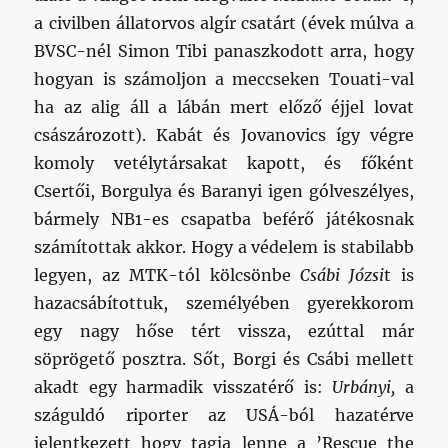
a civilben állatorvos algír csatárt (évek múlva a
BVSC-nél Simon Tibi panaszkodott arra, hogy
hogyan is számoljon a meccseken Touati-val
ha az alig áll a lábán mert előző éjjel lovat
császározott). Kabát és Jovanovics így végre
komoly vetélytársakat kapott, és főként
Csertői, Borgulya és Baranyi igen gólveszélyes,
bármely NB1-es csapatba beférő játékosnak
számítottak akkor. Hogy a védelem is stabilabb
legyen, az MTK-tól kölcsönbe
Csábi Józsi
t is
hazacsábítottuk, személyében gyerekkorom
egy nagy hőse tért vissza, ezúttal már
söprögető posztra. Sőt, Borgi és Csábi mellett
akadt egy harmadik visszatérő is:
Urbányi,
a
száguldó riporter az USÁ-ból hazatérve
jelentkezett hogy tagja lenne a ’Rescue the