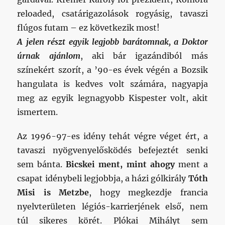
reloaded, csatárigazolások rogyásig, tavaszi
flúgos futam – ez következik most!
A jelen részt egyik legjobb barátomnak, a Doktor
úrnak ajánlom
, aki bár igazándiból más
színekért szorít, a ’90-es évek végén a Bozsik
hangulata is kedves volt számára, nagyapja
meg az egyik legnagyobb Kispester volt, akit
ismertem.
Az 1996-97-es idény tehát végre véget ért, a
tavaszi nyögvenyelősködés befejeztét senki
sem bánta.
Bicskei ment, mint ahogy
ment a
csapat idénybeli legjobbja, a házi gólkirály
Tóth
Misi is Metzbe
, hogy megkezdje francia
nyelvterületen légiós-karrierjének első, nem
túl sikeres körét. Plókai Mihályt sem