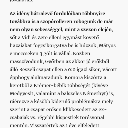
Az idény hátralevő fordulóiban többnyire
továbbra is a szopórolleren robogunk de már
nem olyan sebességgel, mint a szezon elején
,
sőt a Vidi és Zete elleni egymást követő
hazaiakat fogcsikorgatva be is húzzuk, Mátyus
e meccseken 3 gólt is vállal. Közben
masszívodunk, Győrben az akkor jó erőkből
álló Reszeli csapat ellen a 0:0 igazi siker, Vácott
épphogy alulmaradunk. Komora kiszórta a
keretből a Krémer-bébik többségét (kivéve
Medgyesit, valamint a balszeles Némethyt) is,
ráérezve a később kiderülő problémákra mely
szerint a csapat erősen klikkesedett az ex-
csabaiak vs. régebbi kispestiek törésvonal
mentén. Visszatértek az 1 éve elfeledett