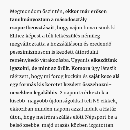
Megmondom őszintén,
ekkor már erősen
tanulmányoztam a másodosztály
csoportbeosztásait
, hogy vajon hova esünk ki.
Ehhez képest a téli felkészülés némileg
megváltoztatta a hozzáállásom és eredendő
pesszimizmusom is kezdett átfordulni
reménykedő várakozásba. Ugyanis
elkezdtünk
igazolni, de mint az őrült
.
Komora
úgy látszik
ráérzett, hogy mi forog kockán és s
aját keze alá
egy formás kis keretet kezdett összehozni-
nevekben legalábbis
. 2 naponta érkeztek a
kisebb-nagyobb újdonságokkal teli NS cikkek,
ekkoriban minden napom azzal indult a Határ
úton, hogy metróra szállás előtt Népsport be a
belső zsebbe, majd utazás közben izgatottan