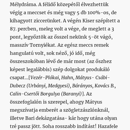
Mélydráma. A félidő közepétől élvezhettük
végig a meccset és még vagy 5 db 100%-os, de
kihagyott ziccerünket. A végén Kiser szépített a
87. percben, meleg volt a vége, de meglett a 3
pont, legyőztök az ősszel nekünk 5-öt vágó,
masszív Tornyiékat. Az egész meccs remek
hangulatú volt, sok néző, jó idő, még
összeszokóban lévő de már most (az őszhez
képest legalábbis) szép dolgokat produkáló
csapat…[
Vezér-Plókai, Hahn, Mátyus- Csábi-
Dubecz (Urbányi, Medgyesi), Bárányos, Kovács B.,
Calin-Csertői Borgulya (Baranyi)
]. Az
összefoglalón is szerepel, ahogy Mátyus
megszívatja emberét a szögletzászlónknál,
illetve Bari dekázgatása- kár hogy utána olyan
tré passz jött. Soha rosszabb indítást! Hazafele