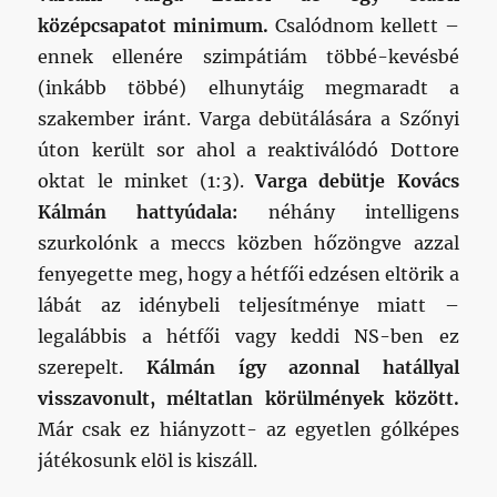
középcsapatot minimum.
Csalódnom kellett –
ennek ellenére szimpátiám többé-kevésbé
(inkább többé) elhunytáig megmaradt a
szakember iránt. Varga debütálására a Szőnyi
úton került sor ahol a reaktiválódó Dottore
oktat le minket (1:3).
Varga debütje Kovács
Kálmán hattyúdala:
néhány intelligens
szurkolónk a meccs közben hőzöngve azzal
fenyegette meg, hogy a hétfői edzésen eltörik a
lábát az idénybeli teljesítménye miatt –
legalábbis a hétfői vagy keddi NS-ben ez
szerepelt.
Kálmán így azonnal hatállyal
visszavonult, méltatlan körülmények között.
Már csak ez hiányzott- az egyetlen gólképes
játékosunk elöl is kiszáll.