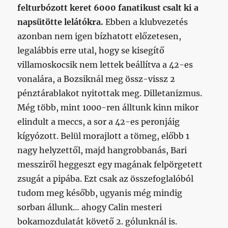
felturbózott keret 6000 fanatikust csalt ki a
napsütötte lelátókra.
Ebben a klubvezetés
azonban nem igen bízhatott előzetesen,
legalábbis erre utal, hogy se kisegítő
villamoskocsik nem lettek beállítva a 42-es
vonalára, a Bozsiknál meg össz-vissz 2
pénztárablakot nyitottak meg. Dilletanizmus.
Még több, mint 1000-ren álltunk kinn mikor
elindult a meccs, a sor a 42-es peronjáig
kígyózott. Belül morajlott a tömeg, előbb 1
nagy helyzettől, majd hangrobbanás, Bari
messziről heggeszt egy magának felpörgetett
zsugát a pipába. Ezt csak az összefoglalóból
tudom meg később, ugyanis még mindig
sorban állunk… ahogy Calin mesteri
bokamozdulatát követő 2. gólunknál is.