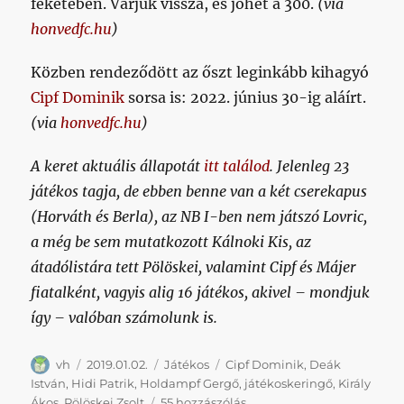
feketében. Várjuk vissza, és jöhet a 300.
(via
honvedfc.hu
)
Közben rendeződött az őszt leginkább kihagyó
Cipf Dominik
sorsa is: 2022. június 30-ig aláírt.
(via
honvedfc.hu
)
A keret aktuális állapotát
itt találod
. Jelenleg 23
játékos tagja, de ebben benne van a két cserekapus
(Horváth és Berla), az NB I-ben nem játszó Lovric,
a még be sem mutatkozott Kálnoki Kis, az
átadólistára tett Pölöskei, valamint Cipf és Májer
fiatalként, vagyis alig 16 játékos, akivel – mondjuk
így – valóban számolunk is.
Szerző
Közzétéve
Kategória
Címke
vh
2019.01.02.
Játékos
Cipf Dominik
,
Deák
István
,
Hidi Patrik
,
Holdampf Gergő
,
játékoskeringő
,
Király
További
Ákos
,
Pölöskei Zsolt
55 hozzászólás