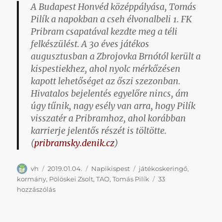
A Budapest Honvéd középpályása,
Tomás
Pilík
a napokban a cseh élvonalbeli 1. FK
Pribram csapatával kezdte meg a téli
felkészülést. A 30 éves játékos
augusztusban a Zbrojovka Brnótól került a
kispestiekhez, ahol nyolc mérkőzésen
kapott lehetőséget az őszi szezonban.
Hivatalos bejelentés egyelőre nincs, ám
úgy tűnik, nagy esély van arra, hogy Pilík
visszatér a Pribramhoz, ahol korábban
karrierje jelentős részét is töltötte.
(
pribramsky.denik.cz
)
Szerző
Közzétéve
Kategória
Címke
vh
2019.01.04.
Napikispest
játékoskeringő
,
kormány
,
Pölöskei Zsolt
,
TAO
,
Tomás Pilík
33
Napikispest
hozzászólás
2019.01.04.
című
bejegyzéshez