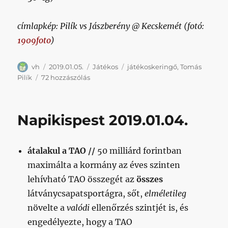
címlapkép: Pilík vs Jászberény @ Kecskemét (fotó:
1909foto
)
Szerző
Közzétéve
Kategória
Címke
vh
2019.01.05.
Játékos
játékoskeringő
,
Tomás
További
Pilík
72 hozzászólás
pályafutásukhoz
sok
sikert
Napikispest 2019.01.04.
kívánunk
(vol.
2)
átalakul a TAO //
50 milliárd forintban
című
bejegyzéshez
maximálta a kormány az éves szinten
lehívható TAO összegét az
összes
látványcsapatsportágra, sőt,
elméletileg
növelte a
valódi
ellenőrzés szintjét is, és
engedélyezte, hogy a TAO