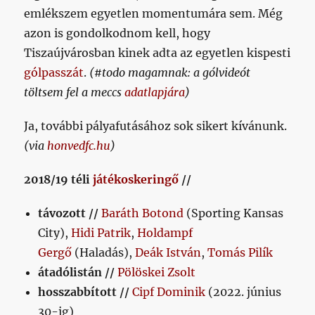
emlékszem egyetlen momentumára sem. Még
azon is gondolkodnom kell, hogy
Tiszaújvárosban kinek adta az egyetlen kispesti
gólpasszát
.
(#todo magamnak: a gólvideót
töltsem fel a meccs
adatlapjára
)
Ja, további pályafutásához sok sikert kívánunk.
(via
honvedfc.hu
)
2018/19 téli
játékoskeringő
//
távozott //
Baráth Botond
(Sporting Kansas
City),
Hidi Patrik
,
Holdampf
Gergő
(Haladás),
Deák István
,
Tomás Pilík
átadólistán //
Pölöskei Zsolt
hosszabbított //
Cipf Dominik
(2022. június
30-ig)