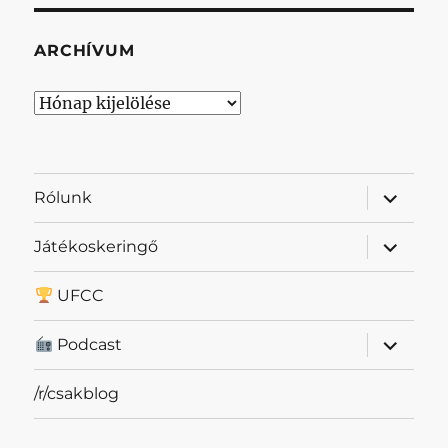
ARCHÍVUM
Archívum
almenü
Rólunk
szétnyit
almenü
Játékoskeringő
szétnyit
UFCC
almenü
Podcast
szétnyit
/r/csakblog