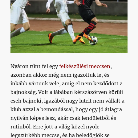
Nyáron tűnt fel egy
felkészülési meccsen
,
azonban akkor még nem igazoltuk le, és
inkább vártunk vele, amíg el nem kezdődött a
bajnokság. Volt a lábában kétszázötven körüli
cseh bajnoki, igazából nagy lutrit nem vállalt a
klub azzal a bemondással, hogy egy jó átlagra
nyilván képes lesz, akár csak lendületből és
rutinból. Erre jött a világ közel nyolc
legszürkébb meccse, és ha beledöglök se