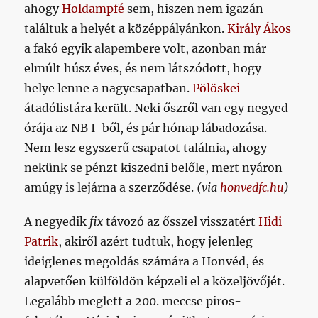
ahogy
Holdampfé
sem, hiszen nem igazán
találtuk a helyét a középpályánkon.
Király Ákos
a fakó egyik alapembere volt, azonban már
elmúlt húsz éves, és nem látszódott, hogy
helye lenne a nagycsapatban.
Pölöskei
átadólistára került. Neki őszről van egy negyed
órája az NB I-ből, és pár hónap lábadozása.
Nem lesz egyszerű csapatot találnia, ahogy
nekünk se pénzt kiszedni belőle, mert nyáron
amúgy is lejárna a szerződése.
(via
honvedfc.hu
)
A negyedik
fix
távozó az ősszel visszatért
Hidi
Patrik
, akiről azért tudtuk, hogy jelenleg
ideiglenes megoldás számára a Honvéd, és
alapvetően külföldön képzeli el a közeljövőjét.
Legalább meglett a 200. meccse piros-