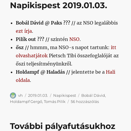
Napikispest 2019.01.03.
Bobál Dávid @ Paks ??? //
az NSO legalábbis
ezt írja
.
Pilík out ??? //
szintén
NSO
.
ősz //
hmmm, ma NSO-s napot tartunk:
itt
olvashatjátok
Pietsch Tibi összefoglalóját az
őszi teljesítményünkről.
Holdampf @ Haladás //
jelentette be a
Hali
oldala
.
Szerző
Közzétéve
Kategória
Címke
vh
2019.01.03.
Napikispest
Bobál Dávid
,
Napikispest
Holdampf Gergő
,
Tomás Pilík
56 hozzászólás
2019.01.03.
című
bejegyzéshez
További pályafutásukhoz