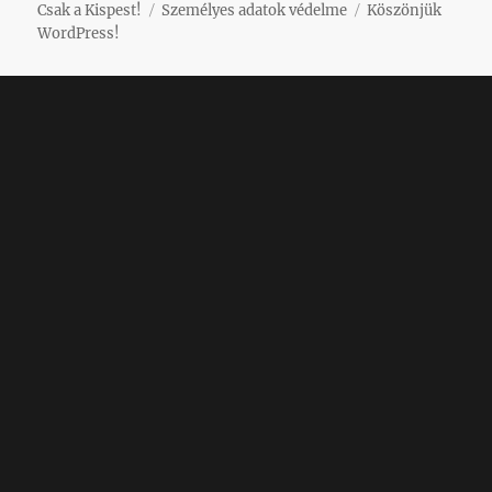
Csak a Kispest!
Személyes adatok védelme
Köszönjük
WordPress!