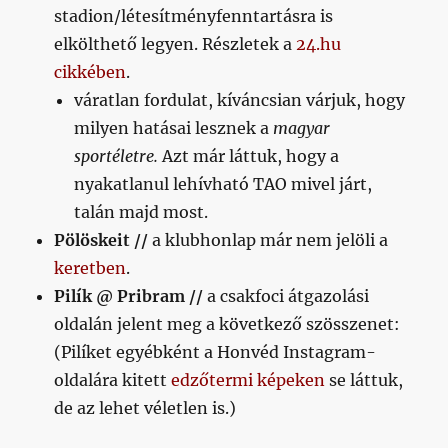
stadion/létesítményfenntartásra is
elkölthető legyen. Részletek a
24.hu
cikkében
.
váratlan fordulat, kíváncsian várjuk, hogy
milyen hatásai lesznek a
magyar
sportéletre.
Azt már láttuk, hogy a
nyakatlanul lehívható TAO mivel járt,
talán majd most.
Pölöskeit //
a klubhonlap már nem jelöli a
keretben
.
Pilík @ Pribram //
a csakfoci átgazolási
oldalán jelent meg a következő szösszenet:
(Pilíket egyébként a Honvéd Instagram-
oldalára kitett
edzőtermi képeken
se láttuk,
de az lehet véletlen is.)