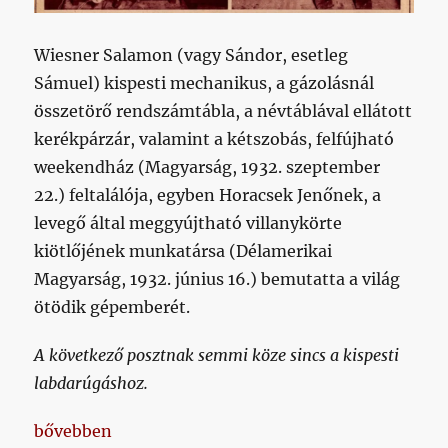
Wiesner Salamon (vagy Sándor, esetleg
Sámuel) kispesti mechanikus, a gázolásnál
összetörő rendszámtábla, a névtáblával ellátott
kerékpárzár, valamint a kétszobás, felfújható
weekendház (Magyarság, 1932. szeptember
22.) feltalálója, egyben Horacsek Jenőnek, a
levegő által meggyújtható villanykörte
kiötlőjének munkatársa (Délamerikai
Magyarság, 1932. június 16.) bemutatta a világ
ötödik gépemberét.
A következő posztnak semmi köze sincs a kispesti
labdarúgáshoz.
„A kispesti gépemberrel kívánnánk nagyon boldog ú
bővebben