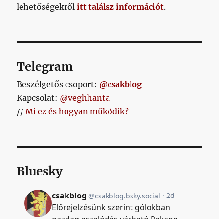
lehetőségekről
itt találsz információt
.
és
a
szerzett
pontok
száma
között?
Telegram
című
bejegyzéshez
Beszélgetős csoport:
@csakblog
Kapcsolat:
@veghhanta
//
Mi ez és hogyan működik?
Bluesky