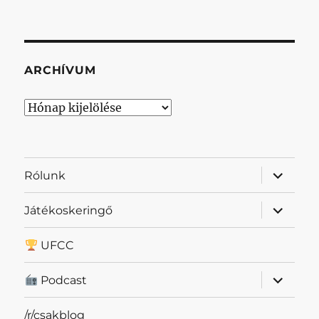
ARCHÍVUM
Archívum
almenü
Rólunk
szétnyit
almenü
Játékoskeringő
szétnyit
UFCC
almenü
Podcast
szétnyit
/r/csakblog