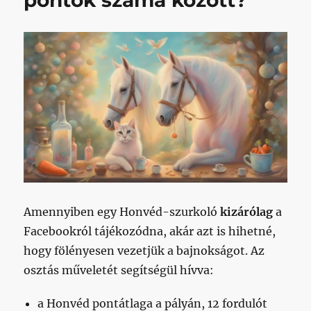
pontok száma között?
Amennyiben egy Honvéd-szurkoló
kizárólag
a
Facebookról tájékozódna, akár azt is hihetné,
hogy fölényesen vezetjük a bajnokságot. Az
osztás műveletét segítségül hívva:
a Honvéd pontátlaga a pályán, 12 fordulót