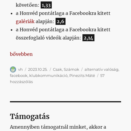
követően:
1,33
a Honvéd pontátlaga a Facebookra kitett
galériák
alapján:
2,6
a Honvéd pontátlaga a Facebookra kitett
összefoglaló videók alapján:
2,14
„Ti is látjátok az összefüggést a Facebookra kitett
bővebben
Szerző
Közzétéve
Kategória
Címke
vh
2023.10.25.
Csak
,
Számok
alternatív valóság
,
facebook
,
klubkommunikáció
,
Pinezits Máté
57
Ti
hozzászólás
is
látjátok
az
összefüggést
a
Támogatás
Facebookra
kitett
Amennyiben támogatnál minket, akkor a
tartalmak