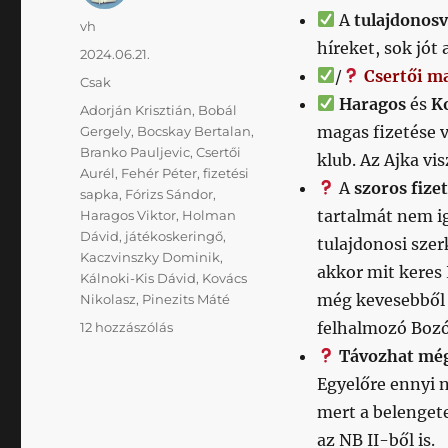
A
tulajdonosv
Szerző
vh
híreket, sok jót
Közzétéve
2024.06.21.
/
Csertői m
Kategória
Csak
Haragos
és
K
Címke
Adorján Krisztián
,
Bobál
magas fizetése v
Gergely
,
Bocskay Bertalan
,
Branko Pauljevic
,
Csertői
klub. Az Ajka vi
Aurél
,
Fehér Péter
,
fizetési
A
szoros fize
sapka
,
Fórizs Sándor
,
tartalmát nem ig
Haragos Viktor
,
Holman
Dávid
,
játékoskeringő
,
tulajdonosi szer
Kaczvinszky Dominik
,
akkor mit keres 
Kálnoki-Kis Dávid
,
Kovács
még kevesebből 
Nikolasz
,
Pinezits Máté
Milyen
felhalmozó Boz
12 hozzászólás
középcsapat?
Távozhat mé
című
Egyelőre ennyi 
bejegyzéshez
mert a belengete
az NB II-ből is.