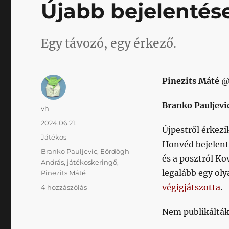
Újabb bejelentés
Egy távozó, egy érkező.
Pinezits Máté
Branko Pauljevi
Szerző
vh
Közzétéve
2024.06.21.
Újpestről érkezi
Kategória
Játékos
Honvéd bejelent
Címke
Branko Pauljevic
,
Eördögh
és a posztról Ko
András
,
játékoskeringő
,
legalább egy oly
Pinezits Máté
végigjátszotta
.
Újabb
4 hozzászólás
bejelentések
című
Nem publikálták,
bejegyzéshez