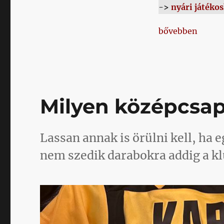
->
nyári játéko
„Újabb bejelent
bővebben
Milyen középcsa
Lassan annak is örülni kell, ha 
nem szedik darabokra addig a kl