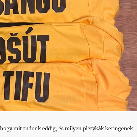
 hogy mit tudunk eddig, és milyen pletykák keringenek: