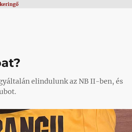
skeringő
ések”
pat?
egyáltalán elindulunk az NB II-ben, és
ubot.