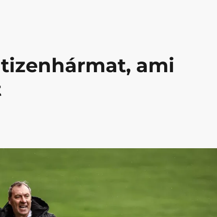
a tizenhármat, ami
t