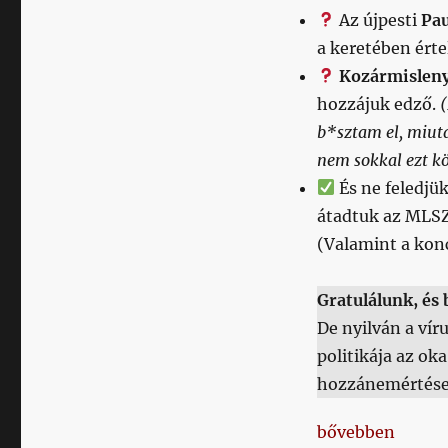
Az újpesti
Pau
a keretében ért
Kozármislen
hozzájuk edző.
b*sztam el, miut
nem sokkal ezt k
És ne feledjük
átadtuk az MLSZ
(Valamint a konc
Gratulálunk, és 
De nyilván a vír
politikája az o
hozzánemértése
„Milyen középc
bővebben