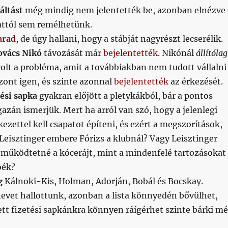
áltást
még mindig nem jelentették be, azonban elnézve 
 attól sem remélhetünk.
arad
, de úgy hallani, hogy a stábját nagyrészt lecserélik.
ovács Nikó
távozását már
bejelentették
. Nikónál
állítólag
olt a probléma, amit a továbbiakban nem tudott vállalni
szont igen, és szinte azonnal
bejelentették
az érkezését.
tési sapka
gyakran előjött a pletykákból, bár a pontos
azán ismerjük. Mert ha arról van szó, hogy a jelenlegi
kezettel kell csapatot építeni, és ezért a megszorítások,
Leisztinger embere Fórizs a klubnál? Vagy Leisztinger
működtetné a kócerájt, mint a mindenfelé tartozásokat
óék?
g
Kálnoki-Kis, Holman, Adorján, Bobál és Bocskay.
nevet hallottunk, azonban a lista könnyedén bővülhet,
tt fizetési sapkánkra könnyen ráígérhet szinte bárki m