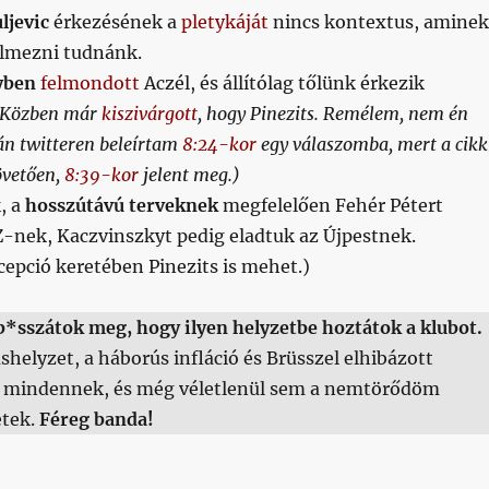
ljevic
érkezésének a
pletykáját
nincs kontextus, amine
elmezni tudnánk.
yben
felmondott
Aczél, és állítólag tőlünk érkezik
(Közben már
kiszivárgott
, hogy Pinezits. Remélem, nem én
án twitteren beleírtam
8:24-kor
egy válaszomba, mert a cikk
övetően,
8:39-kor
jelent meg.)
, a
hosszútávú terveknek
megfelelően Fehér Pétert
-nek, Kaczvinszkyt pedig eladtuk az Újpestnek.
epció keretében Pinezits is mehet.)
b*sszátok meg, hogy ilyen helyzetbe hoztátok a klubot.
ushelyzet, a háborús infláció és Brüsszel elhibázott
ka mindennek, és még véletlenül sem a nemtörődöm
tek.
Féreg banda!
sapat?”