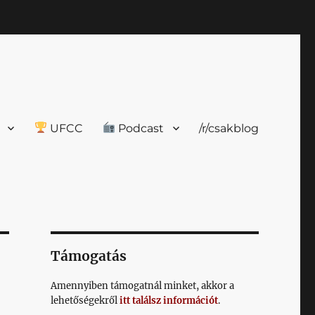
UFCC
Podcast
/r/csakblog
Támogatás
Amennyiben támogatnál minket, akkor a
lehetőségekről
itt találsz információt
.