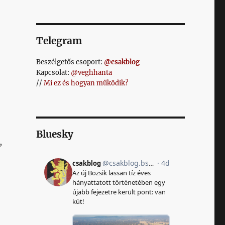
Telegram
Beszélgetős csoport:
@csakblog
Kapcsolat:
@veghhanta
//
Mi ez és hogyan működik?
Bluesky
,