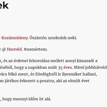
ek
@
Kozármisleny
. Őszintén szurkolok neki.
c
@
Honvéd
. #nemértem.
k, és az
érdemei
felsorolása mellett annyi kimaradt a
éséből, hogy a napokban múlt
35 éves
. Mivel jobbhátvéd
vács Nikó ment, és Eördöghről is ilyesmiket hallani,
an játékos érkezett a posztra, aki az elmúlt évet
 hogy mennyi időre írt alá.