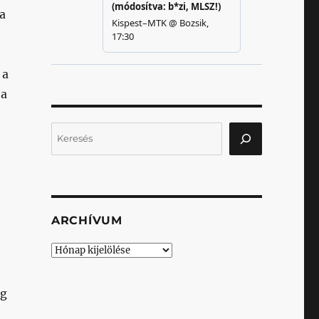
a
a
 a
Keresés
ARCHÍVUM
Archívum
ég