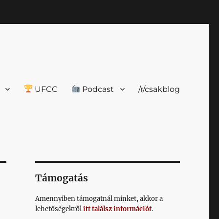
UFCC
Podcast
/r/csakblog
Támogatás
Amennyiben támogatnál minket, akkor a
lehetőségekről
itt találsz információt
.