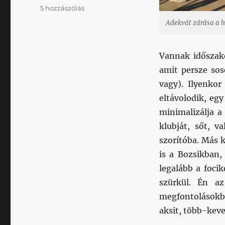
Délpesti
5 hozzászólás
focikalandok
Adekvát zárása a 
1.
–
Soroksári
Vannak időszako
vasárnap
amit persze sos
című
bejegyzéshez
vagy). Ilyenkor
eltávolodik, eg
minimalizálja a 
klubját, sőt, v
szorítóba. Más k
is a Bozsikban,
legalább a focik
szürkül. Én az
megfontolásokbó
aksit, több-keve