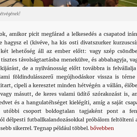
hétvégének!
k, amikor picit megfárad a lelkesedés a csapatod irán
e hagysz el (kivéve, ha kis osti divatszurker kurzuscsí
 két lehetőség áll az ember előtt: vagy szép csöndb
y tisztes távolságtartásba menekülve, és abbahagyja, va
kijárást, de a nyilvánosság előtt továbbra is felvállalja
alami földindulásszerű megújhodáskor vissza is térne
itart, cipeli a keresztet minden hétvégén a vállán, élőb
 vagy másutt, de keres valami üdítő szórakozást is, a
edvet és a hangulatéhséget kielégíti, amíg a saját csap
 utóbbi csoport boldogtalan tagjaként pont a fen
l délpesti futballkalandozásokkal próbálom feltölteni 
„Délpesti focikalan
sebb sikerrel. Tegnap például többel.
bővebben