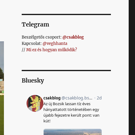
Telegram
Beszélgetős csoport:
@csakblog
Kapcsolat:
@veghhanta
//
Mi ez és hogyan működik?
Bluesky