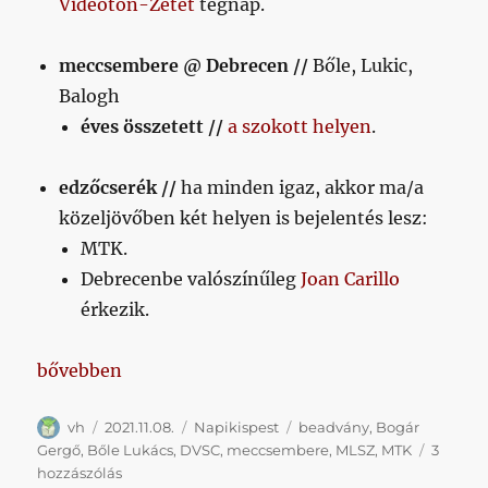
Videoton-Zetét
tegnap.
meccsembere @ Debrecen //
Bőle, Lukic,
Balogh
éves összetett //
a szokott helyen
.
edzőcserék //
ha minden igaz, akkor ma/a
közeljövőben két helyen is bejelentés lesz:
MTK.
Debrecenbe valószínűleg
Joan Carillo
érkezik.
„Napikispest 2021.11.08.”
bővebben
Szerző
Közzétéve
Kategória
Címke
vh
2021.11.08.
Napikispest
beadvány
,
Bogár
Gergő
,
Bőle Lukács
,
DVSC
,
meccsembere
,
MLSZ
,
MTK
3
Napikispest
hozzászólás