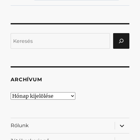
Keresés
ARCHÍVUM
Archívum
almenü
Rólunk
szétnyit
almenü