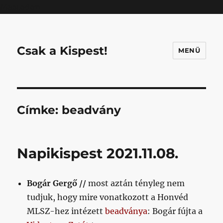
Mastodon
Csak a Kispest!
MENÜ
Címke:
beadvány
Napikispest 2021.11.08.
Bogár Gergő //
most aztán tényleg nem
tudjuk, hogy mire vonatkozott a Honvéd
MLSZ-hez intézett
beadványa
: Bogár fújta a