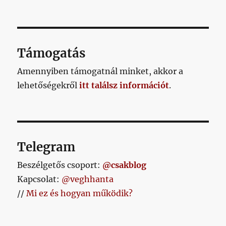
2021.11.08.
című
bejegyzéshez
Támogatás
Amennyiben támogatnál minket, akkor a
lehetőségekről
itt találsz információt
.
Telegram
Beszélgetős csoport:
@csakblog
Kapcsolat:
@veghhanta
//
Mi ez és hogyan működik?