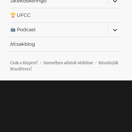
Játékoskeringő
szétnyit
UFCC
almenü
Podcast
szétnyit
/r/csakblog
Csak a Kispest!
Személyes adatok védelme
Köszönjük
WordPress!