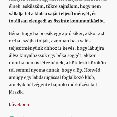
élnek.
Esküszöm, tökre sajnálom, hogy nem
vállalja fel a klub a saját teljesítményét, és
totálisan elengedi az őszinte kommunikációt.
Béna, hogy ha beesik egy apró siker, akkor azt
orrba-szájba tolják, azonban ha a valós
teljesítményünk ahhoz is kevés, hogy lábujjra
állva kinyalhassuk egy béka seggét, akkor
mintha nem is léteznének, a kötelező körökön
túl semmi nyoma annak, hogy a Bp. Honvéd
amúgy egy labdarúgással foglalkozó klub,
amelyik hétvégente bajnoki mérkőzéseket
játszik.
„Semmi baj, Béluska”
bővebben