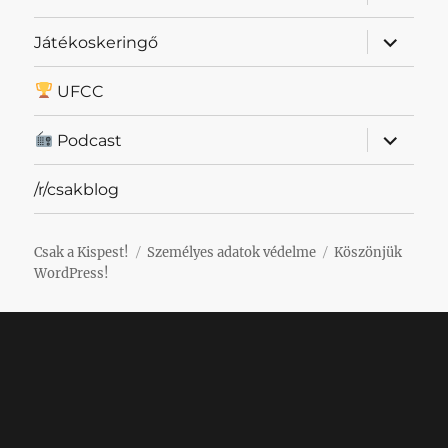
szétnyit
almenü
Játékoskeringő
szétnyit
UFCC
almenü
Podcast
szétnyit
/r/csakblog
Csak a Kispest!
Személyes adatok védelme
Köszönjük
WordPress!