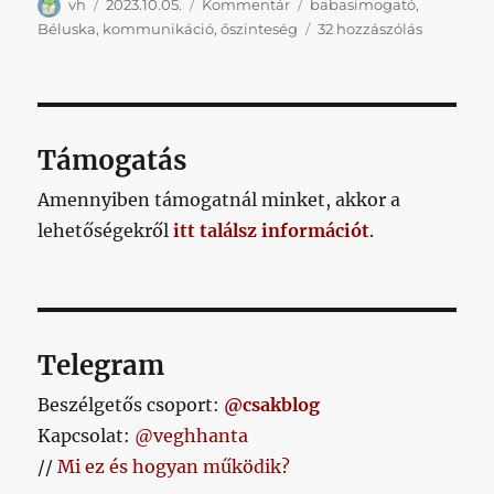
Szerző
Közzétéve
Kategória
Címke
vh
2023.10.05.
Kommentár
babasimogató
,
Semmi
Béluska
,
kommunikáció
,
őszinteség
32 hozzászólás
baj,
Béluska
című
bejegyzé
Támogatás
Amennyiben támogatnál minket, akkor a
lehetőségekről
itt találsz információt
.
Telegram
Beszélgetős csoport:
@csakblog
Kapcsolat:
@veghhanta
//
Mi ez és hogyan működik?