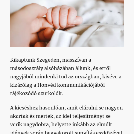
Kikaptunk Szegeden, masszívan a
másodosztály alsóházában állunk, és erről
nagyjából mindenki tud az országban, kivéve a
kizárólag a Honvéd kommunikációjából
tájékozódó szurkolók.
A kieséshez hasonlóan, amit elárulni se nagyon
akartak és mertek, az idei teljesítményt se
verik nagydobra, helyette inkább az elmúlt
idények során begyakorolt sunyítás eszközével