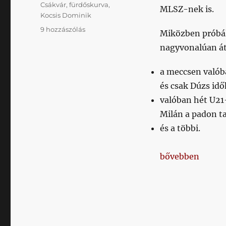
Csákvár
,
fürdőskurva
,
MLSZ-nek is.
Kocsis Dominik
9 hozzászólás
Miközben próbá
Eldurvult
nagyvonalúan át
az
a meccsen valób
értelmetlen
és csak Dúzs idő
valóban hét U21
cicaharc
Milán a padon t
című
és a többi.
bejegyzéshez
„
Eldurvult
az
bővebben