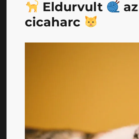
Eldurvult
a
cicaharc