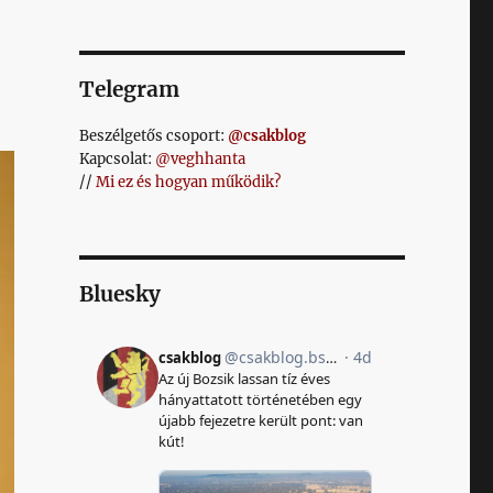
Telegram
Beszélgetős csoport:
@csakblog
Kapcsolat:
@veghhanta
//
Mi ez és hogyan működik?
Bluesky