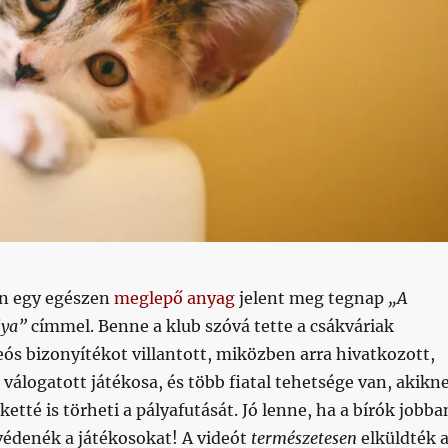
án egy egészen
meglepő anyag
jelent meg tegnap
„A
lya”
címmel. Benne a klub szóvá tette a csákváriak
eós bizonyítékot villantott, miközben arra hivatkozott,
válogatott játékosa, és több fiatal tehetsége van, akikn
ketté is törheti a pályafutását. Jó lenne, ha a bírók jobba
védenék a játékosokat! A videót
természetesen
elküldték 