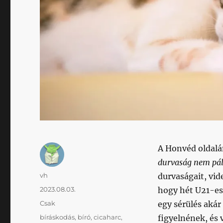
A Honvéd oldal
durvaság nem pá
Szerző
vh
durvaságait, vid
Közzétéve
2023.08.03.
hogy hét U21-es 
Kategória
Csak
egy sérülés akár 
Címke
bíráskodás
,
bíró
,
cicaharc
,
figyelnének, és 