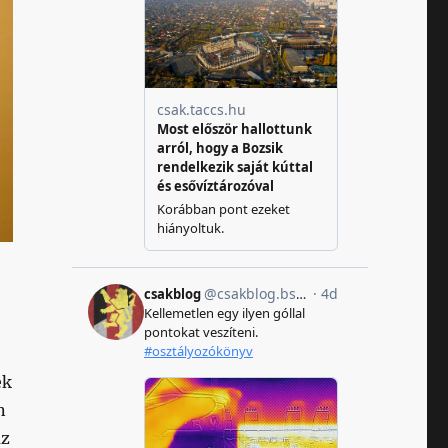
ek
n
az