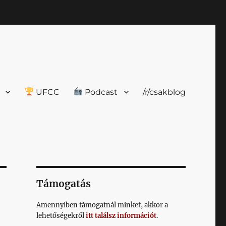
UFCC
Podcast
/r/csakblog
Támogatás
Amennyiben támogatnál minket, akkor a
lehetőségekről
itt találsz információt
.