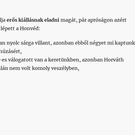
lja
erős kiállásnak eladni
magát, pár apróságon azért
lépett a Honvéd:
an nyolc sárga villant, azonban ebből négyet mi kaptunk
húzásért,
-es válogatott van a keretünkben, azonban Horváth
alán nem volt komoly veszélyben,
értelmetlen
cicaharc
”