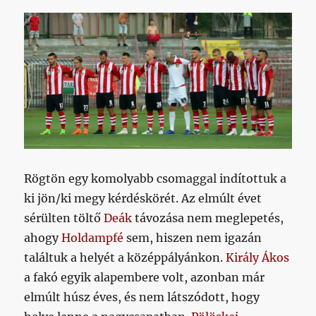
Rögtön egy komolyabb csomaggal indítottuk a
ki jön/ki megy kérdéskörét. Az elmúlt évet
sérülten töltő
Deák
távozása nem meglepetés,
ahogy
Holdampfé
sem, hiszen nem igazán
találtuk a helyét a középpályánkon.
Király Ákos
a fakó egyik alapembere volt, azonban már
elmúlt húsz éves, és nem látszódott, hogy