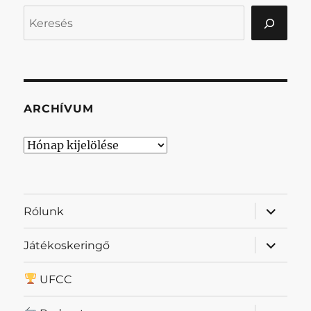
Keresés
ARCHÍVUM
Archívum
almenü
Rólunk
szétnyit
almenü
Játékoskeringő
szétnyit
UFCC
almenü