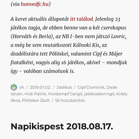
(via
honvedfc.hu
)
A keret aktuális állapotát
itt találod
. Jelenleg 23
játékos tagja, de ebben benne van a két cserekapus
(Horváth és Berla), az NB I-ben nem játszó Lovric,
a még be sem mutatkozott Kálnoki Kis, az
átadólistára tett Pölöskei, valamint Cipf és Májer
fiatalként, vagyis alig 16 játékos, akivel – mondjuk
így – valóban számolunk is.
Szerző
Közzétéve
Kategória
Címke
vh
2019.01.02.
Játékos
Cipf Dominik
,
Deák
István
,
Hidi Patrik
,
Holdampf Gergő
,
játékoskeringő
,
Király
További
Ákos
,
Pölöskei Zsolt
55 hozzászólás
pályafutásukhoz
sok
sikert
Napikispest 2018.08.17.
kívánunk
(vol.
1)