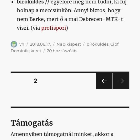
bíróküldés //
egyelőre még nem tudni, ki fúj
holnap a meccsünkön. Annyi biztos, hogy
nem Berke, mert ő a mai Debrecen-MTK-t
viszi. (via
profispori
)
Szerző
Közzétéve
Kategória
Címke
vh
2018.08.17.
Napikispest
bíróküldés
,
Cipf
Napikispest
Dominik
,
keret
20 hozzászólás
2018.08.17.
című
bejegyzéshez
Bejegyzések
OLDAL
2
ELŐ
lapozása
ZŐ
OLD
AL
Támogatás
Amennyiben támogatnál minket, akkor a