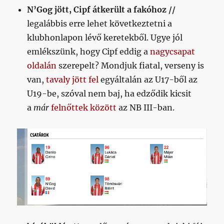
N’Gog jött, Cipf átkerült a fakóhoz //
című
bejegyzéshez
legalábbis erre lehet következtetni a
klubhonlapon lévő keretekből. Ugye jól
emlékszünk, hogy Cipf eddig a
nagycsapat
oldalán
szerepelt? Mondjuk fiatal, verseny is
van,
tavaly jött fel
egyáltalán az U17-ből az
U19-be, szóval nem baj, ha edződik kicsit
a
már
felnőttek között
az NB III-ban.