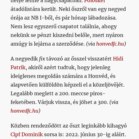
helye lenne a nagycsapatban.
Pölöskei
átadólistára került. Neki őszről van egy negyed
órája az NB I-ből, és pár hónap lábadozása.
Nem lesz egyszerű csapatot találnia, ahogy
nekünk se pénzt kiszedni belőle, mert nyáron
amúgy is lejárna a szerződése.
(via
honvedfc.hu
)
A negyedik
fix
távozó az ősszel visszatért
Hidi
Patrik
, akiről azért tudtuk, hogy jelenleg
ideiglenes megoldás számára a Honvéd, és
alapvetően külföldön képzeli el a közeljövőjét.
Legalább meglett a 200. meccse piros-
feketében. Várjuk vissza, és jöhet a 300.
(via
honvedfc.hu
)
Közben rendeződött az őszt leginkább kihagyó
Cipf Dominik
sorsa is: 2022. június 30-ig aláírt.