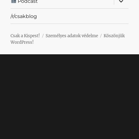
Podcast
szétnyit
/r/csakblog
Csak a Kispest!
Személyes adatok védelme
Köszönjük
WordPress!