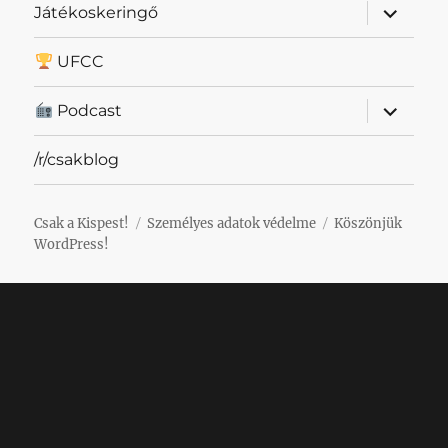
almenü
Játékoskeringő
szétnyit
UFCC
almenü
Podcast
szétnyit
/r/csakblog
Csak a Kispest!
Személyes adatok védelme
Köszönjük
WordPress!