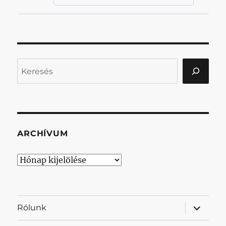
Keresés
ARCHÍVUM
Archívum
almenü
Rólunk
szétnyit