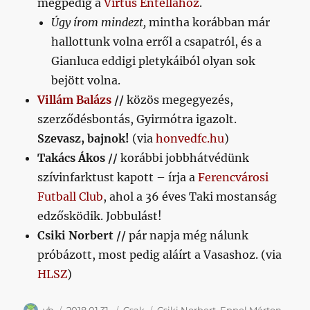
mégpedig a
Virtus Entellához
.
Úgy írom mindezt,
mintha korábban már
hallottunk volna erről a csapatról, és a
Gianluca eddigi pletykáiból olyan sok
bejött volna.
Villám Balázs
//
közös megegyezés,
szerződésbontás, Gyirmótra igazolt.
Szevasz, bajnok!
(via
honvedfc.hu
)
Takács Ákos //
korábbi jobbhátvédünk
szívinfarktust kapott – írja a
Ferencvárosi
Futball Club
, ahol a 36 éves Taki mostanság
edzősködik. Jobbulást!
Csiki Norbert //
pár napja még nálunk
próbázott, most pedig aláírt a Vasashoz. (via
HLSZ
)
Szerző
Közzétéve
Kategória
Címke