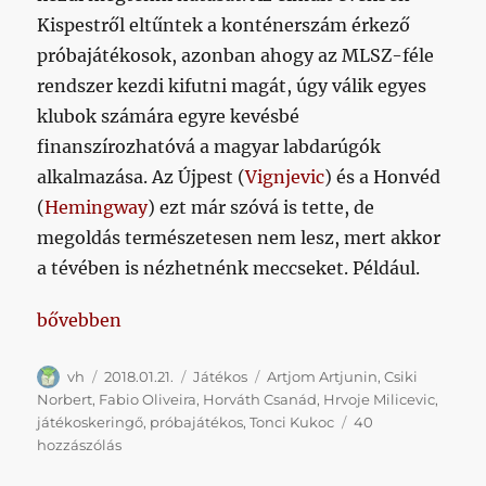
Kispestről eltűntek a konténerszám érkező
próbajátékosok, azonban ahogy az MLSZ-féle
rendszer kezdi kifutni magát, úgy válik egyes
klubok számára egyre kevésbé
finanszírozhatóvá a magyar labdarúgók
alkalmazása. Az Újpest (
Vignjevic
) és a Honvéd
(
Hemingway
) ezt már szóvá is tette, de
megoldás természetesen nem lesz, mert akkor
a tévében is nézhetnénk meccseket. Például.
„Az elmúlt két évben volt annyi próbázónk összesen
bővebben
Szerző
Közzétéve
Kategória
Címke
vh
2018.01.21.
Játékos
Artjom Artjunin
,
Csiki
Norbert
,
Fabio Oliveira
,
Horváth Csanád
,
Hrvoje Milicevic
,
játékoskeringő
,
próbajátékos
,
Tonci Kukoc
40
Az
hozzászólás
elmúlt