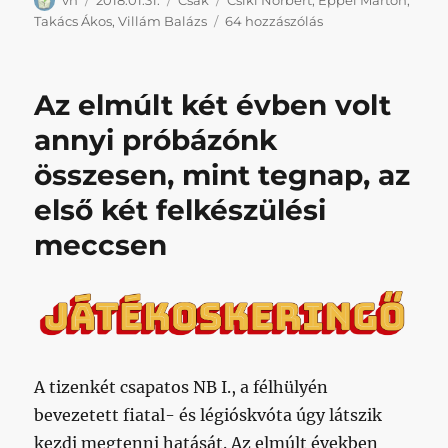
vh
2018.01.31.
Csak
Csiki Norbert
,
Eppel Márton
,
Napikispest
Takács Ákos
,
Villám Balázs
64 hozzászólás
2018.01.31.
című
bejegyzéshez
Az elmúlt két évben volt
annyi próbázónk
összesen, mint tegnap, az
első két felkészülési
meccsen
A tizenkét csapatos NB I., a félhülyén
bevezetett fiatal- és légióskvóta úgy látszik
kezdi megtenni hatását. Az elmúlt években