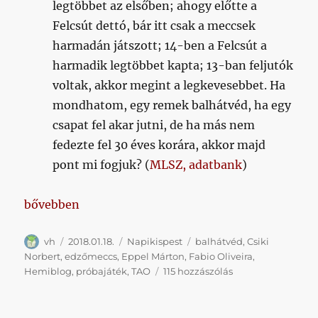
legtöbbet az elsőben; ahogy előtte a
Felcsút dettó, bár itt csak a meccsek
harmadán játszott; 14-ben a Felcsút a
harmadik legtöbbet kapta; 13-ban feljutók
voltak, akkor megint a legkevesebbet. Ha
mondhatom, egy remek balhátvéd, ha egy
csapat fel akar jutni, de ha más nem
fedezte fel 30 éves korára, akkor majd
pont mi fogjuk? (
MLSZ, adatbank
)
„Napikispest 2018.01.18.”
bővebben
Szerző
Közzétéve
Kategória
Címke
vh
2018.01.18.
Napikispest
balhátvéd
,
Csiki
Norbert
,
edzőmeccs
,
Eppel Márton
,
Fabio Oliveira
,
Napikispest
Hemiblog
,
próbajáték
,
TAO
115 hozzászólás
2018.01.18.
című
bejegyzéshez