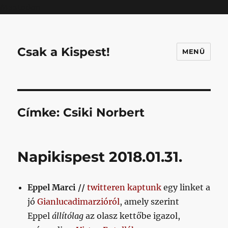
Mastodon
Csak a Kispest!
MENÜ
Címke:
Csiki Norbert
Napikispest 2018.01.31.
Eppel Marci //
twitteren kaptunk
egy linket a
jó
Gianlucadimarzióról
, amely szerint
Eppel
állítólag
az olasz kettőbe igazol,