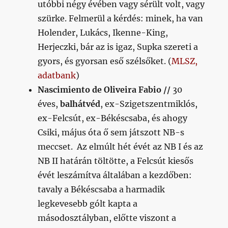
utóbbi négy évében vagy sérült volt, vagy
szürke. Felmerül a kérdés: minek, ha van
Holender, Lukács, Ikenne-King,
Herjeczki, bár az is igaz, Supka szereti a
gyors, és gyorsan eső szélsőket. (
MLSZ,
adatbank
)
Nascimiento de Oliveira Fabio //
30
éves,
balhátvéd
, ex-Szigetszentmiklós,
ex-Felcsút, ex-Békéscsaba, és ahogy
Csiki, május óta ő sem játszott NB-s
meccset. Az elmúlt hét évét az NB I és az
NB II határán töltötte, a Felcsút kiesős
évét leszámítva általában a kezdőben:
tavaly a Békéscsaba a harmadik
legkevesebb gólt kapta a
másodosztályban, előtte viszont a