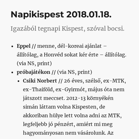
két
évben
Napikispest 2018.01.18.
volt
annyi
próbázónk
Igazából tegnapi Kispest, szóval bocsi.
összesen,
mint
Eppel //
menne, dél-koreai ajánlat –
tegnap,
az
állítólag, a Honvéd sokat kér érte – állítólag.
első
(via NS, print)
két
próbajátékon //
(via NS, print)
felkészülési
meccsen
Csiki Norbert //
26 éves, szélső, ex-MTK,
című
ex-Thaiföld, ex-Gyirmót, május óta nem
bejegyzéshez
játszott meccset. 2012-13 környékén
simán láttam volna Kispesten, de
akkoriban hülye lett volna adni az MTK,
legfeljebb jó pénzért, amiért mi meg
hagyományosan nem vásárolunk. Az