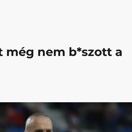
20.09.30.”
et még nem b*szott a