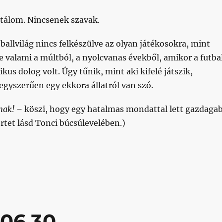
álom. Nincsenek szavak.
ballvilág nincs felkészülve az olyan játékosokra, mint
 valami a múltból, a nyolcvanas évekből, amikor a futbal
us dolog volt. Úgy tűnik, mint aki kifelé játszik,
gyszerűen egy ekkora állatról van szó.
inak! –
köszi, hogy egy hatalmas mondattal lett gazdaga
értet lásd Tonci búcsúlevelében.)
elet még nem b*szott a magyar foci sem”
06.30.