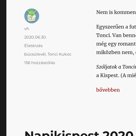
Nem is komment
Egyszerűen a fut
Szerző
vh
Tonci. Van benne
Közzétéve
2020.06.30.
még egy romantik
Kategória
Életérzés
miközben nem, e
Címke
búcsúlevél
,
Tonci Kukoc
Ilyen
156 hozzászólás
Szóljatok a Tonc
búcsúlevelet
a Kispest. (A mi
még
nem
b*szott
„Ilyen búcsúlev
bővebben
a
magyar
foci
sem
című
bejegyzéshez
Napikispest 2020.