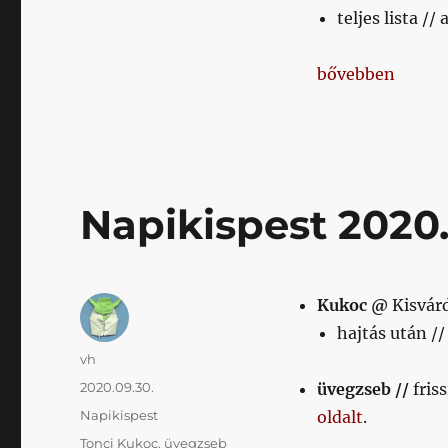
teljes lista // 
„Napikispest 202
bővebben
Napikispest 2020.
Kukoc @
Kisvár
hajtás után //
Szerző
vh
Közzétéve
2020.09.30.
üvegzseb //
fris
Kategória
Napikispest
oldalt
.
Címke
Tonci Kukoc
,
üvegzseb