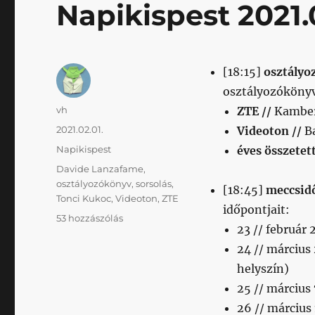
Napikispest 2021.
[18:15]
osztályo
osztályozókönyv
Szerző
vh
ZTE //
Kamber,
Közzétéve
2021.02.01.
Videoton //
Ba
Kategória
Napikispest
éves összetett
Címke
Davide Lanzafame
,
osztályozókönyv
,
sorsolás
,
[18:45]
meccsid
Tonci Kukoc
,
Videoton
,
ZTE
időpontjait:
Napikispest
53 hozzászólás
23 // február
2021.02.01.
című
24 // március
bejegyzéshez
helyszín)
25 // március
26 // március