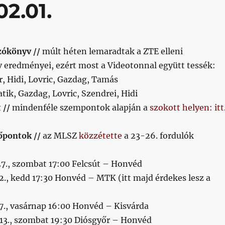
02.01.
zókönyv //
múlt héten lemaradtak a ZTE elleni
 eredményei, ezért most a Videotonnal együtt tessék:
 Hidi, Lovric, Gazdag, Tamás
tik, Gazdag, Lovric, Szendrei, Hidi
 //
mindenféle szempontok alapján a
szokott helyen: itt
őpontok //
az MLSZ
közzétette
a 23-26. fordulók
 27., szombat 17:00 Felcsút – Honvéd
 2., kedd 17:30 Honvéd – MTK (itt majd érdekes lesz a
 7., vasárnap 16:00 Honvéd – Kisvárda
 13., szombat 19:30 Diósgyőr – Honvéd