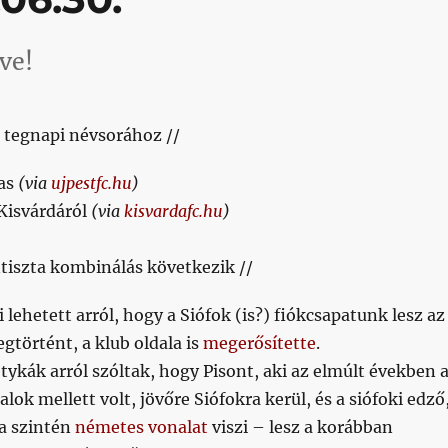
ve!
S tegnapi névsorához //
as
(via
ujpestfc.hu
)
Kisvárdáról
(via
kisvardafc.hu
)
tiszta kombinálás következik //
 lehetett arról, hogy a Siófok (is?) fiókcsapatunk lesz az
gtörtént, a klub oldala is
megerősítette
.
tykák arról szóltak, hogy Pisont, aki az elmúlt években 
alok mellett volt, jövőre Siófokra kerül, és a siófoki edző
 a szintén
németes vonalat
viszi – lesz a korábban