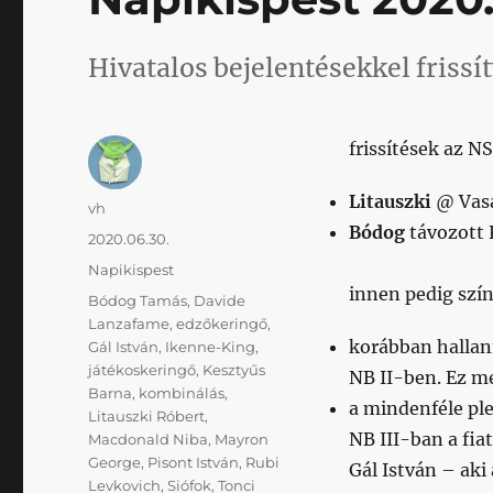
Hivatalos bejelentésekkel frissít
frissítések az N
Litauszki
@ Vas
Szerző
vh
Bódog
távozott 
Közzétéve
2020.06.30.
Kategória
Napikispest
innen pedig szín
Címke
Bódog Tamás
,
Davide
Lanzafame
,
edzőkeringő
,
korábban hallani
Gál István
,
Ikenne-King
,
játékoskeringő
,
Kesztyűs
NB II-ben. Ez me
Barna
,
kombinálás
,
a mindenféle ple
Litauszki Róbert
,
NB III-ban a fiat
Macdonald Niba
,
Mayron
George
,
Pisont István
,
Rubi
Gál István – aki
Levkovich
,
Siófok
,
Tonci