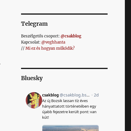
Telegram
Beszélgetős csoport:
@csakblog
Kapcsolat:
@veghhanta
//
Mi ez és hogyan működik?
.
Bluesky