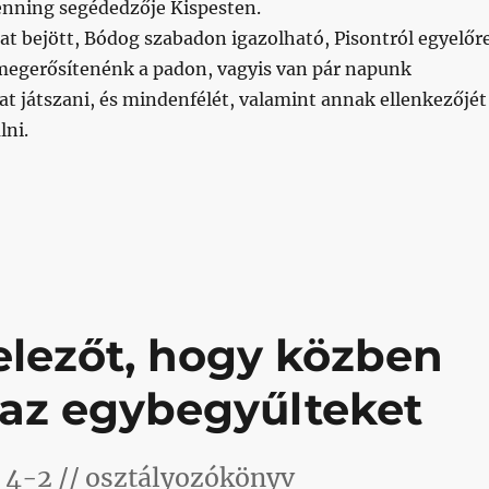
nning segédedzője Kispesten.
lat bejött, Bódog szabadon igazolható, Pisontról egyelőr
 megerősítenénk a padon, vagyis van pár napunk
t játszani, és mindenfélét, valamint annak ellenkezőjét
lni.
20.06.30.”
elezőt, hogy közben
 az egybegyűlteket
 4-2 // osztályozókönyv