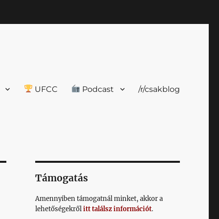
UFCC
Podcast
/r/csakblog
Támogatás
Amennyiben támogatnál minket, akkor a
lehetőségekről
itt találsz információt
.