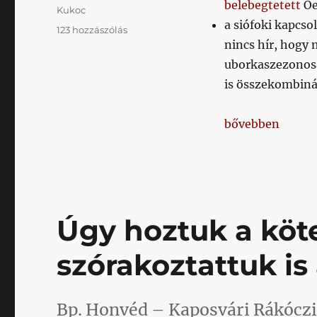
belebegtetett
Oe
Kukoc
a siófoki kapcso
Napikispest
123 hozzászólás
nincs hír, hogy
2020.06.30.
című
uborkaszezonosa
bejegyzéshez
is összekombiná
„Napikispest 20
bővebben
Úgy hoztuk a köt
szórakoztattuk is
Bp. Honvéd – Kaposvári Rákóczi