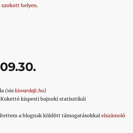
a
szokott helyen
.
1.02.01.”
09.30.
da
(via
kisvardafc.hu
)
 Kukettó kispesti bajnoki statisztikái
sítettem a blognak küldött támogatásokkal
elszámoló