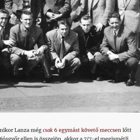
amikor Lanza még
csak
6 egymást követő meccsen
lőtt
Diósgyőr ellen is összejön, akkor a 7/7-el megismétli