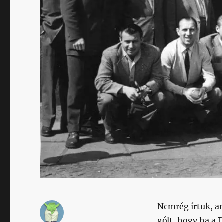
Nemrég írtuk, 
gólt, hogy ha a 