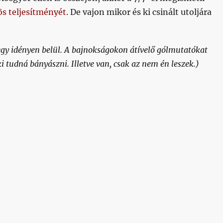
s teljesítményét
. De vajon mikor és ki csinált utoljára
egy idényen belül. A bajnokságokon átívelő gólmutatókat
i tudná bányászni. Illetve van, csak az nem én leszek.)
 a 7/7 már megvan, de mikor volt utoljára 8/8?”