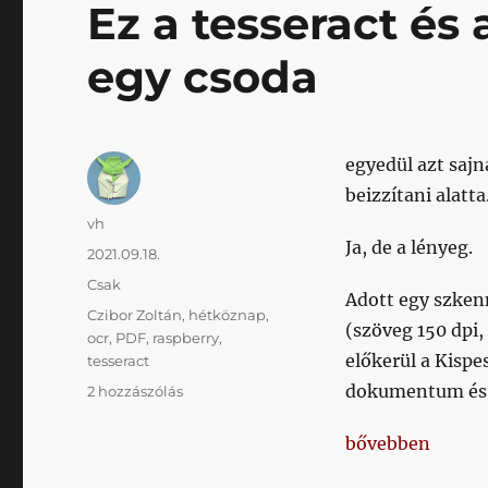
Ez a tesseract és
egy csoda
egyedül azt saj
beizzítani alatta
Szerző
vh
Ja, de a lényeg.
Közzétéve
2021.09.18.
Kategória
Csak
Adott egy szkenn
Címke
Czibor Zoltán
,
hétköznap
,
(szöveg 150 dpi
ocr
,
PDF
,
raspberry
,
előkerül a Kisp
tesseract
dokumentum és t
Ez
2 hozzászólás
a
tesseract
„Ez a tesseract 
bővebben
és
a