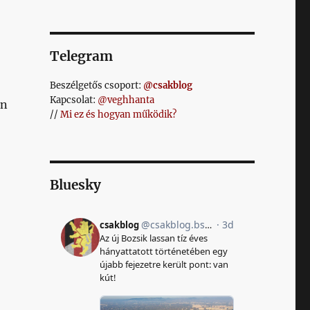
Telegram
Beszélgetős csoport:
@csakblog
Kapcsolat:
@veghhanta
en
//
Mi ez és hogyan működik?
Bluesky