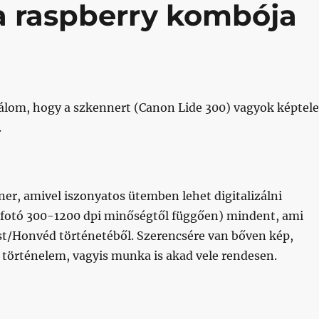
 a raspberry kombója
nálom, hogy a szkennert (Canon Lide 300) vagyok képtel
.
er, amivel iszonyatos ütemben lehet digitalizálni
, fotó 300-1200 dpi minőségtől függően) mindent, ami
est/Honvéd történetéből. Szerencsére van bőven kép,
örténelem, vagyis munka is akad vele rendesen.
és a raspberry kombója egy csoda”