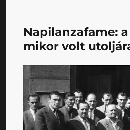
raspberry
kombója
egy
csoda
Napilanzafame: a
című
bejegyzéshez
mikor volt utoljár