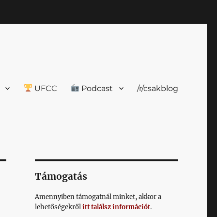
UFCC
Podcast
/r/csakblog
Támogatás
Amennyiben támogatnál minket, akkor a
lehetőségekről
itt találsz információt
.