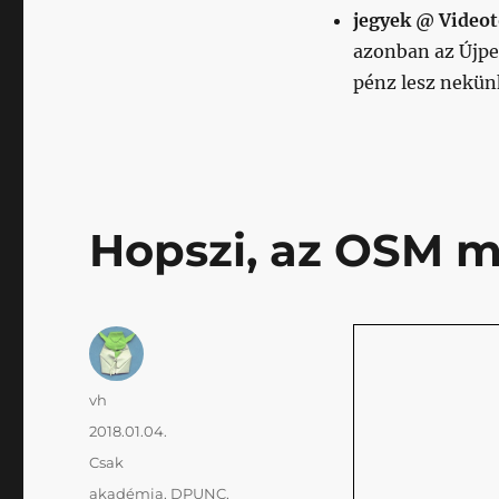
jegyek @ Videot
azonban az Újpe
pénz lesz nekünk
Hopszi, az OSM m
Szerző
vh
Közzétéve
2018.01.04.
Kategória
Csak
Címke
akadémia
,
DPUNC
,