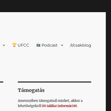
UFCC
Podcast
/r/csakblog
Támogatás
Amennyiben támogatnál minket, akkor a
lehetőségekről
itt találsz információt
.