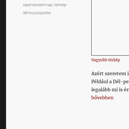
openstreetmap
,
térkép
Hopszi,
58 hozzászólás
az
OSM
már
ismeri
a
DPUNC-
ot
Nagyobb térkép
című
bejegyzéshez
Azért szeretem 
Például a Dél-pe
legalább mi is é
„Hopszi, az OS
bővebben