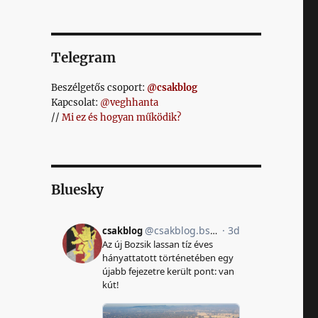
Telegram
Beszélgetős csoport:
@csakblog
Kapcsolat:
@veghhanta
//
Mi ez és hogyan működik?
Bluesky