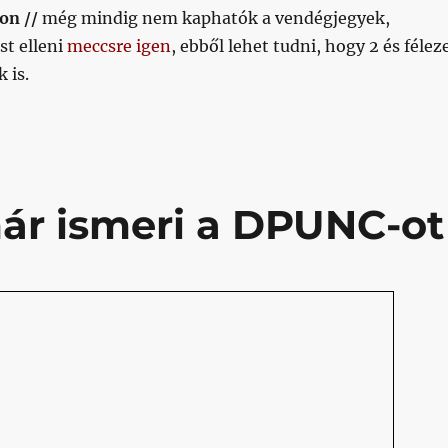
on //
még mindig nem kaphatók a vendégjegyek,
st elleni
meccsre igen
, ebből lehet tudni, hogy 2 és félez
 is.
ár ismeri a DPUNC-ot