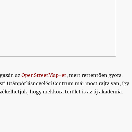
igazán az
OpenStreetMap-et
, mert rettentően gyors.
sti Utánpótlásnevelési Centrum már most rajta van, így
rzékelhetjük, hogy mekkora terület is az új akadémia.
M már ismeri a DPUNC-ot”