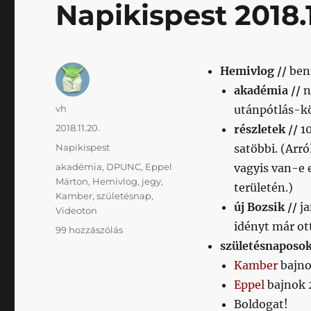
Napikispest 2018.1
Hemivlog //
ben
akadémia //
n
Szerző
vh
utánpótlás-kö
Közzétéve
2018.11.20.
részletek //
1
Kategória
Napikispest
satöbbi. (Arró
Címke
akadémia
,
DPUNC
,
Eppel
vagyis van-e e
Márton
,
Hemivlog
,
jegy
,
területén.)
Kamber
,
születésnap
,
új Bozsik //
j
Videoton
idényt már ot
Napikispest
99 hozzászólás
2018.11.20.
születésnaposok
című
Kamber
bajno
bejegyzéshez
Eppel
bajnok 
Boldogat!