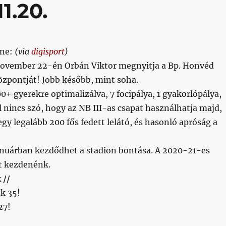
1.20.
ne:
(via
digisport
)
ovember 22-én Orbán Viktor megnyitja a Bp. Honvéd
zpontját! Jobb később, mint soha.
00+ gyerekre optimalizálva, 7 focipálya, 1 gyakorlópálya,
l nincs szó, hogy az NB III-as csapat használhatja majd,
gy legalább 200 fős fedett lelátó, és hasonló apróság a
anuárban kezdődhet a stadion bontása. A 2020-21-es
t kezdenénk.
 //
k 35!
27!