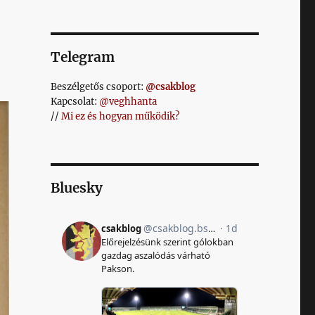
Telegram
Beszélgetős csoport:
@csakblog
Kapcsolat:
@veghhanta
//
Mi ez és hogyan működik?
Bluesky