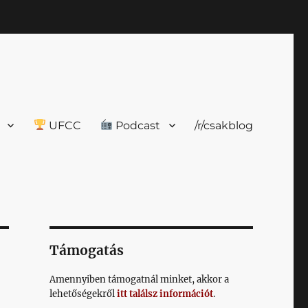
UFCC
Podcast
/r/csakblog
Támogatás
Amennyiben támogatnál minket, akkor a
lehetőségekről
itt találsz információt
.