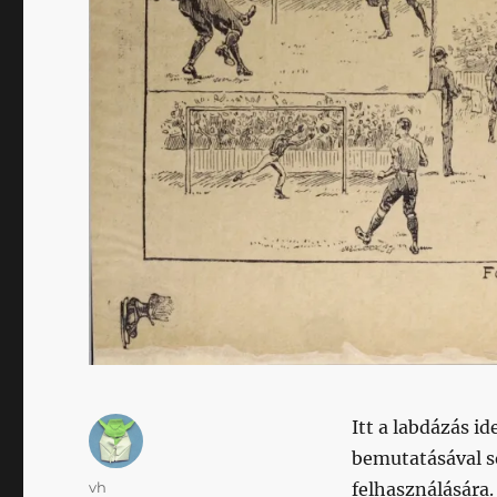
Itt a labdázás i
bemutatásával s
Szerző
vh
felhasználására.