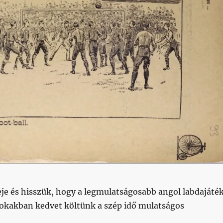
deje és hisszük, hogy a legmulatságosabb angol labdajáté
okakban kedvet költünk a szép idő mulatságos