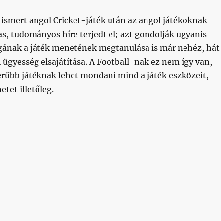
 ismert angol Cricket-játék után az angol játékoknak
s, tudományos híre terjedt el; azt gondolják ugyanis
ának a játék menetének megtanulása is már nehéz, hát
 ügyesség elsajátítása. A Football-nak ez nem így van,
erűbb játéknak lehet mondani mind a játék eszközeit,
tet illetőleg.
dajáték. (Football.)”