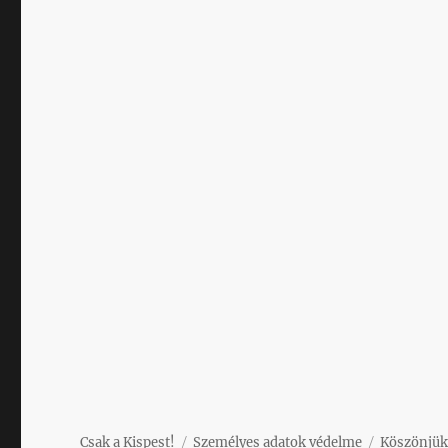
Csak a Kispest!
Személyes adatok védelme
Köszönjük