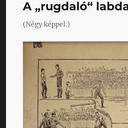
A „rugdaló“ labdaj
(Négy képpel.)