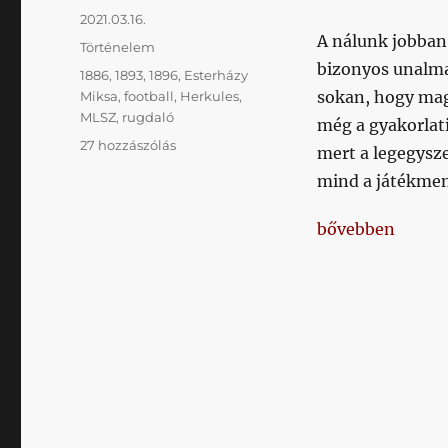
Közzétéve
2021.03.16.
A nálunk jobban
Kategória
Történelem
bizonyos unalma
Címke
1886
,
1893
,
1896
,
Esterházy
sokan, hogy mag
Miksa
,
football
,
Herkules
,
MLSZ
,
rugdaló
még a gyakorlati
A
27 hozzászólás
mert a legegysz
„rugdaló“
mind a játékmene
labdajáték.
(Football.)
„A „rugdaló“ lab
bővebben
című
bejegyzéshez