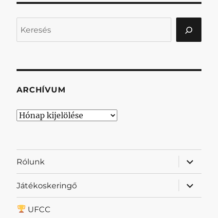
Keresés
ARCHÍVUM
Archívum
almenü
Rólunk
szétnyit
almenü
Játékoskeringő
szétnyit
UFCC