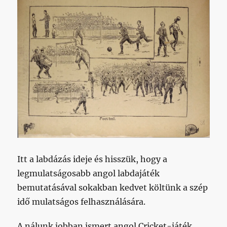
Itt a labdázás ideje és hisszük, hogy a
legmulatságosabb angol labdajáték
bemutatásával sokakban kedvet költünk a szép
idő mulatságos felhasználására.
A nálunk jobban ismert angol Cricket-játék