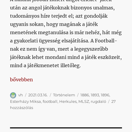
után az angol játékoknak bizonyos unalmas,
tudományos híre terjedt el; azt gondolják
ugyanis sokan, hogy magának a játék
menetének megtanulása is már nehéz, hát még
a gyakorlati ügyesség elsajátítása. A Football-
nak ez nem így van, mert a legegyszerűbb
játéknak lehet mondani mind a játék eszközeit,
mind a játékmenetet illetőleg.
„A „rugdaló“ labdajáték. (Football.)”
bővebben
Szerző
Közzétéve
Kategória
Címke
vh
2021.03.16.
Történelem
1886
,
1893
,
1896
,
Esterházy Miksa
,
football
,
Herkules
,
MLSZ
,
rugdaló
27
A
hozzászólás
„rugdaló“
labdajáték.
(Football.)
című