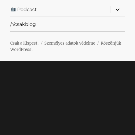
almenü
Podcast
szétnyit
/r/csakblog
Csak a Kispest!
Személyes adatok védelme
Köszönjük
WordPress!