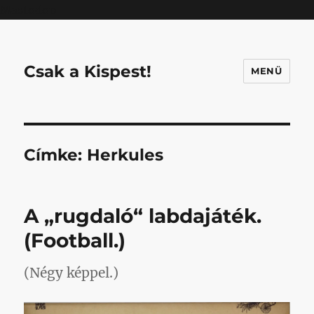
Mastodon
Csak a Kispest!
MENÜ
Címke:
Herkules
A „rugdaló“ labdajáték.
(Football.)
(Négy képpel.)