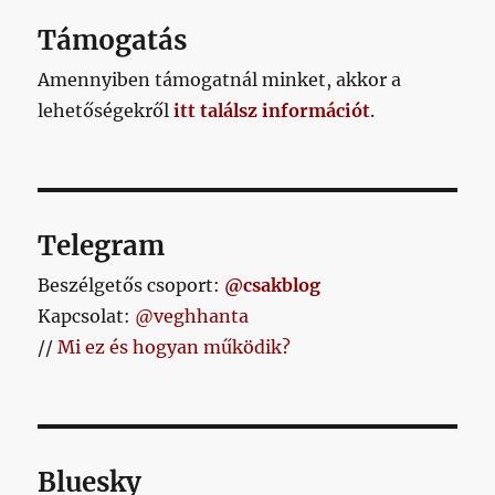
bejegyzéshez
Támogatás
Amennyiben támogatnál minket, akkor a
lehetőségekről
itt találsz információt
.
Telegram
Beszélgetős csoport:
@csakblog
Kapcsolat:
@veghhanta
//
Mi ez és hogyan működik?
Bluesky