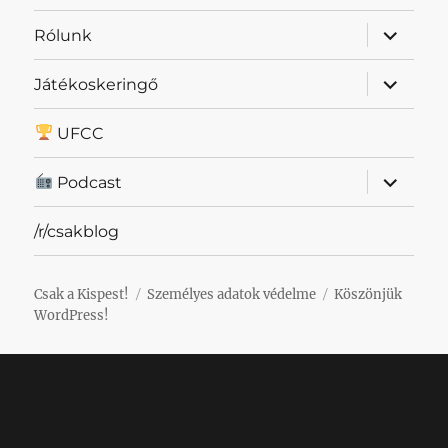
almenü
Rólunk
szétnyit
almenü
Játékoskeringő
szétnyit
UFCC
almenü
Podcast
szétnyit
/r/csakblog
Csak a Kispest!
Személyes adatok védelme
Köszönjük
WordPress!