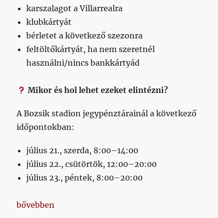
karszalagot a Villarrealra
klubkártyát
bérletet a következő szezonra
feltöltőkártyát, ha nem szeretnél
használni/nincs bankkártyád
Mikor és hol lehet ezeket elintézni?
A Bozsik stadion jegypénztárainál a következő
időpontokban:
július 21., szerda, 8:00–14:00
július 22., csütörtök, 12:00–20:00
július 23., péntek, 8:00–20:00
„Mielőtt kérdeznél, fusd át ezt a pár sort”
bővebben