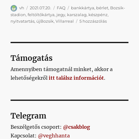
Szerző
Közzétéve
Kategória
Címke
vh
2021.07.20.
FAQ
bankkártya
,
bérlet
,
Bozsik-
stadion
,
feltöltőkártya
,
jegy
,
karszalag
,
készpénz
,
Mielőtt
nyitvatartás
,
újBozsik
,
Villarreal
5 hozzászólás
kérdeznél,
fusd
át
ezt
a
Támogatás
pár
sort
Amennyiben támogatnál minket, akkor a
című
lehetőségekről
itt találsz információt
.
bejegyzéshez
Telegram
Beszélgetős csoport:
@csakblog
Kapcsolat:
@veghhanta