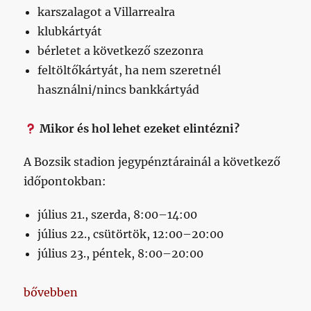
karszalagot a Villarrealra
klubkártyát
bérletet a következő szezonra
feltöltőkártyát, ha nem szeretnél
használni/nincs bankkártyád
Mikor és hol lehet ezeket elintézni?
A Bozsik stadion jegypénztárainál a következő
időpontokban:
július 21., szerda, 8:00–14:00
július 22., csütörtök, 12:00–20:00
július 23., péntek, 8:00–20:00
„Mielőtt kérdeznél, fusd át ezt a pár sort”
bővebben