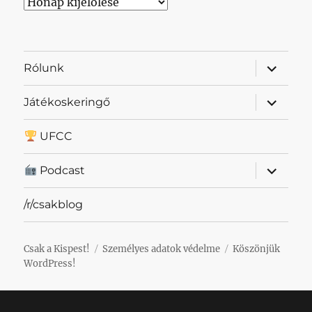
Archívum
almenü
Rólunk
szétnyit
almenü
Játékoskeringő
szétnyit
UFCC
almenü
Podcast
szétnyit
/r/csakblog
Csak a Kispest!
Személyes adatok védelme
Köszönjük
WordPress!