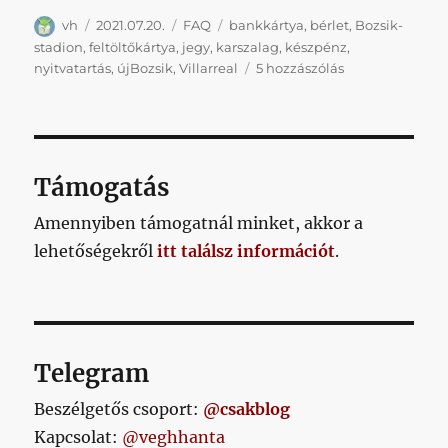
Szerző
Közzétéve
Kategória
Címke
vh
2021.07.20.
FAQ
bankkártya
,
bérlet
,
Bozsik-
stadion
,
feltöltőkártya
,
jegy
,
karszalag
,
készpénz
,
Mielőtt
nyitvatartás
,
újBozsik
,
Villarreal
5 hozzászólás
kérdeznél,
fusd
át
ezt
a
Támogatás
pár
sort
Amennyiben támogatnál minket, akkor a
című
lehetőségekről
itt találsz információt
.
bejegyzéshez
Telegram
Beszélgetős csoport:
@csakblog
Kapcsolat:
@veghhanta