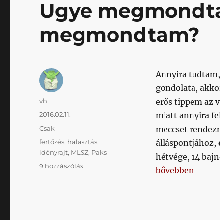
Ugye megmondta
megmondtam?
Annyira tudtam,
gondolata, akko
Szerző
vh
erős tippem az v
Közzétéve
2016.02.11.
miatt annyira fe
Kategória
Csak
meccset rendezn
Címke
fertőzés
,
halasztás
,
álláspontjához,
idényrajt
,
MLSZ
,
Paks
hétvége, 14 bajn
Ugye
9 hozzászólás
„Ugye megmond
bővebben
megmondtam,
hogy
megmondtam?
című
bejegyzéshez