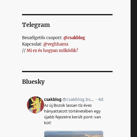
Telegram
Beszélgetős csoport:
@csakblog
Kapcsolat:
@veghhanta
//
Mi ez és hogyan működik?
Bluesky