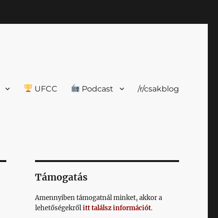
UFCC
Podcast
/r/csakblog
Támogatás
Amennyiben támogatnál minket, akkor a
lehetőségekről
itt találsz információt
.