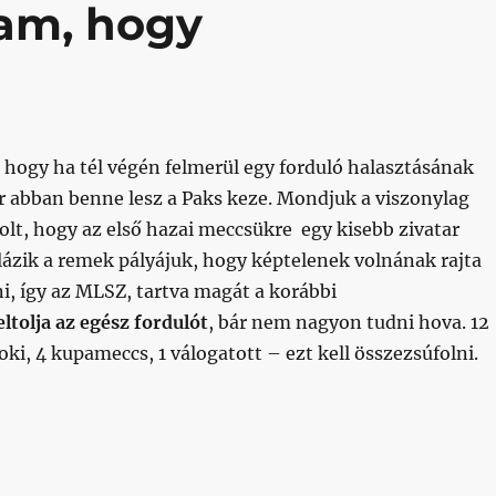
m, hogy
 hogy ha tél végén felmerül egy forduló halasztásának
r abban benne lesz a Paks keze. Mondjuk a viszonylag
olt, hogy az első hazai meccsükre egy kisebb zivatar
lázik a remek pályájuk, hogy képtelenek volnának rajta
i, így az MLSZ, tartva magát a korábbi
eltolja az egész fordulót
, bár nem nagyon tudni hova. 12
oki, 4 kupameccs, 1 válogatott – ezt kell összezsúfolni.
tam, hogy megmondtam?”