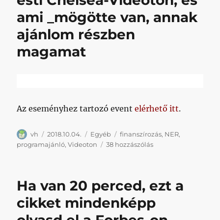
esti Chelsea-Videoton, és
ami _mögötte van, annak
ajánlom részben
magamat
Az eseményhez tartozó event
elérhető itt
.
Szerző
Közzétéve
Kategória
Címke
vh
2018.10.04.
Egyéb
finanszírozás
,
NER
,
Ha
programajánló
,
Videoton
38 hozzászólás
valakit
érdekelne
az
Ha van 20 perced, ezt a
esti
Chelsea-
cikket mindenképp
Videoton,
és