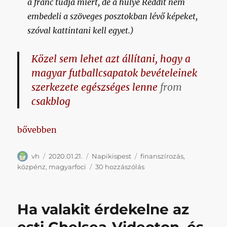
a franc tudja miért, de a hülye Reddit nem
embedeli a szöveges posztokban lévő képeket,
szóval kattintani kell egyet.)
Közel sem lehet azt állítani, hogy a
magyar futballcsapatok bevételeinek
szerkezete egészséges lenne
from
csakblog
„Napikispest 2020.01.21.”
bővebben
Szerző
Közzétéve
Kategória
Címke
vh
2020.01.21.
Napikispest
finanszírozás
,
Napikispest
közpénz
,
magyarfoci
30 hozzászólás
2020.01.21.
című
bejegyzéshez
Ha valakit érdekelne az