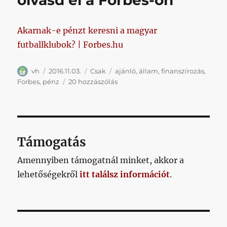
olvasd el a Forbes-on
ami
_mögötte
van,
Akarnak-e pénzt keresni a magyar
annak
futballklubok? | Forbes.hu
ajánlom
részben
Szerző
Közzétéve
Kategória
Címke
magamat
vh
2016.11.03.
Csak
ajánló
,
állam
,
finanszírozás
,
című
Ha
Forbes
,
pénz
20 hozzászólás
bejegyzéshez
van
20
perced,
ezt
a
Támogatás
cikket
mindenképp
Amennyiben támogatnál minket, akkor a
olvasd
lehetőségekről
itt találsz információt
.
el
a
Forbes-
on
című