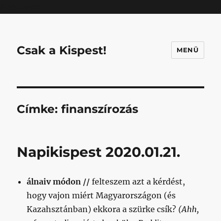
Mastodon
Csak a Kispest!
MENÜ
Címke:
finanszírozás
Napikispest 2020.01.21.
álnaiv módon //
felteszem azt a kérdést,
hogy vajon miért Magyarországon (és
Kazahsztánban) ekkora a szürke csík?
(Ahh,