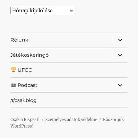
Archívum
almenü
Rólunk
szétnyit
almenü
Játékoskeringő
szétnyit
UFCC
almenü
Podcast
szétnyit
/r/csakblog
Csak a Kispest!
Személyes adatok védelme
Köszönjük
WordPress!