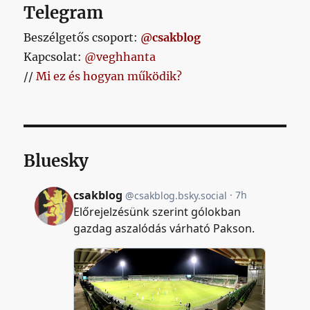
bejegyzéshez
Telegram
Beszélgetős csoport:
@csakblog
Kapcsolat:
@veghhanta
//
Mi ez és hogyan működik?
Bluesky