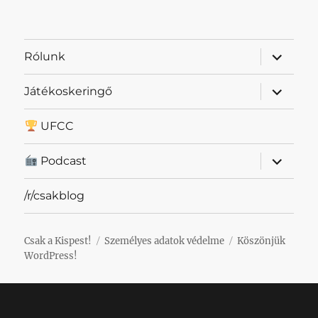
almenü
Rólunk
szétnyit
almenü
Játékoskeringő
szétnyit
UFCC
almenü
Podcast
szétnyit
/r/csakblog
Csak a Kispest!
Személyes adatok védelme
Köszönjük
WordPress!