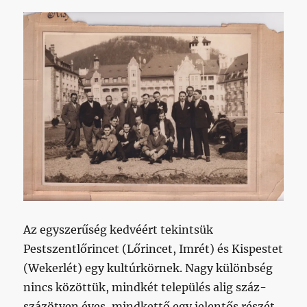
Az egyszerűség kedvéért tekintsük
Pestszentlőrincet (Lőrincet, Imrét) és Kispestet
(Wekerlét) egy kultúrkörnek. Nagy különbség
nincs közöttük, mindkét település alig száz-
százötven éves, mindkettő egy jelentős részét