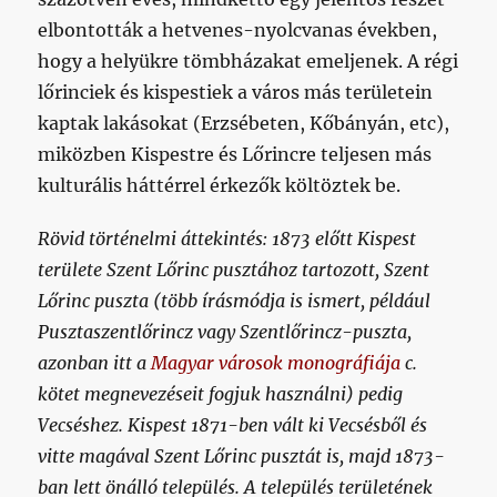
elbontották a hetvenes-nyolcvanas években,
hogy a helyükre tömbházakat emeljenek. A régi
lőrinciek és kispestiek a város más területein
kaptak lakásokat (Erzsébeten, Kőbányán, etc),
miközben Kispestre és Lőrincre teljesen más
kulturális háttérrel érkezők költöztek be.
Rövid történelmi áttekintés: 1873 előtt Kispest
területe Szent Lőrinc pusztához tartozott, Szent
Lőrinc puszta (több írásmódja is ismert, például
Pusztaszentlőrincz vagy Szentlőrincz-puszta,
azonban itt a
Magyar városok monográfiája
c.
kötet megnevezéseit fogjuk használni) pedig
Vecséshez. Kispest 1871-ben vált ki Vecsésből és
vitte magával Szent Lőrinc pusztát is, majd 1873-
ban lett önálló település. A település területének