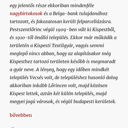
egy jelentős része ekkoriban mindenféle
nagybirtokosok
és a Belga-bank tulajdonához
tartozott, és fokozatosan került felparcellázásra.
Pestszentlőrinc végül 1909-ben vált ki Kispestből,
és 1910-től önálló település. Ekkor már működik a
területén a Kispesti Textilgyár, vagyis semmi
meglepő nincs abban, hogy az alapításakor még
Kispesthez tartozó területen később is megmaradt
a gyár neve. A lényeg, hogy egy időben mindkét
település Vecsés volt, de településhez hasonló dolog
akkoriban inkább Lőrincen volt, majd közösen
Kispest lettek, aztán két külön település, majd
megyei jogú városok, és végül budapesti kerületek.
„Kispesti és lőrinci csapatok a magyar futball élvon
bővebben