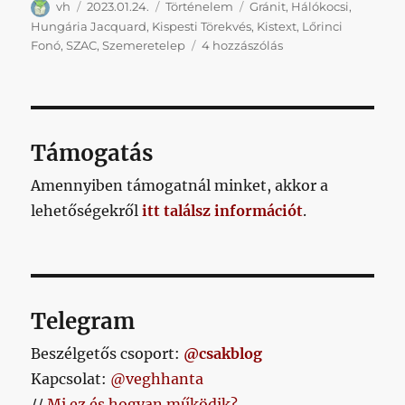
Szerző
Közzétéve
Kategória
Címke
vh
2023.01.24.
Történelem
Gránit
,
Hálókocsi
,
Hungária Jacquard
,
Kispesti Törekvés
,
Kistext
,
Lőrinci
Kispesti
Fonó
,
SZAC
,
Szemeretelep
4 hozzászólás
és
lőrinci
csapatok
a
magyar
Támogatás
futball
élvonalában
Amennyiben támogatnál minket, akkor a
című
lehetőségekről
itt találsz információt
.
bejegyzéshez
Telegram
Beszélgetős csoport:
@csakblog
Kapcsolat:
@veghhanta
//
Mi ez és hogyan működik?