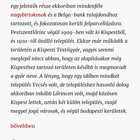
egy jelentős része ekkoriban mindenféle
nagybirtokosok
és a Belga-bank tulajdonához
tartozott, és fokozatosan került felparcellázásra.
Pestszentlőrinc végül 1909-ben vált ki Kispestből,
és 1910-től önálló település. Ekkor már működik a
területén a Kispesti Textilgyár, vagyis semmi
meglepő nincs abban, hogy az alapításakor még
Kispesthez tartozó területen később is megmaradt
a gyár neve. A lényeg, hogy egy időben mindkét
település Vecsés volt, de településhez hasonló dolog
akkoriban inkább Lőrincen volt, majd közösen
Kispest lettek, aztán két külön település, majd
megyei jogú városok, és végül budapesti kerületek.
„Kispesti és lőrinci csapatok a magyar futball élvon
bővebben