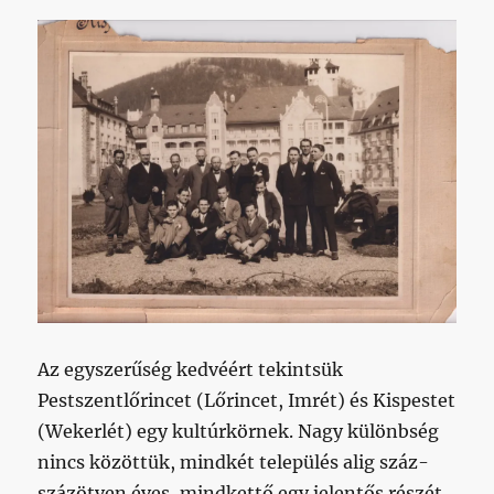
Az egyszerűség kedvéért tekintsük
Pestszentlőrincet (Lőrincet, Imrét) és Kispestet
(Wekerlét) egy kultúrkörnek. Nagy különbség
nincs közöttük, mindkét település alig száz-
százötven éves, mindkettő egy jelentős részét