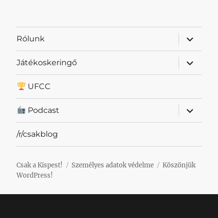
almenü
Rólunk
szétnyit
almenü
Játékoskeringő
szétnyit
UFCC
almenü
Podcast
szétnyit
/r/csakblog
Csak a Kispest!
Személyes adatok védelme
Köszönjük
WordPress!