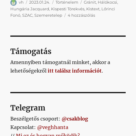
Szerző
Közzétéve
Kategória
Címke
vh
2023.01.24.
Történelem
Gránit
,
Hálókocsi
,
Hungária Jacquard
,
Kispesti Törekvés
,
Kistext
,
Lőrinci
Kispesti
Fonó
,
SZAC
,
Szemeretelep
4 hozzászólás
és
lőrinci
csapatok
a
magyar
Támogatás
futball
élvonalában
Amennyiben támogatnál minket, akkor a
című
lehetőségekről
itt találsz információt
.
bejegyzéshez
Telegram
Beszélgetős csoport:
@csakblog
Kapcsolat:
@veghhanta
//
Mi ez és hogyan működik?