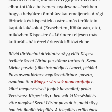
elbontották a hetvenes-nyolcvanas években,
hogy a helyükre tömbházakat emeljenek. A régi
lőrinciek és kispestiek a város más területein
kaptak lakásokat (Erzsébeten, Kőbányán, etc),
miközben Kispestre és Lőrincre teljesen más
kulturális háttérrel érkezők költöztek be.
Rövid történelmi áttekintés: 1873 előtt Kispest
területe Szent Lőrinc pusztához tartozott, Szent
Lőrinc puszta (több írásmódja is ismert, például
Pusztaszentlőrincz vagy Szentlőrincz-puszta,
azonban itt a
Magyar városok monográfiája
c.
kötet megnevezéseit fogjuk használni) pedig
Vecséshez. Kispest 1871-ben vált ki Vecsésből és
vitte magával Szent Lőrinc pusztát is, majd 1873-
ban lett önálló település. A település területének