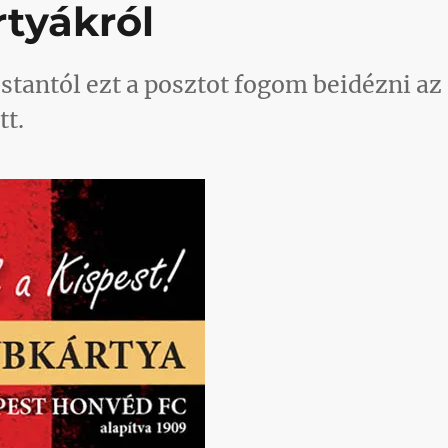
rtyákról
tantól ezt a posztot fogom beidézni az
tt.