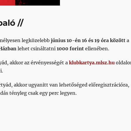
aló //
mélyesen legközelebb
június 10-én 16 és 19 óra között
a
 Házban
lehet csináltatni
1000 forint
ellenében.
yád, akkor az érvényességét a
klubkartya.mlsz.hu
oldalo
i.
tyád, akkor ugyanitt van lehetőséged előregisztrációra,
dás tényleg csak egy perc legyen.
kártyákról”