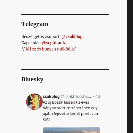
Telegram
Beszélgetős csoport:
@csakblog
Kapcsolat:
@veghhanta
//
Mi ez és hogyan működik?
Bluesky