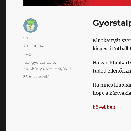
Gyorstalp
Szerző
vh
Klubkártyát sze
Közzétéve
2021.06.04.
kispesti
Futball
Kategória
FAQ
Címke
Ha van klubkárt
faq
,
gyorstalpaló
,
klubkártya
,
közszolgálati
tudod ellenőrizn
Pár
36 hozzászólás
szót
Ha nincs klubkár
a
hogy a kártyakia
klubkártyákról
című
„Pár szót a klub
bővebben
bejegyzéshez