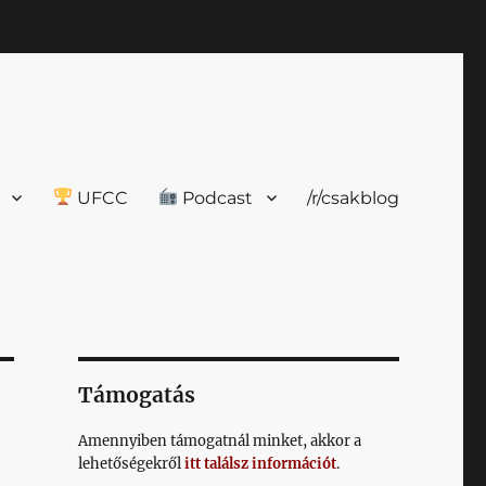
UFCC
Podcast
/r/csakblog
Támogatás
Amennyiben támogatnál minket, akkor a
lehetőségekről
itt találsz információt
.