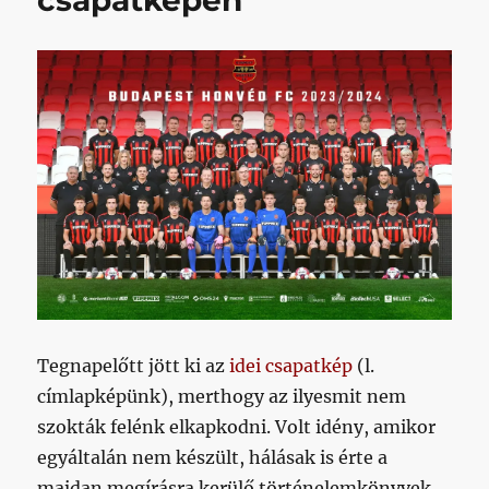
csapatképen
Tegnapelőtt jött ki az
idei csapatkép
(l.
címlapképünk), merthogy az ilyesmit nem
szokták felénk elkapkodni. Volt idény, amikor
egyáltalán nem készült, hálásak is érte a
majdan megírásra kerülő történelemkönyvek,