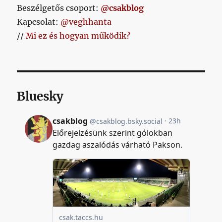
Beszélgetős csoport:
@csakblog
Kapcsolat:
@veghhanta
//
Mi ez és hogyan működik?
Bluesky