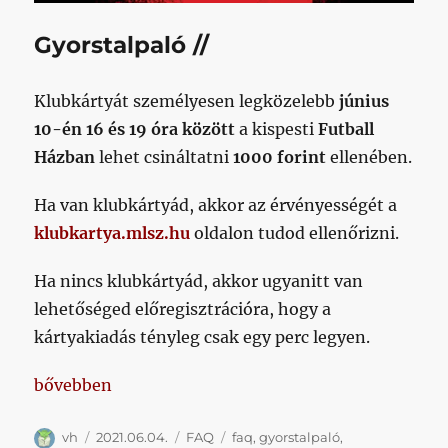
Gyorstalpaló //
Klubkártyát személyesen legközelebb
június
10-én 16 és 19 óra között
a kispesti
Futball
Házban
lehet csináltatni
1000 forint
ellenében.
Ha van klubkártyád, akkor az érvényességét a
klubkartya.mlsz.hu
oldalon tudod ellenőrizni.
Ha nincs klubkártyád, akkor ugyanitt van
lehetőséged előregisztrációra, hogy a
kártyakiadás tényleg csak egy perc legyen.
„Pár szót a klubkártyákról”
bővebben
Szerző
Közzétéve
Kategória
Címke
vh
2021.06.04.
FAQ
faq
,
gyorstalpaló
,