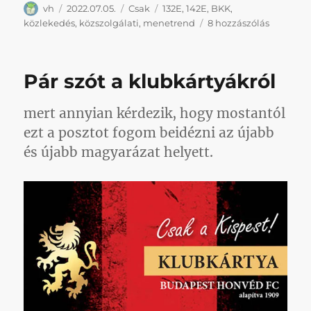
Szerző
Közzétéve
Kategória
Címke
vh
2022.07.05.
Csak
132E
,
142E
,
BKK
,
Azért
közlekedés
,
közszolgálati
,
menetrend
8 hozzászólás
legyen
egy
kis
Pár szót a klubkártyákról
örömhír
is
mára:
mert annyian kérdezik, hogy mostantól
új
ezt a posztot fogom beidézni az újabb
buszokat
és újabb magyarázat helyett.
indít
a
BKK
a
Bozsikho
című
bejegyzé