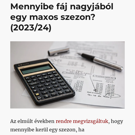
Mennyibe fáj nagyjából
kedvéért
írjuk,
egy maxos szezon?
akik
(2023/24)
nem
merték
megkérdezni,
hogy
ki
kicsoda
a
csapatképen
című
bejegyzéshez
Az elmúlt években
rendre megvizsgáltuk
, hogy
mennyibe kerül egy szezon, ha