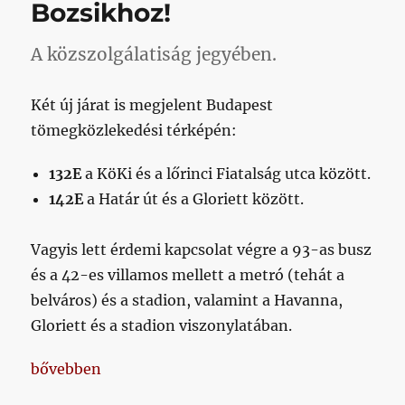
Bozsikhoz!
A közszolgálatiság jegyében.
Két új járat is megjelent Budapest
tömegközlekedési térképén:
132E
a KöKi és a lőrinci Fiatalság utca között.
142E
a Határ út és a Gloriett között.
Vagyis lett érdemi kapcsolat végre a 93-as busz
és a 42-es villamos mellett a metró (tehát a
belváros) és a stadion, valamint a Havanna,
Gloriett és a stadion viszonylatában.
„Azért legyen egy kis örömhír is mára: új buszokat 
bővebben