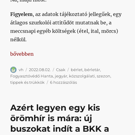
Figyelem
, az adatok tájékoztató jellegűek, egy
átlagos szurkolói attitűdöt mutatnak be, a
meccsnapi egyéb költségek (étel, ital, mörcs)
nélkül.
„Mennyibe fáj nagyjából egy maxos szezon?”
bővebben
Szerző
Közzétéve
Kategória
Címke
vh
2022.08.02.
Csak
bérlet
,
bérletár
,
Fogyasztóvédő Hanta
,
jegyár
,
közszolgálati
,
szezon
,
Mennyibe
tippek és trükkök
6 hozzászólás
fáj
nagyjából
egy
Azért legyen egy kis
maxos
szezon?
örömhír is mára: új
című
buszokat indít a BKK a
bejegyzéshez