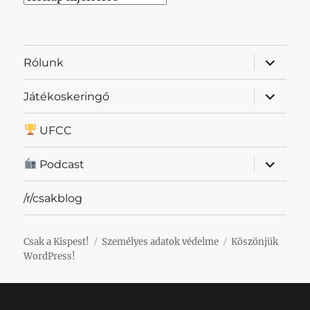
almenü
Rólunk
szétnyit
almenü
Játékoskeringő
szétnyit
UFCC
almenü
Podcast
szétnyit
/r/csakblog
Csak a Kispest!
Személyes adatok védelme
Köszönjük
WordPress!