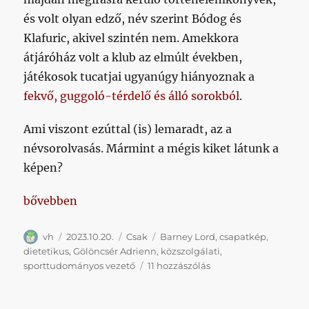
és volt olyan edző, név szerint Bódog és
Klafuric, akivel szintén nem. Amekkora
átjáróház volt a klub az elmúlt években,
játékosok tucatjai ugyanúgy hiányoznak a
fekvő, guggoló-térdelő és álló sorokból
.
Ami viszont ezúttal (is) lemaradt, az a
névsorolvasás. Mármint a mégis kiket látunk a
képen?
„Ezt a posztot azok kedvéért írjuk, akik nem merté
bővebben
Szerző
Közzétéve
Kategória
Címke
vh
2023.10.20.
Csak
Barney Lord
,
csapatkép
,
dietetikus
,
Gölöncsér Adrienn
,
közszolgálati
,
Ezt
sporttudományos vezető
11 hozzászólás
a
posztot
azok