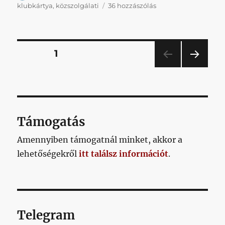
Pár
klubkártya
,
közszolgálati
36 hozzászólás
szót
a
klubkártyákról
című
Bejegyzések
OLDAL
1
bejegyzéshez
KÖV
lapozása
ETKE
ZŐ
OLD
AL
Támogatás
Amennyiben támogatnál minket, akkor a
lehetőségekről
itt találsz információt
.
Telegram