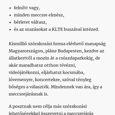
felnőtt vagy,
minden meccsre elmész,
bérletet váltasz,
és az utazásokat a KLTE buszával intézed.
Kismillió szórakozási forma elérhető manapság
Magyarországon, pláne Budapesten, kezdve az
állatkerttől a mozin át a csúszdaparkokig, de
akár maradhatsz otthon tévézni,
videójátékozni, eljárhatsz kocsmába,
lóversenyre, koncertekre, szóval tényleg
bőséges a választék. Mindennek van ára, így a
meccsrejárásnak is.
A posztnak nem célja más szórakozási
lehetőségekkel összevetni a meccsrejárás