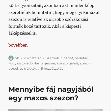
költségvonzatait, azonban azt mindenképp
szeretnénk bemutatni, hogy még egy kimaxolt
szezon is relatíve az olcsóbb szórakozási
formák közé tartozik. Akár a kispesti
árképzéssel is.
„Mennyibe fáj nagyjából egy maxos szezon? (2023/
bővebben
Szerző
Közzétéve
Kategória
Címke
vh
2023.07.07.
Számok
bérlet
,
bérletár
,
Fogyasztóvédő Hanta
,
jegyár
,
közszolgálati
,
szezon
,
Mennyibe
tippek és trükkök
9 hozzászólás
fáj
nagyjából
egy
Mennyibe fáj nagyjából
maxos
szezon?
egy maxos szezon?
(2023/24)
című
bejegyzéshez