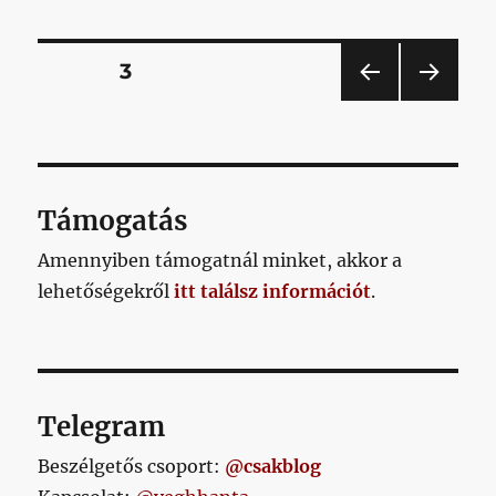
a
szerbek
ellen
Bejegyzések
OLDAL
3
című
bejegyzéshez
ELŐ
KÖV
lapozása
ZŐ
ETKE
OLD
ZŐ
AL
OLD
AL
Támogatás
Amennyiben támogatnál minket, akkor a
lehetőségekről
itt találsz információt
.
Telegram
Beszélgetős csoport:
@csakblog