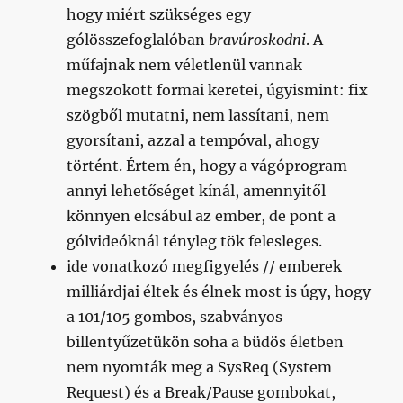
hogy miért szükséges egy
gólösszefoglalóban
bravúroskodni
. A
műfajnak nem véletlenül vannak
megszokott formai keretei, úgyismint: fix
szögből mutatni, nem lassítani, nem
gyorsítani, azzal a tempóval, ahogy
történt. Értem én, hogy a vágóprogram
annyi lehetőséget kínál, amennyitől
könnyen elcsábul az ember, de pont a
gólvideóknál tényleg tök felesleges.
ide vonatkozó megfigyelés // emberek
milliárdjai éltek és élnek most is úgy, hogy
a 101/105 gombos, szabványos
billentyűzetükön soha a büdös életben
nem nyomták meg a SysReq (System
Request) és a Break/Pause gombokat,