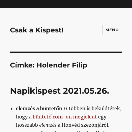
Mastodon
Csak a Kispest!
MENÜ
Címke:
Holender Filip
Napikispest 2021.05.26.
elemzés a büntetőn //
többen is beküldtétek,
hogy a
büntető.com-on megjelent
egy
hosszabb
elemzés
a Honvéd szezonjáról.