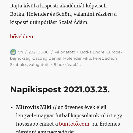
Rajta kívül a kispesti akadémiát képviseli
Botka, Holender és Schön, valamint
részben
a
kispesti utánpótlást Szalai Ádám.
„Gazdag ott van Rossi bő keretében”
bővebben
Szerző
Közzétéve
Kategória
Címke
vh
2021.05.06.
Válogatott
Botka Endre
,
Európa-
bajnokság
,
Gazdag Dániel
,
Holender Filip
,
keret
,
Schön
Gazdag
Szabolcs
,
válogatott
9 hozzászólás
ott
van
Rossi
Napikispest 2021.03.23.
bő
keretében
című
Mitrovits Miki //
az ötvenes évek eleji
bejegyzéshez
lengyel-magyar futballkapcsolatokról írt egy
hosszabb cikket a
büntető.com
-ra. Érdemes
rászánni egy negyedórát.