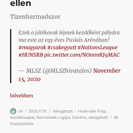
ellen
Tizenharmadszor
Ezek a játékosok lépnek kezdőként pályára
ma este az egy éves Puskás Arénában!
#magyarok
#csakegyutt
#NationsLeague
#HUNSRB
pic.twitter.com/NOmmRJ9MAC
— MLSZ (@MLSZhivatalos)
November
15, 2020
„Holender kezd a szerbek ellen”
bővebben
Szerző
Közzétéve
Kategória
Címke
vh
2020.11.15.
Válogatott
Holender Filip
,
kezdőcsapat
,
Nemzetek Ligája
,
Szerbia
,
válogatott
28
Holender
hozzászólás
kezd