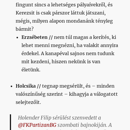
fingunt sincs a lehetséges pályaívekről, és
Kerezsit is csak párszor láttuk játszani,
mégis, milyen alapon mondanánk tényleg
bármit?
Erzsébeten //
nem túl magas a kerítés, ki
lehet menni megnézni, ha valakit annyira
érdekel. A kanapéval sajnos nem tudunk
mit kezdeni, hiszen nekünk is van
életünk.
Holcsika //
tegnap megsérült, és – minden
valószínűség szerint – kihagyja a válogatott
selejtezőit.
Holender Filip sérülést szenvedett a
@FKPartizanBG
szombati bajnokiján. A