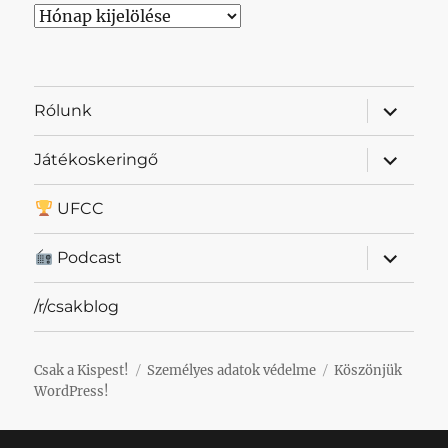
Archívum
almenü
Rólunk
szétnyit
almenü
Játékoskeringő
szétnyit
UFCC
almenü
Podcast
szétnyit
/r/csakblog
Csak a Kispest!
Személyes adatok védelme
Köszönjük
WordPress!