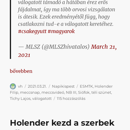
válogatott támadó a hátában érez erős
fájdalmat, így ma több orvosi vizsgálaton
is átesik. Ezek eredményétől függ, hogy
csatlakozni tud-e a válogatott keretéhez.
#csakegyutt
#magyarok
— MLSZ (@MLSZhivatalos)
March 21,
2021
„Napikispest 2021.03.21.”
bővebben
Szerző
Közzétéve
Kategória
Címke
vh
2021.03.21.
Napikispest
ESMTK
,
Holender
Filip
,
meccsnap
,
meccsvideó
,
NB III
,
Siófok
,
téli szünet
,
Napikispest
Tichy Lajos
,
válogatott
115 hozzászólás
2021.03.21.
című
bejegyzéshez
Holender kezd a szerbek