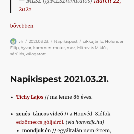
— MLSZ (@MLSZhivatalos)
March 22,
2021
„Napikispest 2021.03.23.”
bővebben
Szerző
Közzétéve
Kategória
Címke
vh
2021.03.23.
Napikispest
cikkajánló
,
Holender
Filip
,
hyvor
,
kommentmotor
,
mez
,
Mitrovits Miklós
,
sérülés
,
válogatott
Napikispest 2021.03.21.
Tichy Lajos
//
ma lenne 86 éves.
zenés-táncos videó //
a Honvéd-Siófok
edzőmeccs góljairól
.
(via honvedfc.hu)
mondjuk én //
egyáltalán nem értem,