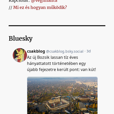
Kapcsolat:
@veghhanta
//
Mi ez és hogyan működik?
Bluesky