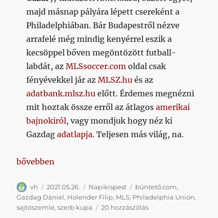
majd másnap pályára lépett csereként a
Philadelphiában. Bár Budapestről nézve
arrafelé még mindig kenyérrel eszik a
kecsöppel bőven megöntözött futball-
labdát, az
MLSsoccer.com
oldal csak
fényévekkel jár az
MLSZ.hu
és az
adatbank.mlsz.hu
előtt. Érdemes megnézni
mit hoztak össze erről az átlagos
amerikai
bajnokiról
, vagy mondjuk hogy néz ki
Gazdag
adatlapja
. Teljesen más világ, na.
„Napikispest 2021.05.26.”
bővebben
Szerző
Közzétéve
Kategória
Címke
vh
2021.05.26.
Napikispest
büntető.com
,
Gazdag Dániel
,
Holender Filip
,
MLS
,
Philadelphia Union
,
Napikispest
sajtószemle
,
szerb kupa
20 hozzászólás
2021.05.26.