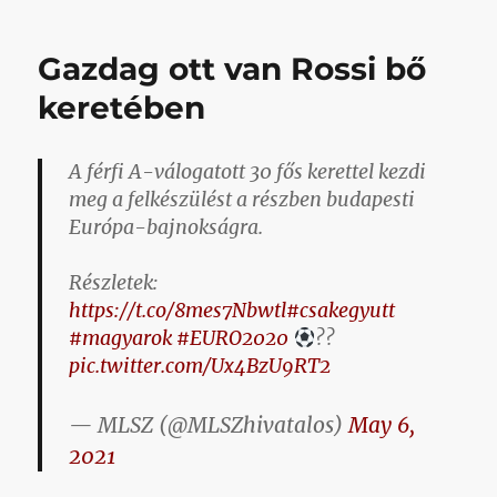
című
bejegyzéshez
Gazdag ott van Rossi bő
keretében
A férfi A-válogatott 30 fős kerettel kezdi
meg a felkészülést a részben budapesti
Európa-bajnokságra.
Részletek:
https://t.co/8mes7Nbwtl
#csakegyutt
#magyarok
#EURO2020
??
pic.twitter.com/Ux4BzU9RT2
— MLSZ (@MLSZhivatalos)
May 6,
2021