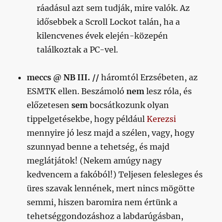
ráadásul azt sem tudják, mire valók. Az
idősebbek a Scroll Lockot talán, ha a
kilencvenes évek elején-közepén
találkoztak a PC-vel.
meccs @ NB III. //
háromtól Erzsébeten, az
ESMTK ellen. Beszámoló
nem
lesz róla, és
előzetesen
sem
bocsátkozunk olyan
tippelgetésekbe, hogy például
Kerezsi
mennyire jó lesz majd a szélen, vagy, hogy
szunnyad benne a tehetség, és majd
meglátjátok! (Nekem amúgy nagy
kedvencem a fakóból!) Teljesen felesleges és
üres szavak lennének, mert nincs mögötte
semmi, hiszen baromira nem értünk a
tehetséggondozáshoz a labdarúgásban,