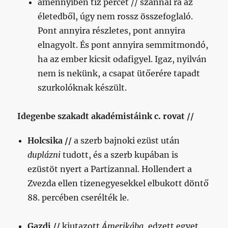
amennyiben tíz percet // szánnál rá az
életedből, úgy nem rossz összefoglaló.
Pont annyira részletes, pont annyira
elnagyolt. És pont annyira semmitmondó,
ha az ember kicsit odafigyel. Igaz, nyilván
nem is nekünk, a csapat ütőerére tapadt
szurkolóknak készült.
Idegenbe szakadt akadémistáink c. rovat //
Holcsika //
a szerb bajnoki ezüst után
duplázni
tudott, és a szerb kupában is
ezüstöt nyert a Partizannal. Hollendert a
Zvezda ellen tizenegyesekkel elbukott döntő
88. percében cserélték le.
Gazdi //
kiutazott
Ámerikába
, edzett egyet,