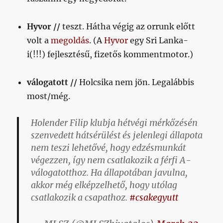
Hyvor //
teszt. Hátha végig az orrunk előtt
volt a
megoldás
. (A
Hyvor
egy Sri Lanka-
i(!!!) fejlesztésű, fizetős kommentmotor.)
válogatott //
Holcsika nem jön. Legalábbis
most/még.
Holender Filip klubja hétvégi mérkőzésén
szenvedett hátsérülést és jelenlegi állapota
nem teszi lehetővé, hogy edzésmunkát
végezzen, így nem csatlakozik a férfi A-
válogatotthoz. Ha állapotában javulna,
akkor még elképzelhető, hogy utólag
csatlakozik a csapathoz.
#csakegyutt