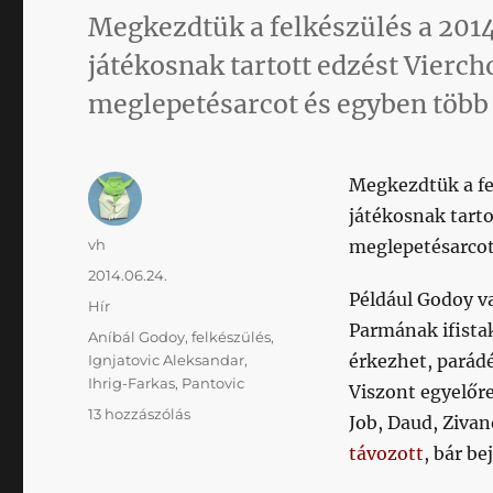
Megkezdtük a felkészülés a 2014
játékosnak tartott edzést Vierc
meglepetésarcot és egyben több h
Megkezdtük a fe
játékosnak tart
Szerző
vh
meglepetésarcot 
Közzétéve
2014.06.24.
Például Godoy v
Kategória
Hír
Parmának ifistak
Címke
Aníbál Godoy
,
felkészülés
,
érkezhet, parádé
Ignjatovic Aleksandar
,
Ihrig-Farkas
,
Pantovic
Viszont egyelőre
Elkezdtük
13 hozzászólás
Job, Daud, Zivan
a
távozott
, bár be
felkészülést,
de