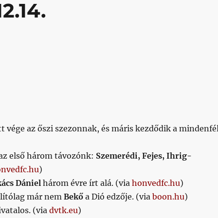
2.14.
ett vége az őszi szezonnak, és máris kezdődik a mindenfé
 az első három távozónk:
Szemerédi, Fejes, Ihrig-
nvedfc.hu
)
ács Dániel
három évre írt alá. (via
honvedfc.hu
)
llítólag már nem
Bekő
a Dió edzője. (via
boon.hu
)
vatalos. (via
dvtk.eu
)