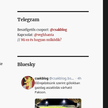
Telegram
Beszélgetős csoport:
@csakblog
Kapcsolat:
@veghhanta
//
Mi ez és hogyan működik?
le
Bluesky