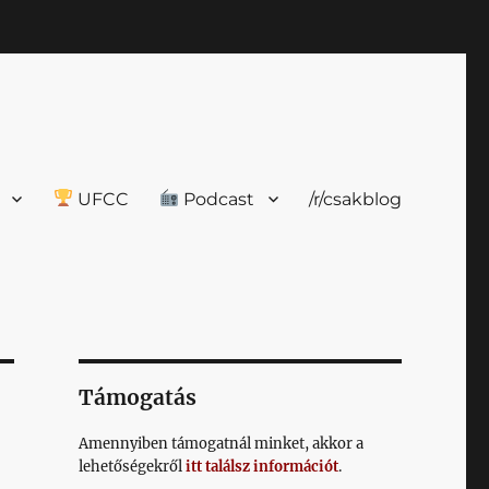
UFCC
Podcast
/r/csakblog
Támogatás
Amennyiben támogatnál minket, akkor a
lehetőségekről
itt találsz információt
.