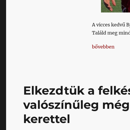
A vicces kedvű B
Találd meg mind
„Addig biztos, h
bővebben
Elkezdtük a felké
valószínűleg még
kerettel