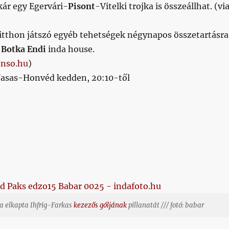
kár egy Egervári-
Pisont
-Vitelki trojka is összeállhat. (vi
itthon játszó egyéb tehetségek négynapos összetartásra
.
Botka Endi
inda house.
a
nso.hu
)
asas-Honvéd kedden, 20:10-től
ga elkapta Ihfrig-Farkas
kezezős góljának
pillanatát /// fotó: babar