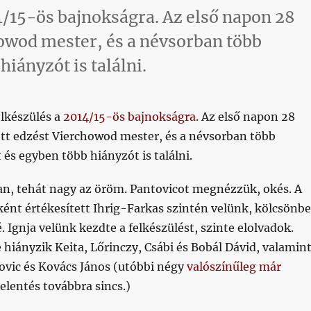
/15-ös bajnokságra. Az első napon 28
howod mester, és a névsorban több
iányzót is találni.
lkészülés a
2014/15-ös bajnokságra
. Az első napon 28
ott edzést Vierchowod mester, és a névsorban több
és egyben több hiányzót is találni.
an, tehát nagy az öröm. Pantovicot megnézzük, okés. A
ént értékesített Ihrig-Farkas szintén velünk, kölcsönbe
. Ignja velünk kezdte a felkészülést, szinte elolvadok.
 hiányzik Keita, Lőrinczy, Csábi és Bobál Dávid, valamin
ovic és Kovács János (utóbbi négy
valószínűleg már
jelentés továbbra sincs.)