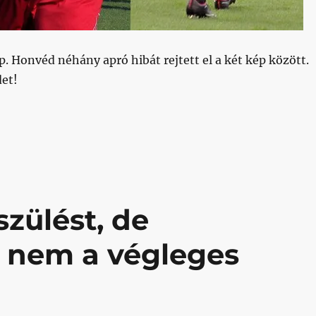
p. Honvéd néhány apró hibát rejtett el a két kép között.
et!
ogy Ihrig”
szülést, de
 nem a végleges