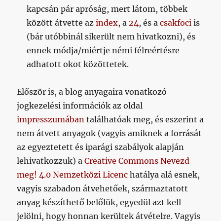
kapcsán pár apróság, mert látom, többek
között átvette az
index
, a
24
, és a
csakfoci
is
(bár utóbbinál sikerült nem hivatkozni), és
ennek módja/miértje némi félreértésre
adhatott okot közöttetek.
Először is, a blog anyagaira vonatkozó
jogkezelési információk az oldal
impresszumában
találhatóak meg, és eszerint a
nem átvett anyagok (vagyis amiknek a forrását
az egyeztetett és iparági szabályok alapján
lehivatkozzuk) a
Creative Commons Nevezd
meg! 4.0 Nemzetközi Licenc
hatálya alá esnek,
vagyis szabadon átvehetőek, származtatott
anyag készíthető belőlük, egyedül azt kell
jelölni, hogy honnan kerültek átvételre. Vagyis