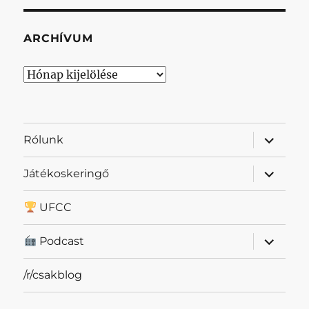
ARCHÍVUM
Archívum
almenü
Rólunk
szétnyit
almenü
Játékoskeringő
szétnyit
UFCC
almenü
Podcast
szétnyit
/r/csakblog