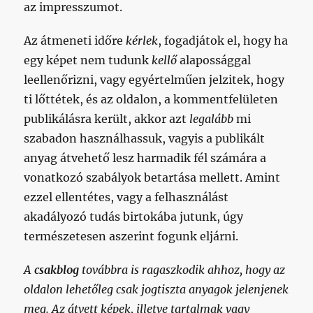
az impresszumot.
Az átmeneti időre
kérlek
, fogadjátok el, hogy ha
egy képet nem tudunk
kellő
alapossággal
leellenőrizni, vagy egyértelműen jelzitek, hogy
ti lőttétek, és az oldalon, a kommentfelületen
publikálásra került, akkor azt
legalább
mi
szabadon használhassuk, vagyis a publikált
anyag átvehető lesz harmadik fél számára a
vonatkozó szabályok betartása mellett. Amint
ezzel ellentétes, vagy a felhasználást
akadályozó tudás birtokába jutunk, úgy
természetesen aszerint fogunk eljárni.
A
csakblog
továbbra is ragaszkodik ahhoz, hogy az
oldalon lehetőleg csak jogtiszta anyagok jelenjenek
meg. Az átvett képek, illetve tartalmak vagy