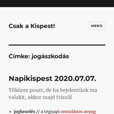
Mastodon
Csak a Kispest!
MENÜ
Címke:
jogászkodás
Napikispest 2020.07.07.
Töküres poszt, de ha bejelentünk ma
valakit, akkor majd frissül
jogkezelés //
a tegnapi
oroszlános anyag