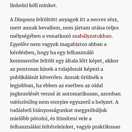
linkelni k
ö
ll minket.
A Disqusra feltöltött anyagok itt a necces rész,
mert annak bevallom, nem jártam utána teljes
mélységében a vonatkozó
szabályzatukban
.
Egyelőre
nem vagyok magabiztos abban a
kérdésben, hogy ha egy felhasználó
kommentbe feltölt egy általa lőtt képet, akkor
az pontosan kinek a tulajdonát képezi a
publikálását követően. Annak örülnék a
legjobban, ha ebben az esetben az oldal
jogkezelését venné át automatikusan, azonban
valószínűleg
nem ennyire egyszerű a helyzet. A
tudásbeli hiányosságunkat megpróbáljuk
mielőbb pótolni, és frissíteni vele a
felhasználási feltételeinket, vagyis praktikusan