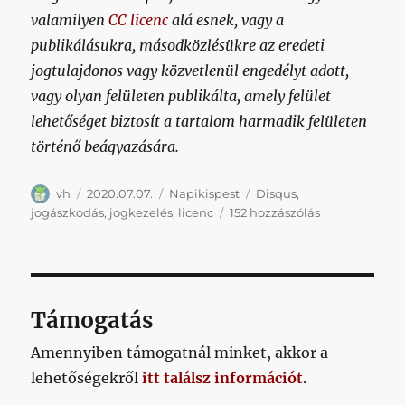
valamilyen
CC licenc
alá esnek, vagy a
publikálásukra, másodközlésükre az eredeti
jogtulajdonos vagy közvetlenül engedélyt adott,
vagy olyan felületen publikálta, amely felület
lehetőséget biztosít a tartalom harmadik felületen
történő beágyazására.
Szerző
Közzétéve
Kategória
Címke
vh
2020.07.07.
Napikispest
Disqus
,
Napikispest
jogászkodás
,
jogkezelés
,
licenc
152 hozzászólás
2020.07.07.
című
bejegyzéshez
Támogatás
Amennyiben támogatnál minket, akkor a
lehetőségekről
itt találsz információt
.