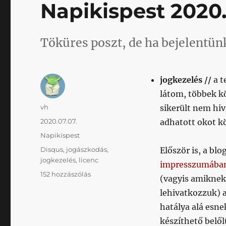
Napikispest 2020.
Töküres poszt, de ha bejelentünk
jogkezelés //
a t
látom, többek k
Szerző
vh
sikerült nem hiv
Közzétéve
2020.07.07.
adhatott okot k
Kategória
Napikispest
Címke
Disqus
,
jogászkodás
,
Először is, a bl
jogkezelés
,
licenc
impresszumába
Napikispest
152 hozzászólás
(vagyis amiknek 
2020.07.07.
lehivatkozzuk) 
című
bejegyzéshez
hatálya alá esn
készíthető belől