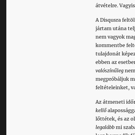
átvételre. Vagyis
A Disqusra feltö
jártam utána te
nem vagyok maga
kommentbe feltöl
tulajdonát képez
ebben az esetbe
valószínűleg
nem 
megpróbáljuk mie
feltételeinket, 
Az átmeneti idő
kellő
alapossággal
lőttétek, és az 
legalább
mi szaba