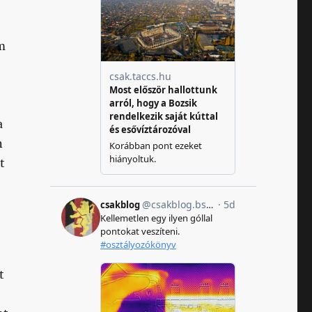
m
a
n
t
t