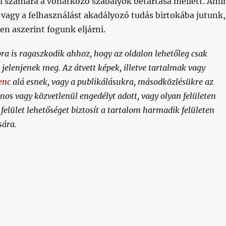
él számára a vonatkozó szabályok betartása mellett. Ami
, vagy a felhasználást akadályozó tudás birtokába jutunk,
n aszerint fogunk eljárni.
ra is ragaszkodik ahhoz, hogy az oldalon lehetőleg csak
 jelenjenek meg. Az átvett képek, illetve tartalmak vagy
enc
alá esnek, vagy a publikálásukra, másodközlésükre az
onos vagy közvetlenül engedélyt adott, vagy olyan felületen
 felület lehetőséget biztosít a tartalom harmadik felületen
sára.