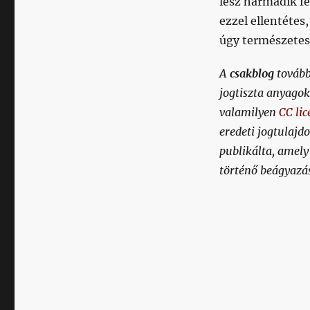
lesz harmadik f
ezzel ellentétes
úgy természetese
A
csakblog
tovább
jogtiszta anyagok
valamilyen
CC lic
eredeti jogtulajd
publikálta, amely
történő beágyazá