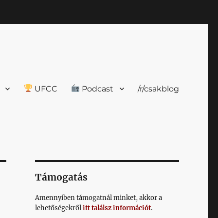
UFCC
Podcast
/r/csakblog
Támogatás
Amennyiben támogatnál minket, akkor a
lehetőségekről
itt találsz információt
.