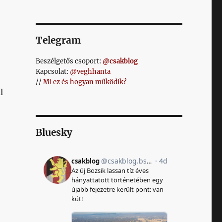
Telegram
Beszélgetős csoport:
@csakblog
Kapcsolat:
@veghhanta
//
Mi ez és hogyan működik?
l
Bluesky