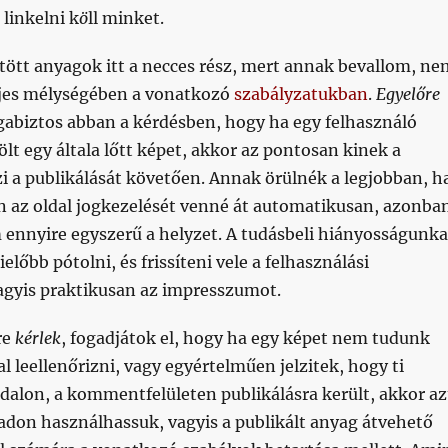
 linkelni k
ö
ll minket.
ltött anyagok itt a necces rész, mert annak bevallom, ne
ljes mélységében a vonatkozó
szabályzatukban
.
Egyelőre
biztos abban a kérdésben, hogy ha egy felhasználó
t egy általa lőtt képet, akkor az pontosan kinek a
i a publikálását követően. Annak örülnék a legjobban, h
n az oldal jogkezelését venné át automatikusan, azonba
ennyire egyszerű a helyzet. A tudásbeli hiányosságunka
lőbb pótolni, és frissíteni vele a felhasználási
vagyis praktikusan az impresszumot.
re
kérlek
, fogadjátok el, hogy ha egy képet nem tudunk
 leellenőrizni, vagy egyértelműen jelzitek, hogy ti
oldalon, a kommentfelületen publikálásra került, akkor az
don használhassuk, vagyis a publikált anyag átvehető