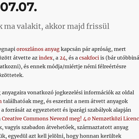
07.07.
 ma valakit, akkor majd frissül
egnapi
oroszlános anyag
kapcsán pár apróság, mert
özött átvette az
index
, a
24
, és a
csakfoci
is (bár utóbbiná
atkozni), és ennek módja/miértje némi félreértésre
özöttetek.
og anyagaira vonatkozó jogkezelési információk az oldal
n
találhatóak meg, és eszerint a nem átvett anyagok
a forrását az egyeztetett és iparági szabályok alapján
a
Creative Commons Nevezd meg! 4.0 Nemzetközi Licenc
ek, vagyis szabadon átvehetőek, származtatott anyag
ük, egyedül azt kell jelölni, hogy honnan kerültek