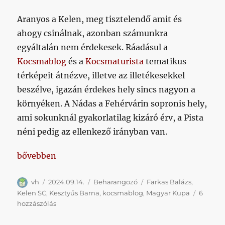
Aranyos a Kelen, meg tisztelendő amit és
ahogy csinálnak, azonban számunkra
egyáltalán nem érdekesek. Ráadásul a
Kocsmablog
és a
Kocsmaturista
tematikus
térképeit átnézve, illetve az illetékesekkel
beszélve, igazán érdekes hely sincs nagyon a
környéken. A Nádas a Fehérvárin sopronis hely,
ami sokunknál gyakorlatilag kizáró érv, a Pista
néni pedig az ellenkező irányban van.
„Késő őszies idő, kupameccs, Dél-Pest Dél-Buda el
bővebben
Szerző
Közzétéve
Kategória
Címke
vh
2024.09.14.
Beharangozó
Farkas Balázs
,
Kelen SC
,
Kesztyűs Barna
,
kocsmablog
,
Magyar Kupa
6
Késő
hozzászólás
őszies
idő,