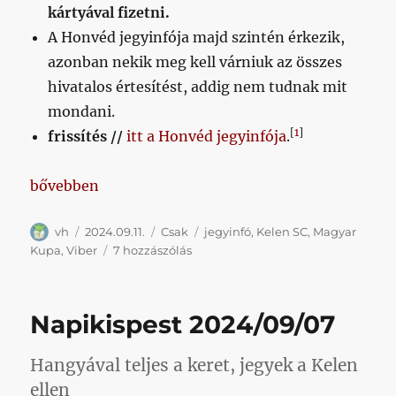
kártyával fizetni.
A Honvéd jegyinfója majd szintén érkezik,
azonban nekik meg kell várniuk az összes
hivatalos értesítést, addig nem tudnak mit
mondani.
[
1
]
frissítés //
itt a Honvéd jegyinfója
.
„Jegyinfó a Kelen elleni kupameccsre”
bővebben
Szerző
Közzétéve
Kategória
Címke
vh
2024.09.11.
Csak
jegyinfó
,
Kelen SC
,
Magyar
Jegyinfó
Kupa
,
Viber
7 hozzászólás
a
Kelen
elleni
Napikispest 2024/09/07
kupameccsre
című
bejegyzéshez
Hangyával teljes a keret, jegyek a Kelen
ellen