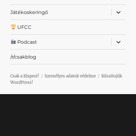
szétnyit
almenü
Játékoskeringő
szétnyit
UFCC
almenü
Podcast
szétnyit
/r/csakblog
Csak a Kispest!
Személyes adatok védelme
Köszönjük
WordPress!