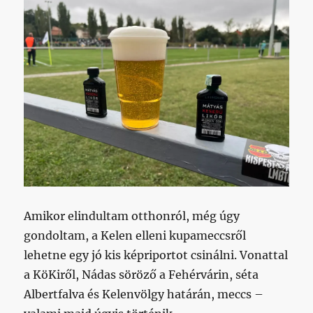
Amikor elindultam otthonról, még úgy
gondoltam, a Kelen elleni kupameccsről
lehetne egy jó kis képriportot csinálni. Vonattal
a KöKiről, Nádas söröző a Fehérvárin, séta
Albertfalva és Kelenvölgy határán, meccs –