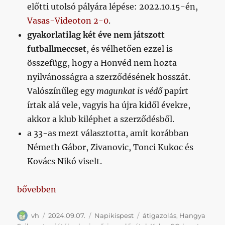
előtti utolsó pályára lépése: 2022.10.15-én,
Vasas-Videoton 2-0
.
gyakorlatilag két éve nem játszott
futballmeccset
, és vélhetően ezzel is
összefügg, hogy a Honvéd nem hozta
nyilvánosságra a szerződésének hosszát.
Valószínűleg egy
magunkat is védő
papírt
írtak alá vele, vagyis ha újra kidől évekre,
akkor a klub kiléphet a szerződésből.
a 33-as mezt választotta, amit korábban
Németh Gábor, Zivanovic, Tonci Kukoc és
Kovács Nikó viselt.
„Napikispest 2024/09/07”
bővebben
Szerző
Közzétéve
Kategória
Címke
vh
2024.09.07.
Napikispest
átigazolás
,
Hangya