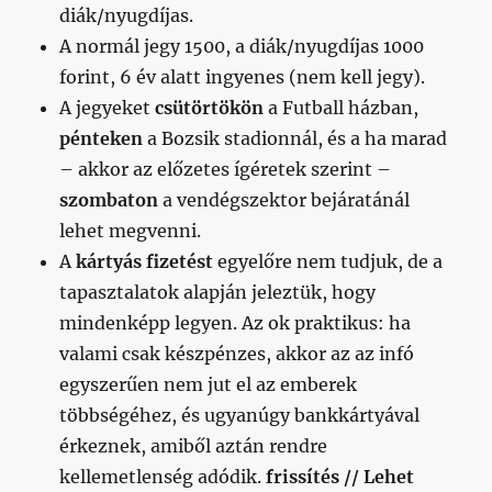
diák/nyugdíjas.
A normál jegy 1500, a diák/nyugdíjas 1000
forint, 6 év alatt ingyenes (nem kell jegy).
A jegyeket
csütörtökön
a Futball házban,
pénteken
a Bozsik stadionnál, és a ha marad
– akkor az előzetes ígéretek szerint –
szombaton
a vendégszektor bejáratánál
lehet megvenni.
A
kártyás fizetést
egyelőre nem tudjuk, de a
tapasztalatok alapján jeleztük, hogy
mindenképp legyen. Az ok praktikus: ha
valami csak készpénzes, akkor az az infó
egyszerűen nem jut el az emberek
többségéhez, és ugyanúgy bankkártyával
érkeznek, amiből aztán rendre
kellemetlenség adódik.
frissítés //
Lehet