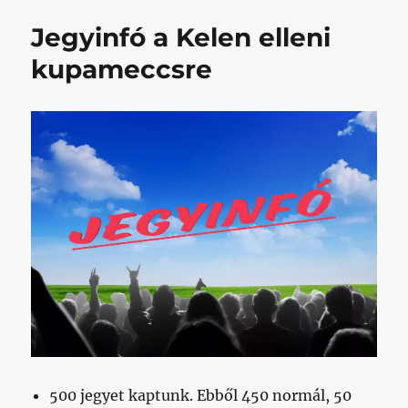
kupameccs,
Jegyinfó a Kelen elleni
Dél-
Pest
kupameccsre
Dél-
Buda
ellen
című
bejegyzéshez
500 jegyet kaptunk. Ebből 450 normál, 50