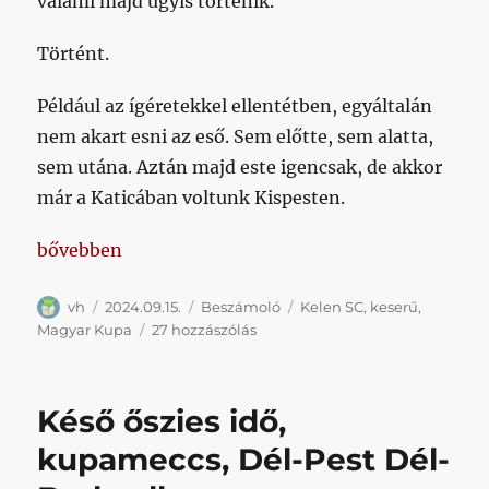
valami majd úgyis történik.
Történt.
Például az ígéretekkel ellentétben, egyáltalán
nem akart esni az eső. Sem előtte, sem alatta,
sem utána. Aztán majd este igencsak, de akkor
már a Katicában voltunk Kispesten.
„Te, a büfében van keserű is”
bővebben
Szerző
Közzétéve
Kategória
Címke
vh
2024.09.15.
Beszámoló
Kelen SC
,
keserű
,
Te,
Magyar Kupa
27 hozzászólás
a
büfében
van
Késő őszies idő,
keserű
is
kupameccs, Dél-Pest Dél-
című