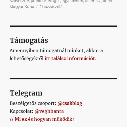
Szilveszter
,
játékoskeringő
,
jegyelővétel
,
Kelen SC
,
keret
,
Napikispest
Magyar Kupa
2 hozzászólás
2024/09/07
című
bejegyzéshez
Támogatás
Amennyiben támogatnál minket, akkor a
lehetőségekről
itt találsz információt
.
Telegram
Beszélgetős csoport:
@csakblog
Kapcsolat:
@veghhanta
//
Mi ez és hogyan működik?