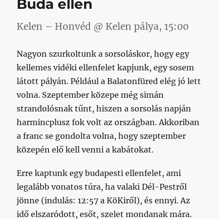
Buda ellen
bejegyzéshez
Kelen – Honvéd @ Kelen pálya, 15:00
Nagyon szurkoltunk a sorsoláskor, hogy egy
kellemes vidéki ellenfelet kapjunk, egy sosem
látott pályán. Például a Balatonfüred elég jó lett
volna. Szeptember közepe még simán
strandolósnak tűnt, hiszen a sorsolás napján
harmincplusz fok volt az országban. Akkoriban
a franc se gondolta volna, hogy szeptember
közepén elő kell venni a kabátokat.
Erre kaptunk egy budapesti ellenfelet, ami
legalább vonatos túra, ha valaki Dél-Pestről
jönne (indulás: 12:57 a KöKiről), és ennyi. Az
idő elszaródott, esőt, szelet mondanak mára.