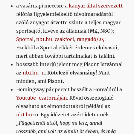
a vasárnapi meccsre a
kanyar által szervezett
félórás figyelemfelkeltő távolmaradásról
szóló anyagot átvette szinte a teljes magyar
sportsajtó, kivéve az államiak (M4, NSO):
Sportal
,
nb1.hu
,
csakfoci
,
rangadó/24
.
Ezekből a Sportal cikkét érdemes elolvasni,
mert abban további tartalmakat is találni.
hosszabb interjú jelent meg Pisont Istvánnal
az
nb1.hu-n
.
Kötelező olvasmány!
Mint
minden, ami Pisont.
Hemingway pár percet beszélt a Honvédról a
Youtube-csatornáján
. Rövid összefoglaló
olvasható az elmondottakról például az
nb1.hu
-n. Egy idézetet azért idetennék:
„Függetlenül attól, hogy mi lesz, annál
rosszabb, ami volt az elmúlt öt évben, és még