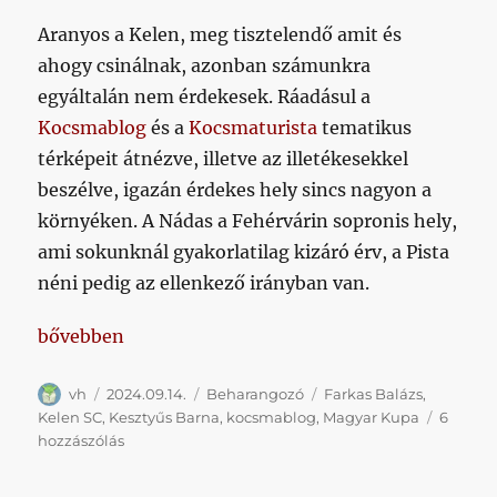
Aranyos a Kelen, meg tisztelendő amit és
ahogy csinálnak, azonban számunkra
egyáltalán nem érdekesek. Ráadásul a
Kocsmablog
és a
Kocsmaturista
tematikus
térképeit átnézve, illetve az illetékesekkel
beszélve, igazán érdekes hely sincs nagyon a
környéken. A Nádas a Fehérvárin sopronis hely,
ami sokunknál gyakorlatilag kizáró érv, a Pista
néni pedig az ellenkező irányban van.
„Késő őszies idő, kupameccs, Dél-Pest Dél-Buda el
bővebben
Szerző
Közzétéve
Kategória
Címke
vh
2024.09.14.
Beharangozó
Farkas Balázs
,
Kelen SC
,
Kesztyűs Barna
,
kocsmablog
,
Magyar Kupa
6
Késő
hozzászólás
őszies
idő,