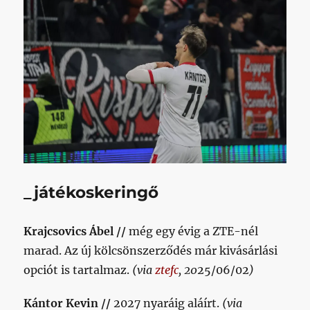
_játékoskeringő
Krajcsovics Ábel //
még egy évig a ZTE-nél
marad. Az új kölcsönszerződés már kivásárlási
opciót is tartalmaz.
(via
ztefc
, 20
25/06/02
)
Kántor Kevin //
2027 nyaráig aláírt.
(via