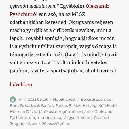
gyirmóti alakulatban.”
Egyébként
Oleksandr
Pyshchurról
van szó, ha az MLSZ
adatbankjában keresnéd. Ők ugyanis teljesen
máshogy írják át a cirilbetűs neveket, mint a
lapok. További apróság, hogy a játékos mezén
is a Pyshchur felirat szerepelt, vagyis ő maga is
támogatja ezt a formát. (Lovric is mindig Lovric
volt a mezen, Lovric volt minden hivatalos
papíron, kivétel a sportsajtóban, ahol Lovrics.)
„Játékoskeringő, műsorajánló, minőségi újságírás”
bővebben
Szerző
Közzétéve
Kategória
Címke
vh
2025.05.29.
Napikispest
Bévárdi Zsombor
,
Bors
,
Dzsudzsák Balázs
,
Farkas Balázs
,
Hétvégi Kötekedő
,
Holman Dávid
,
játékoskeringő
,
műsorajánló
,
Oleksandr
Pyshchur
,
origo
,
podcast
,
sajtófigyelő
,
Vernes Richárd
,
Játékoskeringő,
Zuigeber Ákos
26 hozzászólás