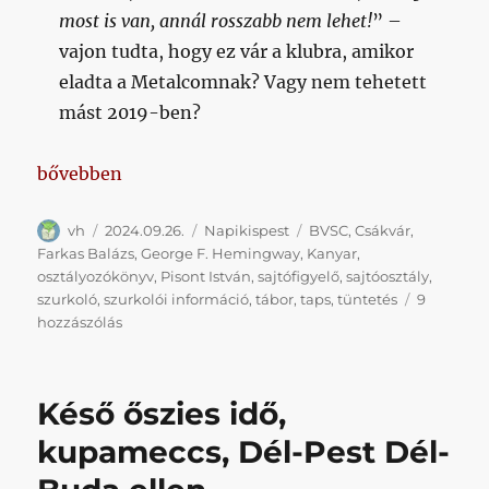
most is van, annál rosszabb nem lehet!
” –
vajon tudta, hogy ez vár a klubra, amikor
eladta a Metalcomnak? Vagy nem tehetett
mást 2019-ben?
„Napikispest 2024/09/26”
bővebben
Szerző
Közzétéve
Kategória
Címke
vh
2024.09.26.
Napikispest
BVSC
,
Csákvár
,
Farkas Balázs
,
George F. Hemingway
,
Kanyar
,
osztályozókönyv
,
Pisont István
,
sajtófigyelő
,
sajtóosztály
,
szurkoló
,
szurkolói információ
,
tábor
,
taps
,
tüntetés
9
Napikispest
hozzászólás
2024/09/26
című
bejegyzéshez
Késő őszies idő,
kupameccs, Dél-Pest Dél-