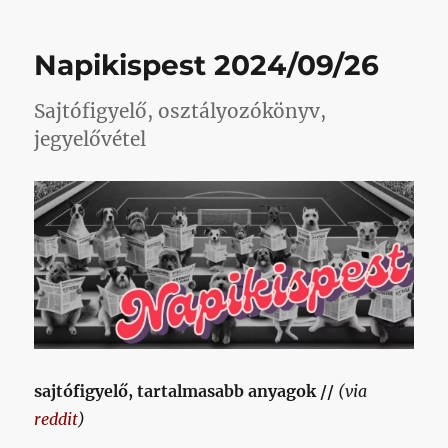
műsorajánló,
minőségi
újságírás
Napikispest 2024/09/26
című
bejegyzéshez
Sajtófigyelő, osztályozókönyv,
jegyelővétel
sajtófigyelő, tartalmasabb anyagok //
(via
reddit
)