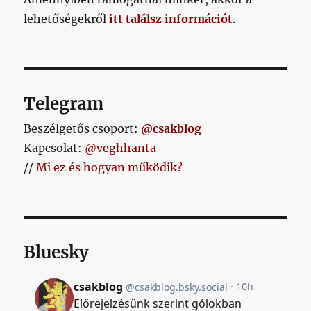
bejegyzéshez
lehetőségekről
itt találsz információt
.
Telegram
Beszélgetős csoport:
@csakblog
Kapcsolat:
@veghhanta
//
Mi ez és hogyan működik?
Bluesky