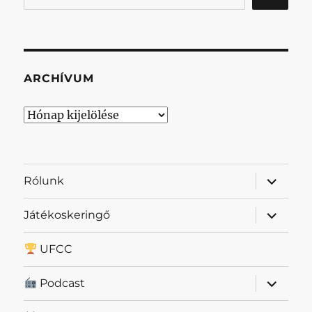
ARCHÍVUM
Archívum
almenü
Rólunk
szétnyit
almenü
Játékoskeringő
szétnyit
UFCC
almenü
Podcast
szétnyit