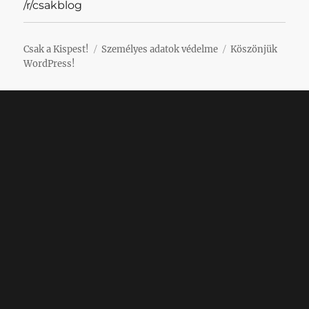
/r/csakblog
Csak a Kispest!
Személyes adatok védelme
Köszönjük
WordPress!