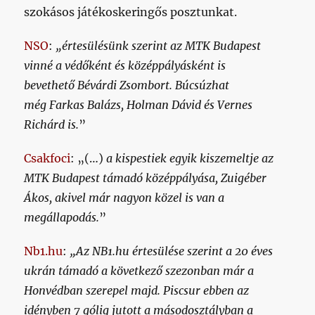
szokásos játékoskeringős posztunkat.
NSO
:
„értesülésünk szerint az MTK Budapest
vinné a védőként és középpályásként is
bevethető Bévárdi Zsombort. Búcsúzhat
még Farkas Balázs, Holman Dávid és Vernes
Richárd is.
”
Csakfoci
: „(…)
a kispestiek egyik kiszemeltje az
MTK Budapest támadó középpályása, Zuigéber
Ákos, akivel már nagyon közel is van a
megállapodás.
”
Nb1.hu
:
„Az NB1.hu értesülése szerint a 20 éves
ukrán támadó a következő szezonban már a
Honvédban szerepel majd. Piscsur ebben az
idényben 7 gólig jutott a másodosztályban a