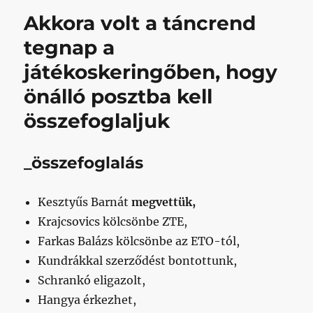
kupameccs,
Akkora volt a táncrend
Dél-
Pest
tegnap a
Dél-
játékoskeringőben, hogy
Buda
ellen
önálló posztba kell
című
bejegyzéshez
összefoglaljuk
_összefoglalás
Kesztyűs Barnát
megvettük,
Krajcsovics kölcsönbe ZTE,
Farkas Balázs kölcsönbe az ETO-tól,
Kundrákkal szerződést bontottunk,
Schrankó eligazolt,
Hangya érkezhet,