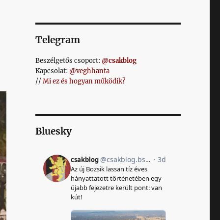
l
Telegram
Beszélgetős csoport:
@csakblog
Kapcsolat:
@veghhanta
//
Mi ez és hogyan működik?
Bluesky