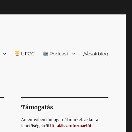
UFCC
Podcast
/r/csakblog
Támogatás
Amennyiben támogatnál minket, akkor a
lehetőségekről
itt találsz információt
.