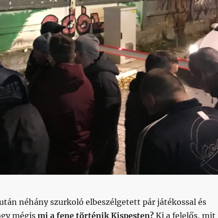
után néhány szurkoló elbeszélgetett pár játékossal és
ogy mégis
mi a fene történik Kispesten?
Ki a felelős, mit