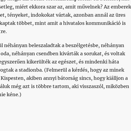
setleg, miért ekkora szar az, amit művelnek? Az embere
et, tényeket, indokokat vártak, azonban annál az üres
 kaptak többet, mint amit a hivatalos kommunikáció is
re.
ül néhányan beleszaladtak a beszélgetésbe, néhányan
 oda, néhányan csendben kivárták a sorukat, és voltak
egyszerűen kikerülték az egészet, és mindenki háta
gtak a stadionba. (Felmerül a kérdés, hogy az minek
 Kispesten, akiben annyi bátorság sincs, hogy kiálljon a
áluk még azt is többre tartom, aki visszaszól, miközben
nie kéne.)
n tudnak, és egy beszélgetés általában ilyen, akkor arr