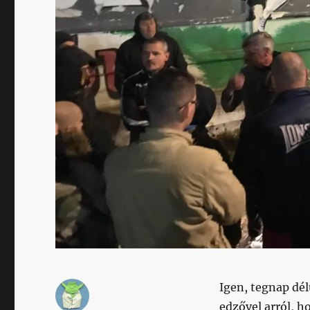
Igen, tegnap dél
edzővel arról, h