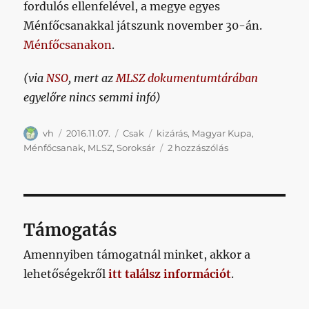
sem
fordulós ellenfelével, a megye egyes
emlékszel
Ménfőcsanakkal játszunk november 30-án.
című
Ménfőcsanakon
.
bejegyzéshez
(via
NSO
, mert az
MLSZ dokumentumtárában
egyelőre nincs semmi infó)
Szerző
Közzétéve
Kategória
Címke
vh
2016.11.07.
Csak
kizárás
,
Magyar Kupa
,
BRÉKING!
Ménfőcsanak
,
MLSZ
,
Soroksár
2 hozzászólás
Kizárták
a
Soroksárt,
Ménfőcsanakra
utazunk
Támogatás
a
kupában!
Amennyiben támogatnál minket, akkor a
című
lehetőségekről
itt találsz információt
.
bejegyzéshez