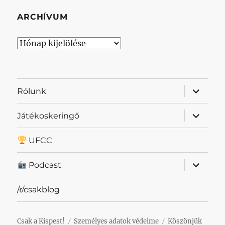
ARCHÍVUM
Archívum
almenü
Rólunk
szétnyit
almenü
Játékoskeringő
szétnyit
UFCC
almenü
Podcast
szétnyit
/r/csakblog
Csak a Kispest!
Személyes adatok védelme
Köszönjük