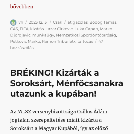
„Volt olyan játékosa a Honvédnak, aki játékpercenk
bővebben
Szerző
Közzétéve
Kategória
Címke
vh
2023.12.13.
Csak
átigazolás
,
Bódog Tamás
,
CAS
,
FIFA
,
kizárás
,
Lazar Cirkovic
,
Luka Capan
,
Marko
Djordjevic
,
munkaügy
,
Nemzetközi Spordöntőbíróság
,
Petkovic Marko
,
Ramon Tribuiletx
,
tartozás
47
Volt
hozzászólás
olyan
játékosa
a
BRÉKING! Kizárták a
Honvédnak,
aki
Soroksárt, Ménfőcsanakra
játékpercenként
utazunk a kupában!
60500
forintot
keresett,
és
Az MLSZ versenybizottsága Csillus Ádám
már
jogtalan szerepeltetése miatt kizárta a
a
Soroksárt a Magyar Kupából, így az előző
nevére