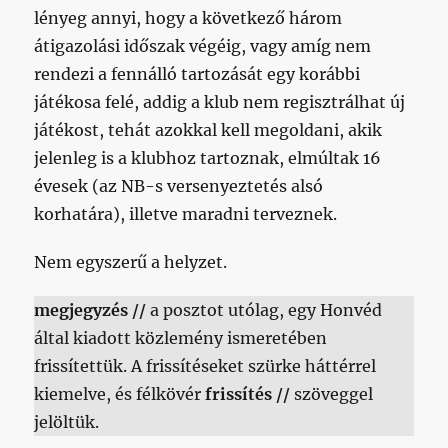
lényeg annyi, hogy a következő három
átigazolási időszak végéig, vagy amíg nem
rendezi a fennálló tartozását egy korábbi
játékosa felé, addig a klub nem regisztrálhat új
játékost, tehát azokkal kell megoldani, akik
jelenleg is a klubhoz tartoznak, elmúltak 16
évesek (az NB-s versenyeztetés alsó
korhatára), illetve maradni terveznek.
Nem egyszerű a helyzet.
megjegyzés //
a posztot utólag, egy Honvéd
által kiadott közlemény ismeretében
frissítettük. A frissítéseket szürke háttérrel
kiemelve, és félkövér
frissítés //
szöveggel
jelöltük.