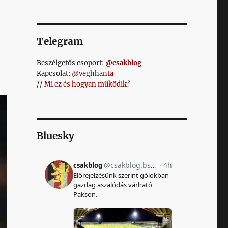
Telegram
Beszélgetős csoport:
@csakblog
Kapcsolat:
@veghhanta
//
Mi ez és hogyan működik?
Bluesky