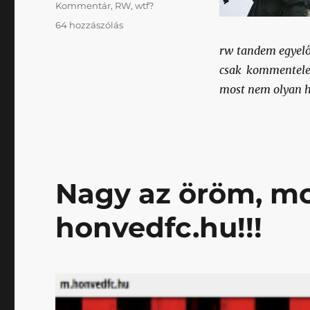
Kommentár
,
RW
,
wtf?
Egyensúlyozzuk
64 hozzászólás
ki
rw tandem egyelő
a
mérleg
csak kommentele
serpenyőit…
most nem olyan h
–
még
egy
vélemény
DelPieróról
című
Nagy az öröm, mob
bejegyzéshez
honvedfc.hu!!!