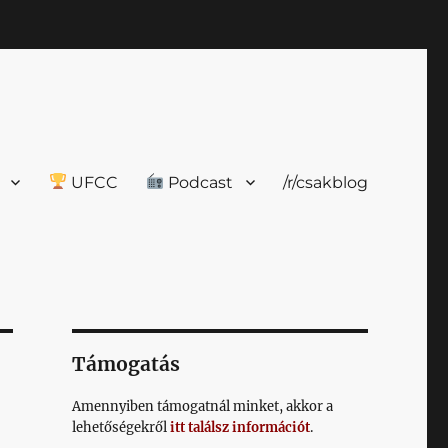
UFCC
Podcast
/r/csakblog
Támogatás
Amennyiben támogatnál minket, akkor a
lehetőségekről
itt találsz információt
.