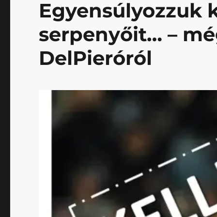
Egyensúlyozzuk k
serpenyőit… – m
DelPieróról