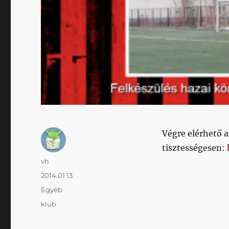
Végre elérhető 
tisztességesen:
Szerző
vh
Közzétéve
2014.01.13.
Kategória
Egyéb
Címke
klub