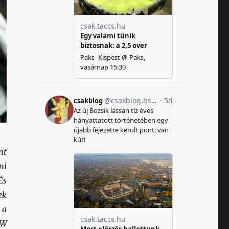
nt
ni
És
ek
 a
VW