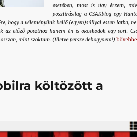
esetében, most is úgy érzem, miv
posztírásilag a CSAKblog egy Hant
re, hogy a véleményünk kellő (egyen)súllyal essen latba, n
k az előző poszthoz hanem én is okoskodok egy sort. Cs
„Egyens
osszan, mint szoktam. (Illetve persze dehogynem!)
bővebb
ilra költözött a